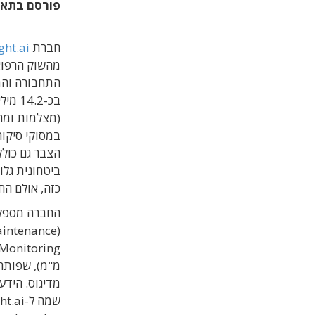
פורסם בתא
חברת
ght.ai
מהשוק הרפוא
התחבורה והת
בכ-.2
הצבר גם כול
ביטחונית גלו
כזה, אולם הח
החברה מספקת
מ"מ), שפותחו