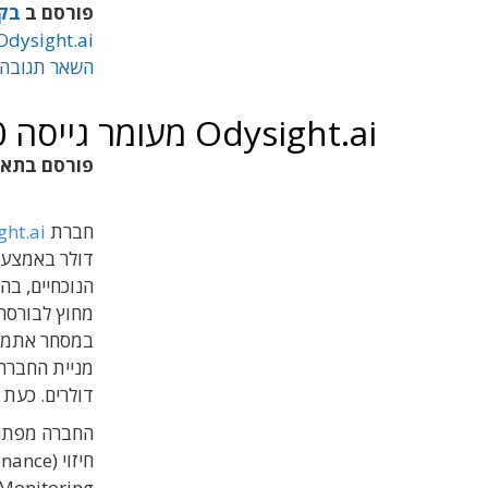
פורסם ב
בקר
Odysight.ai
השאר תגובה
Odysight.ai מעומר גייסה 10 מיליון דולר
פורסם בתא
חברת
ght.ai
דולר באמצעו
הנוכחיים, בה
במסחר אתמול
דולרים. כעת החבר
החברה מפתחת