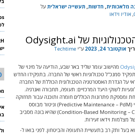
בק
ה מלאכותית
,
חדשות
,
תעשייה ישראלית
על
,
אודיו וידאו
לפיתוח 
יות של Odysight.ai
יש
ריך
אוקטובר 24, 2023
ע"י
Techtime
Odysi
מהישוב עומר שליד באר שבע, הודיעה על מינוי של
ס
תפקיד סמנכ"ל טכנולוגיות ראשי של החברה. בתפקידו החדש
ראי על הגדרת האסטרטגיה הטכנולוגית הכוללת של החברה
וגעיות לשוקי היעד המרכזיים: תעופה, תחבורה ואנרגיה.
מכי
 ומספקת פתרונות הכוללים חומרה ותוכנה עבור תחזוקה
מבוססת חיזוי (Predictive Maintenance – PdM) וניטור מבוסס
אי
אירועים (Condition-Based Monitoring – CBM) שהיא בונה מסביב
בת
של מצלמות וידאו זעירות.
וא בעל ותק רב בתעשיית התעופה והביטחון. לפני בואו ל-
ול