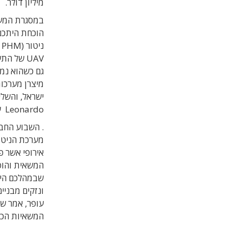
מיליון דולר.
במסגרת המעב
הוכחת היתכנ
UAV של 
Leonardo של חיל האוויר האיטלקי.
אירופי אשר 
המשאית והופ
שבמהלכם היא 
ונזקים מבניי
עופר, אמר ש
המשאיות הכב