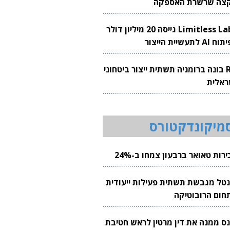
צה שרשרת האספקה
Limitless Labs גייסה 20 מיליון דולר
AI לתעשיית הייצור
RH בונה ברומניה תשתית ייצור ביטחוני
ראלית
מיקונדקטורס
רות טאואר ברבעון צמחו ב-24%
נטל מגבשת תשתית פעילות ייעודית
חום הרובוטיקה
נס ממנה את דין מרטין לראש חטיבת