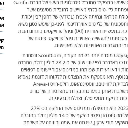
Odysight.ai שימש בתפקיד סמנכ"ל טכנולוגיות ראשי של חברת Gadfin
הר
פתחת כלי-טיס בלתי מאויישים להובלת מטענים אשר
משלבים בין יכולת המראה ונחיתה אנכית (VTOL) של רחפן לבין יכולת
אי
סכונית של כלי טיס אווירודינמי. לפני-כן שימש כסגן נשיא
את
להנדסת מערכת בתעשייה האווירית (IAI) וניהל פרוייקטים בתחום הגנת
לש
הצטרפותו לתעשייה האווירית ניהל פרוייקטי פיתוח של
קי
י המערכות האוויריות הלא-מאויישות.
מאר
חברת Odysight.ai מוכרת יותר בשמה הקודם, ScoutCam ונסחרת
בבורסת OTCQB בארה"ב לפי שווי שוק של כ-28.2 מיליון דולר. החברה
ת וידאו זעירות שפותחו במדיגוס עבור יישומים רפואיים
 בנוסף, היא מספקת את המצלמות ללקוחות דוגמת נאס”א
(עבור רובוט לבדיקת לוויינים), ווסטינגהאוס, רולס-רויס ו-Areva
שלבות אותן במערכות בקרת טמפרטורה של כורים
כות בדיקת מנועי סילון וצוללות גרעיניות.
בחודש מרץ 2023 היא התפצלה ממדיגוס אשר החזיקה בכ-27%
ממניותיה, השלימה גיוס הון פרטי בהיקף של כ-14 מיליון דולר בהובלת
שקיע מורי ארקין, שינתה את שמה ודיווחה על השלמת