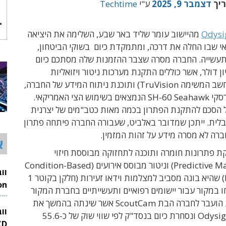
ריך
דצמבר 9, 2025
ע"י
Techtime
Odysi
מהיישוב עומר שליד באר שבע, השלימה את היציאה
י שבו החלה את דרכה, ומתמקדת כיום בשוקי הביטחון,
עשייה. החברה מסרה שצבר ההזמנות שלה מסתכם כיום
14 מיליון דולר, אשר כוללים התקנת מערכות ניטור ויזואליות
(מצלמות ומחשב המשימה TruVision) ותוכנת ניתוח המידע של החברה,
במסוקי סיקורסקי SH-60 Seahawk הנמצאים בשימוש הצי האמריקאי.
ל הסכם להתקנת הפתרון בכמה מאות כטב"מים של יצרנית
בלית. ייתכן שמדובר באלביט, שעבורה החברה פיתחה פתרון
ברה לא מסרה מידע על זהות המזמין.
א
 פתרונות חומרה ותוכנה לתחזוקה מבוססת חיזוי
(Predictive Maintenance) וניטור מבוסס אירועים (Condition-Based
Monitoring) שהיא בונה מסביב למצלמות וידאו זעירות (חלקן בקוטר 1
 במקור עבור יישומים רפואיים ותעשייתיים בחברת המקור
26
מדיגוס. הידע הועבר לחברה הבת ScoutCam אשר שינתה בהמשך את
וו
שמה ל-Odysight.ai ונסחרת כיום בנסד"ק לפי שווי שוק של כ-55.6