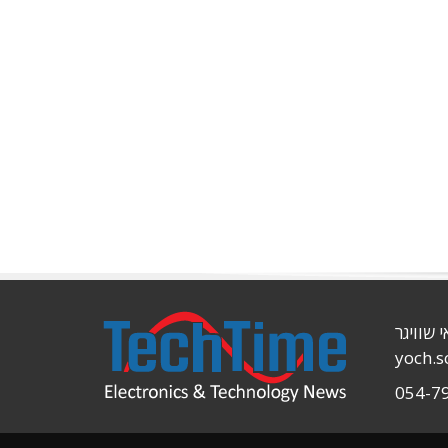
י שוויגר
yoch.
054-7