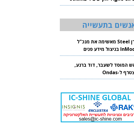
20
נשים בתעשייה
קרן Steel מאשימה את מנכ"ל
 בניצול מידע פנים
ש המוסד לשעבר, דוד ברנע,
רף ל-Ondas