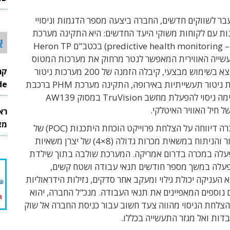
26
ר לשווקים חדשים, החברה ביצעה מספר הדגמות וניסויי
ות עם לקוחות משוקי היעד החדשים: היא התקינה מערכת
א
ניטור (predictive health monitoring – PHM) בכטב"ם Heron TP
התעשייה האווירית המאפשר לנטר מרחוק את מערכות המטוס
גם כשהוא נמצא בשימוש מבצעי, קיבלה הזמנה של 200 מערכות ניטור
InMode
מיצרן מערכות ניטור תעשייתיות באירופה, התקינה מערכת PHM ברכבת
ישראל, והשלימה ניסוי להפעלת מחשב TruVision במסוק AW139
רא
מצט
. השבוע החברה דיווחה על הצלחת פרוייקט הוכחת היתכנות (POC) של
מערכת הניטור והניתוח במשאית מכרות גדולה (8×4) של יצרן משאיות
פעלה במכרה בדרום אמריקה. המערכת שולבה בתוך שילדת
עלה במשך מספר חודשים תנאי עבודה ושטח קשים,
העניקה יכולת גילוי ומעקב אחר סדקים, נזילות הידראוליות
ם נוספים המאפיינים את תנאי העבודה. מנכ"ל החברה, יהוא
הצלחת הניסוי מהווה צעד חשוב עבור כניסת החברה אל שוק
דות ואל מגזר התעשייה בכללו.