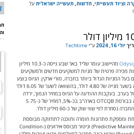
ה וציוד תעשייתי
,
חדשות
,
תעשייה ישראלית
על
ד
חב
וה
ריך
יולי 16, 2024
ע"י
Techtime
Odysi
מהיישוב עומר שליד באר שבע גייסה כ-10.3 מיליון
ת מכירה פרטית של מניות למשקיעים חדשים ולמשקיעים
ם בעל המניות הגדול ביותר בחברה, מורי ארקין. הגיוס בוצע
מחוץ לבורסה בשער מנייה של 4.80 דולר, בהשוואה לשער של 6.05 דולר
 בערב. בעקבות ההודעה על הגיוס במחיר הנמוך, ירדה
מניית החברה בבורסת OTCQB בארה"ב בכ-5%, למחיר של כ-5.75
ה נסחרת לפי שווי שוק של כ-60 מיליון דולר.
 ומספקת פתרונות חומרה ותוכנה לתחזוקה מבוססת
חיזוי (Predictive Maintenance) וניטור מבוסס אירועים (Condition-
Based Monitoring) שהיא בונה מסביב למצלמות וידאו זעירות (חלקן