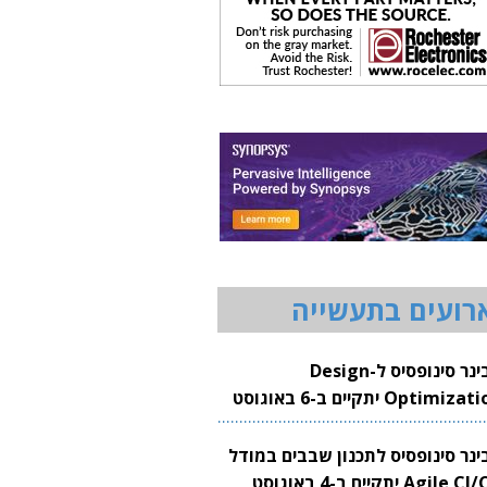
רועים בתעשייה
וובינר סינופסיס ל-Design
Optimization יתקיים ב-6 באוגוסט
20
בינר סינופסיס לתכנון שבבים במודל
Agile CI/CD יתקיים ב-4 באוגוסט