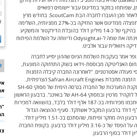
 1 מ"מ), שפותחו במקור במדיגוס עבור יישומים רפואיים
ותעשייתיים ולאחר מכן הועברו לחברה הבת ScoutCam. בחודש מרץ
א
2023 היא התפצלה ממדיגוס אשר החזיקה בכ-27% ממניותיה, השלימה
גיוס הון פרטי בהיקף של כ-14 מיליון דולר בהובלת הדירקטור והמשקיע
מורי ארקין, שינתה את שמה ל-Odysight.ai ודיווחה על השלמת הפיתוח
קה ויזואלית עבור אלביט.
ופר אמר בעקבות השלמת הגיוס שההון יסייע לחברה
ם האנליטיקה מבוססת-וידאו בשוק התחזוקה המונעת,
י
י פעולה אסטרטגיים. "לאחרונה החברה קיבלה הזמנות
חשובות, בהן הזמנה מחברת Safran Aircraft Engines הצרפתית,
אי
והזמנות להתקנת המערכות של החברה בגרסה הימית של מסוקי SH-60
את
Seahawk של לוקהיד מרטין ובמסוקי AH-64 של בואינג". ברבעון הראשון
לש
של 2024 הסתכמו מכירותיה בכ-187 אלף דולר בלבד, בהשוואה למכירות
כ-303 אלף דולר ברבעון המקביל אשתקד. סעיף ההוצאה הגדול
המ
ביותר שלה ברבעון היה מחקר ופיתוח, שהסתכם בכ-1.51 מיליון דולר.
החברה דיווחה על הפסד של כ-3.16 מיליון דולר ברבעון. בקופת החברה