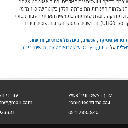
הפיתוח של מערכת בדיקה ויזואלית עבור אלביט. בחודש אוגוסט 2023
היא דיווחה שהמצלמות הזעירות מתוצרתה (חלקן בקוטר של כ-1 מ"מ),
ת תחזוקה מונעת שפותחה בתעשייה האווירית עבור מסוקי
בלק הוק (סיקורסקי UH60), הנחשבים למסוקי הקרב הנפוצים ביותר
טרואופטיקה
,
אנשים
,
בינה מלאכותית
,
חדשות
,
אלית
על
Odysight.ai
,
אלקטרואופטיקה
,
אנשים
,
בינה
עורך ראשי: רוני ליפשיץ
עורך: יוחא
sch@gmail.com
roni@techtime.co.il
923331
054-7882840