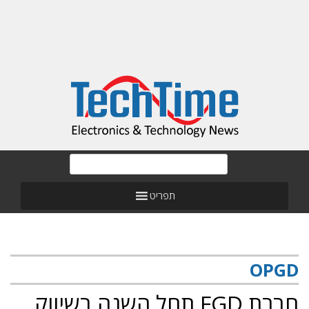
תפריט
OPGD
חברת FGD תחל השנה בשיווק