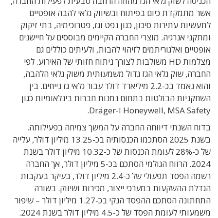
הכניסה לשוק גלאי הגז מהווה הרחבה טבעית לפעילות החברה,
אשר מתמקדת כיום בפיתוח ובשיווק גלאי להבה אופטיים
לתעשיות עתירות סיכון, כגון נפט וגז, פטרוכימיה, בתי זיקוק
ומתקני אנרגיה. מוצרי החברה הקיימים מבוססים על חיישנים
אופטיים ואלגוריתמים לזיהוי להבות, ולעיתים כוללים גם
מצלמות HD משולבות לצורך ניתוח חזותי של האירוע. לפי
החברה, שוק גלאי הגז גדול משמעותית משוק גלאי הלהבה,
והוא נאמד בכ-2.2 מיליארד דולר עבור גלאי גז נייחים. בין
השחקניות הבולטות בתחום נמנות חברות בינלאומיות כגון
Honeywell, MSA Safety ו-Dräger.
בדוח השנתי דיווחה החברה על המשך צמיחה בפעילותה.
בשנת 2025 הסתכמו הכנסותיה בכ-13.25 מיליון דולר, עלייה
של כ-28% לעומת הכנסות של כ-10.32 מיליון דולר בשנת
2024. הרווח הגולמי הסתכם בכ-5 מיליון דולר, אך החברה
רשמה הפסד תפעולי של כ-2.4 מיליון דולר, בעיקר בעקבות
הגדלת ההשקעות במערכי ייצור, מכירות ושיווק. בשורה
התחתונה הסתכם ההפסד הנקי בכ-1.27 מיליון דולר – שיפור
משמעותי לעומת הפסד של כ-4.5 מיליון דולר בשנת 2024.