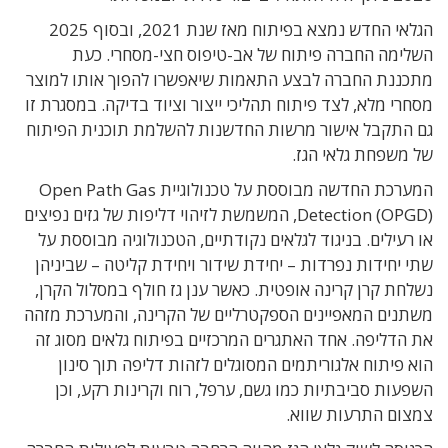
הגלאי החדש נמצא בפיתוח מאז שנת 2021, ובסוף 2025
השלימה החברה פיתוח של אב-טיפוס חצי-מסחרי. כעת
מתכננת החברה לבצע התאמות שיאפשרו להפוך אותו למוצר
מסחרי מלא, לצד פיתוח תהליכי ייצור וציוד בדיקה. במסגרת זו
גם התקבל אישור מרשות החדשנות להשלמת תוכנית הפיתוח
של משפחת גלאי הגז.
המערכת החדשה מבוססת על טכנולוגיית Open Path Gas
Detection (OPGD), המשמשת לזיהוי דליפות של גזים נפיצים
או רעילים. בניגוד לגלאים נקודתיים, הטכנולוגיה מבוססת על
שתי יחידות נפרדות – יחידת שידור ויחידת קליטה – שביניהן
נשלחת קרן קרינה אופטית. כאשר ענן גז חולף במסלול הקרן,
משתנים המאפיינים הספקטרליים של הקרינה, והמערכת מזהה
את הדליפה. אחד האתגרים המרכזיים בפיתוח גלאים מסוג זה
הוא פיתוח אלגוריתמים המסוגלים לזהות דליפה תוך סינון
השפעות סביבתיות כמו גשם, ערפל, רוח וקרינות רקע, וכן
צמצום התרעות שווא.