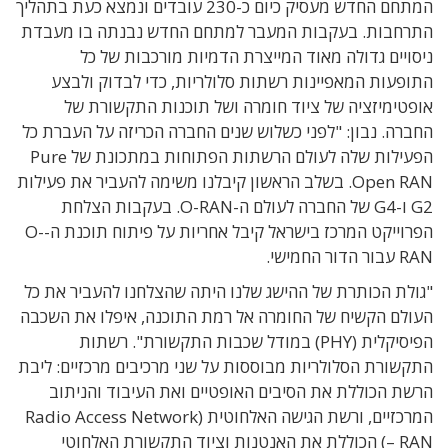
המתחם החדש מעסיק כיום כ-230 עובדים ונמצא כעת בתהליך
התרחבות. בעקבות המעבר למתחם החדש נבנתה בו מעבדת
ניסויים גדולה מאוד המייצרת הדמיות מורכבות של כל
התופעות המאפיינות רשתות סלולריות, כדי לבדוק ולבצע
אופטימיזציה של ציוד חומרה ושל תוכנות התקשורת של
החברה. נבון: "לפני כשלוש שנים החברה הכריזה על העברת כל
הפעילות שלה לעולם הרשתות הפתוחות במתכונת של Pure
Open RAN. בשלב הראשון קיבלנו משימה להעביר את פעילות
G2 ו-G4 של החברה לעולם ה-O-RAN. בעקבות הצלחת
הפרוייקט המרכז בישראל קיבל אחריות על פיתוח תוכנת ה-O-
RAN עבור הדור החמישי.
"גולת הכותרת של ההישג שלנו היתה שהצלחנו להעביר את כל
העולם הקשיח של החומרה אל רמת התוכנה, איפלו את השכבה
הפיסיקלית (PHY) במודל שכבות התקשורת". רשתות
התקשורת הסלולריות מבוססות על שני מרכיבים מרכזיים: ליבת
הרשת הכוללת את הסיבים האופטיים ואת העיבוד והניתוב
המרכזיים, ורשת הגישה האלחוטית (Radio Access Network
– RAN) הכוללת את האנטנות וציוד התקשורת האלחוטי