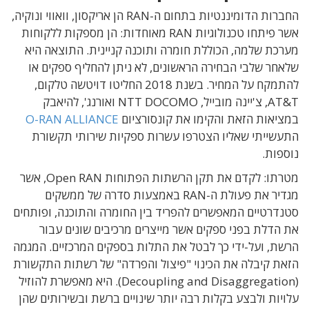
החברות הדומיננטיות בתחום ה-RAN הן אריקסון, וואווי ונוקיה,
אשר פיתחו טכנולוגיות RAN מאוחדות: הן מספקות ללקוחות
מערכת שלמה, הכוללת חומרה ותוכנה קניינית. התוצאה היא
שלאחר שלבי הבחירה הראשונים, לא ניתן להחליף ספקים או
להתמקח על המחיר. בשנת 2018 החליטו דויטשה טלקום,
AT&T, צ'יינה מובייל, NTT DOCOMO ואורנג', להיאבק
במציאות הזאת והקימו את קונסורציום
O-RAN ALLIANCE
התעשייתי שאליו הצטרפו עשרות ספקיות שירותי תקשורת
נוספות.
מטרתו: לקדם את תקן הרשתות הפתוחות Open RAN, אשר
מגדיר את פעולת ה-RAN באמצעות סדרה של ממשקים
סטנדרטיים המאפשרים להפריד בין החומרה והתוכנה, ופותחים
את הדלת בפני ספקים אשר מייצרים מרכיבים שונים עבור
הרשת, ועל-ידי כך לבטל את התלות בספקים המרכזיים. המגמה
הזאת קיבלה את הכינוי "פיצול והפרדה" של רשתות התקשורת
(Decoupling and Disaggregation). היא מאפשרת להוזיל
עלויות ולבצע בקלות רבה יותר שינויים ברשת ובשירותים שהן