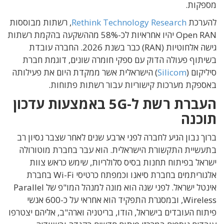
מספקות.
להערכת
Rethink Technology Research
, רשתות מבוססות
Open RAN יהיו אחראיות לכ-58% מההשקעה בהקמת רשתות
גישה אלחוטיות (RAN) כבר בשנת 2026. החברה עובדת
בשיתוף פעולה הדוק עם ספקי חומרה שונים, דוגמת חברת
סיליקום (
Silicom
) הישראלית אשר ממקדת היום את פעילותה
באספקת מערכות קישוריות עבור רשתות פתוחות.
העברת רשת ל-5G באמצעות עדכון
תוכנה
ברוך נבון הגיע לחברה לפני ארבע שנים לאחר שצבר נסיון רב
בתעשיית התקשורת הישראלית. הוא עבר בחברת מוטורולה
ישראל בפיתוח תחנות בסיס סלולריות, שימש כראש צוות
אלגוריתמים בחברת סיאנו וכמפתח כרטיסי Wi-Fi בחברת
אינטל ישראל. לפני שנה הוא מונה למנהל המו"פ של Parallel
Wireless, ובמסגרת התפקיד הוא אחראי על כ-600 אנשי
פיתוח העובדים בישראל, הודו, בריטניה וארה"ב, אליהם יצטרפו