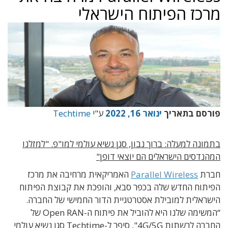
מרכז הפיתוח הישראלי
פורסם בתאריך
ינואר 16, 2022
ע"י
Techtime
בתמונה למעלה: ברוך נבון, סגן נשיא עולמי למו"פ. "למזלנו
המהנדסים הישראלים הם יוצאי דופן"
חברת
Parallel Wireless
האמריקאית מרחיבה את מרכז
הפיתוח החדש שלה בכפר סבא, והופכת את קבוצת הפיתוח
הישראלית למובילת אסטרטגיית הדור החמישי של החברה.
“המשימה שלנו היא להוביל את פיתוח ה-Open RAN של
החברה לרשתות 4G/5G", סיפר ל-Techtime סגן נשיא עולמי