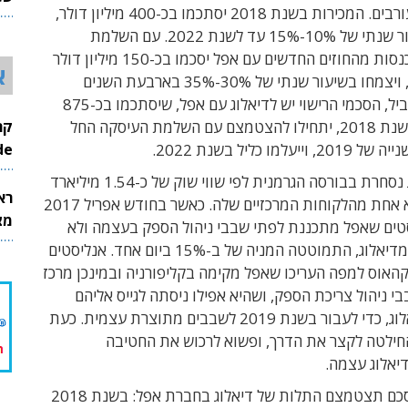
האותות המעורבים. המכירות בשנת 2018 יסתכמו בכ-400 מיליון דולר,
26
ויצמחו בשיעור שנתי של 10%-15% עד לשנת 2022. עם השלמת
העיסקה, ההכנסות מהחוזים החדשים עם אפל יסכמו בכ-150 מיליון דולר
א
בשנת 2018, ויצמחו בשיעור שנתי של 30%-35% בארבעת השנים
הבאות. במקביל, הסכמי הרישוי יש לדיאלוג עם אפל, שיסתכמו בכ-875
מיליון דולר בשנת 2018, יתחילו להצטמצם עם השלמת העיסקה החל
InMode
למו כליל בשנת 2022.
חברת דיאלוג נסחרת בבורסה הגרמנית לפי שווי שוק של כ-1.54 מיליארד
רא
אירו. אפל היא אחת מהלקוחות המרכזיים שלה. כאשר בחודש אפריל 2017
מצט
סטים שאפל מתכננת לפתי שבבי ניהול הספק בעצמה ולא
לרכוש אותם מדיאלוג, התמוטטה המניה של ב-15% ביום אחד. אנליסטים
האוס למפה העריכו שאפל מקימה בקליפורניה ובמינכן מרכז
י ניהול צריכת הספק, ושהיא אפילו ניסתה לגייס אליהם
עובדים מדיאלוג, כדי לעבור בשנת 2019 לשבבים מתוצרת עצמית. כעת
חילטה לקצר את הדרך, ופשוא לרכוש את החטיבה
יאלוג עצמה.
בעקבות ההסכם תצטמצם התלות של דיאלוג בחברת אפל: בשנת 2018