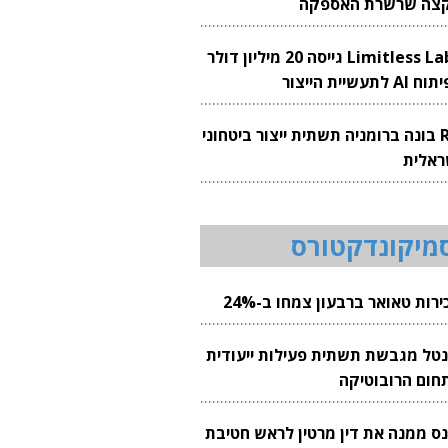
צה שרשרת האספקה
Limitless Labs גייסה 20 מיליון דולר
AI לתעשיית הייצור
RH בונה ברומניה תשתית ייצור ביטחוני
ראלית
מיקונדקטורס
רות טאואר ברבעון צמחו ב-24%
נטל מגבשת תשתית פעילות ייעודית
חום הרובוטיקה
נס ממנה את דין מרטין לראש חטיבת