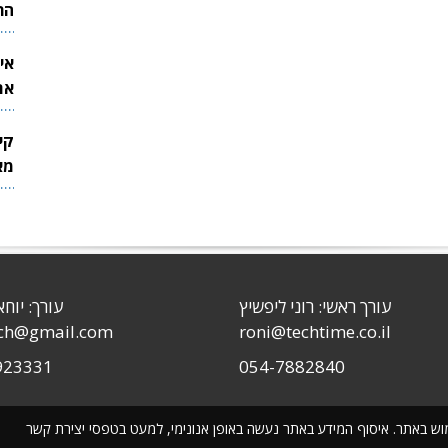
הר
אי
את
לש
קי
מאר
עורך ראשי: רוני ליפשיץ
עורך: יוחא
sch@gmail.com
roni@techtime.co.il
923331
054-7882840
שימוש באתר. איסוף המידע באתר נעשה באופן אנונימי, למעט בטפסי יצירת קשר