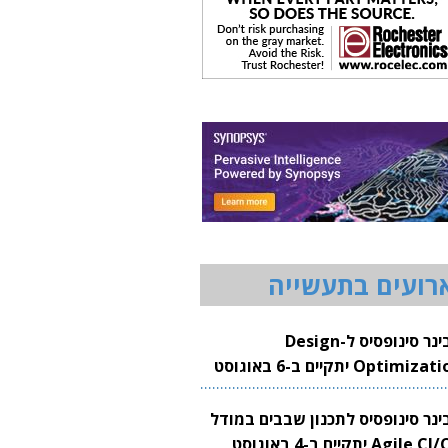
רועים בתעשייה
וובינר סינופסיס ל-Design
Optimization יתקיים ב-6 באוגוסט
20
בינר סינופסיס לתכנון שבבים במודל
Agile CI/CD יתקיים ב-4 באוגוסט