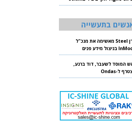
20
נשים בתעשייה
קרן Steel מאשימה את מנכ"ל
 בניצול מידע פנים
ש המוסד לשעבר, דוד ברנע,
רף ל-Ondas