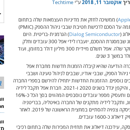
ריך
אוקטובר 11, 2018
ע"י
Techtime
Appl
) ממשיכה לחזק את מדיניות העצמאות שלה בתחום
השבבים, וחתמה על הסכם לרכישת חטיבת שבבי ניהול ההספק (PMIC)
וג (
Dialog Semiconductor
) הגרמנית-בריטית. היום
הודיעה דיאלוג שבמסגרת ההסכם, יועברו לידי אפל 300 עובדים וחלק
ממתקני המחקר שלה. אפל תשלם מיידית 300 מיליון דולר במזומן, ועוד
רה הודיעה שהיא קיבלה הזמנות חדשות מחברת אפל
ניהול הספק, שבבי אודיו, שבבים לניהול טעינה ושבבי
ים נוספים. ההזמנות החדשות יתחילו להירשם בספרי החברה
א
בשנת 2019, והיקפן יגדל בשנים 2020 ו-2021. חברת אפל תקבל לידיה
כ-300 עובדים ותעסיק מספר עובדים נוסבפים המהווים בסך הכל כ-16%
ג, ותקבל לידיה מתקנים של החברה באיטליה, בבריטניה
ובגרמניה. העיסקה צפויה להסתיים במחצית הראשונה של 2019. לאחר
26
ג כ-1600 עובדים.
וו
קה, עידכנה דיאלוג את תחזית המכירות שלה בתחום רכיבי