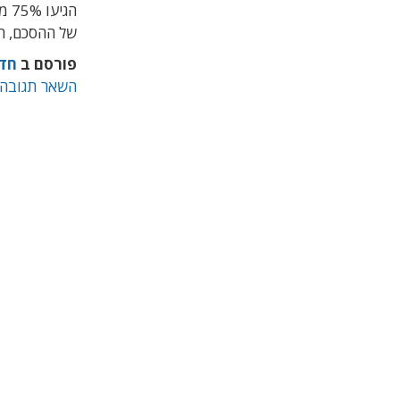
של ההסכם, רק 35% מהמכירות יהיו 
פורסם ב
חד
השאר תגובה