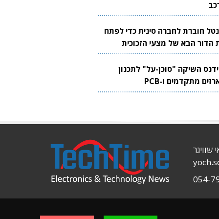
כב
נטל חוברת לחברה סינית כדי לפתח
 הדור הבא של מצעי הזכוכית
בבים
ידנס השיקה "סוכן-על" לתכנון
זים מתקדמים ו-PCB
י שוויגר
yoch.
054-7