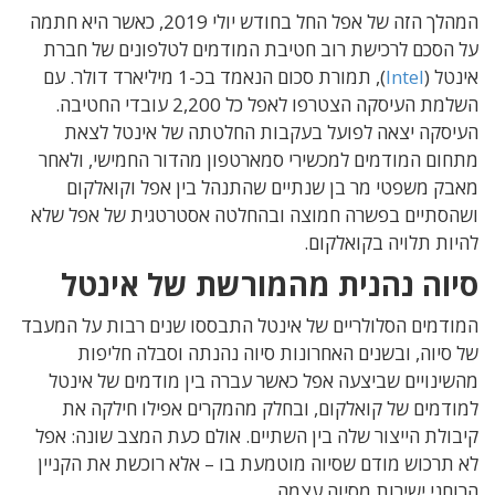
המהלך הזה של אפל החל בחודש יולי 2019, כאשר היא חתמה
על הסכם לרכישת רוב חטיבת המודמים לטלפונים של חברת
אינטל (
Intel
), תמורת סכום הנאמד בכ-1 מיליארד דולר. עם
השלמת העיסקה הצטרפו לאפל כל 2,200 עובדי החטיבה.
העיסקה יצאה לפועל בעקבות החלטתה של אינטל לצאת
מתחום המודמים למכשירי סמארטפון מהדור החמישי, ולאחר
מאבק משפטי מר בן שנתיים שהתנהל בין אפל וקואלקום
ושהסתיים בפשרה חמוצה ובהחלטה אסטרטגית של אפל שלא
להיות תלויה בקואלקום.
סיוה נהנית מהמורשת של אינטל
המודמים הסלולריים של אינטל התבססו שנים רבות על המעבד
של סיוה, ובשנים האחרונות סיוה נהנתה וסבלה חליפות
מהשינויים שביצעה אפל כאשר עברה בין מודמים של אינטל
למודמים של קואלקום, ובחלק מהמקרים אפילו חילקה את
קיבולת הייצור שלה בין השתיים. אולם כעת המצב שונה: אפל
לא תרכוש מודם שסיוה מוטמעת בו – אלא רוכשת את הקניין
הרוחני ישירות מסיוה עצמה.