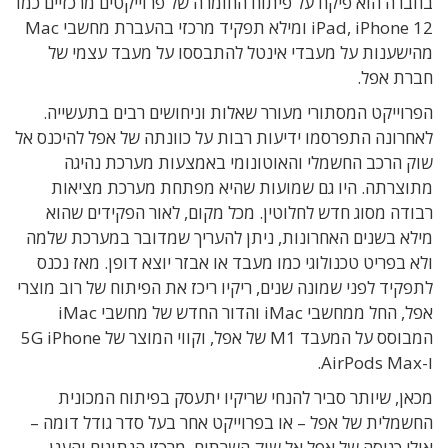
בחברה הוא פיקח על פיתוח החומרה של פרוייקטים מרכזיים כמו
iPad, iPhone 12 ומילא תפקיד מרכזי בהעברת מחשבי Mac
מהישענות על מעבדי אינטל להתבססו על מעבד עצמי של
חברת אפל.
הפרוייקט המסתורי מעורר שאלות וניחושים רבים בתעשייה.
לאחרונה התפרסמו ידיעות רבות על כוונתה של אפל להיכנס אל
שוק הרכב החשמלי והאוטונומי באמצעות מערכת נהיגה
מתוצרתה. היו גם שמועות שהיא מפתחת מערכת מציאות
רבודה מסוג חדש לחלוטין. מכל מקום, לאור הפקידים שהוא
מילא בשנים האחרונות, ניתן להעריך שמדובר במערכת שלמה
ולא בפריט טכנולוגי כמו מעבד או אבזר יוצא דופן. מאז נכנס
לתפקיד לפני שמונה שנים, ריקיו ריכז את הפיתוח של רוב מוצרי
אפל, החל ממחשבי iMac והדור החדש של מחשבי iMac
המבוסס על המעבד M1 של אפל, וקווי המוצר של 5G iPhone
ו-AirPods Max.
מכאן, שיותר סביר להנחי שריקיו יתעסק בפיתוח המכונית
החשמלית של אפל – או בפרוייקט אחר בעל סדר גודל דומה –
אולי כניסה של אפל אל שוק השרתים, מרכזי הנתונים והענן.