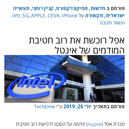
פורסם ב
חדשות
,
סמיקונדקטורס
,
קניין רוחני
,
תעשייה
ישראלית
,
תקשורת
על
iPhone
,
CEVA
,
APPLE
,
5G
,
סיוה
השאר תגובה
אפל רוכשת את רוב חטיבת
המודמים של אינטל
פורסם בתאריך
יולי 26, 2019
ע"י
Techtime
חברת אפל (
Apple
) חתמה על הסכם לרכישת רוב חטיבת