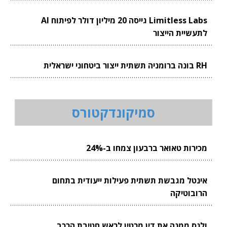
Limitless Labs גייסה 20 מיליון דולר לפיתוח AI
לתעשיית הייצור
RH בונה ברומניה תשתית ייצור ביטחוני ישראלית
סמיקונדקטורס
מכירות טאואר ברבעון צמחו ב-24%
אינטל מגבשת תשתית פעילות ייעודית בתחום
הרובוטיקה
ולנס ממנה את דין מרטין לראש חטיבת הרכב