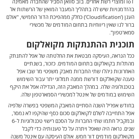
IoT ומוצרי רשת אחרים. בוב סוואן הסביר שהחברה מאמינה
בהזדמנויות שיש לה בתהליך המעבר המואץ של הרשתות אל
הענן (‘Cloudification’) כחלק ממהפיכת הדור החמישי, "אולם
ברור לנו שאין ריווחיות בתחום המודמים של מכשירי
סמארטפון".
תוכנית ההתנתקות מקואלקום
ככל הנראה, העיסקה מבטאת את החלטתה של אפל להתנתק
מהתלות בקואלקום בתחום המודמים. כזכור, בשנתיים
האחרונות ניהלו שתי החברות מאבק משפטי מר שבו אפל
טענה שקואלקום דורשת ממנה תמלוגי יתר עבור השימוש
בטכנולוגיה שלה. במהלך המאבק הזה, הגדילה אפל את היקף
השימוש במודמים של אינטל למכשירי הסמארטפון שלה.
בחודש אפריל השנה הסתיים המאבק המשפטי בפשרה שלפיה
אפל התחייבה לשלם לקואלקום סכום כסף שהיקפו לא נמסר,
ובמקביל חתמו שתי החברות על הסכם רישוי טכנולוגיות ל-6
שנים. נראה היה שאפל ויתרה על כל טענותיה כדי לקבל
מקואלקום מודמים דור חמש. אולם העיסקה עם אינטל משנה