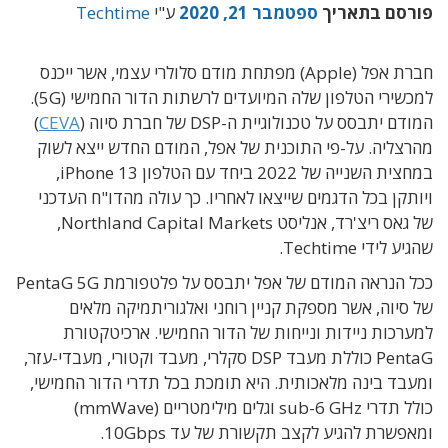
פורסם בתאריך
ספטמבר 21, 2020
ע"י
Techtime
חברת אפל (Apple) מפתחת מודם סלולרי עצמי, אשר ייכנס
למכשירי הטלפון שלה המיועדים לרשתות הדור החמישי (5G).
המודם יתבסס על טכנולוגיית ה-DSP של חברת סיוה (
CEVA
)
מהרצליה. על-פי התוכנית של אפל, המודם החדש ייצא לשוק
במחצית השנייה של 2022 ביחד עם הטלפון iPhone 13,
ויותקן בכל הדגמים שייצאו לאחריו. כך עולה מהדו"ח העדכני
של גאס ריצ'רד, אנליסט Northland Capital Markets,
שהגיע לידי Techtime.
ככל הנראה המודם של אפל יתבסס על פלטפורמת PentaG 5G
של סיוה, אשר מספקת קניין רוחני ואלגוריתמיקה מלאים
למערכות ניידות ונייחות של הדור החמישי. ארכיטקטורת
PentaG כוללת מעבד DSP סקלרי, מעבד וקטורי, מעבדי-עזר,
ומעבד בינה מלאכותית. היא תומכת בכל תדרי הדור החמישי,
כולל תדרי sub-6 GHz וגלים מילימטריים (mmWave)
ומאפשרת להגיע לקצב תקשורת של עד 10Gbps.