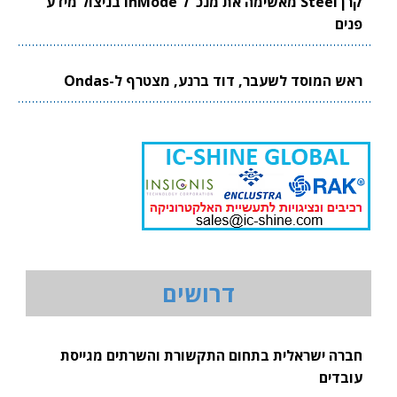
קרן Steel מאשימה את מנכ"ל InMode בניצול מידע
פנים
ראש המוסד לשעבר, דוד ברנע, מצטרף ל-Ondas
דרושים
חברה ישראלית בתחום התקשורת והשרתים מגייסת
עובדים