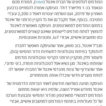
המודמים לטלפונים של חברת אינטל (
Intel
), תמורת סכום
הנאמד בכ-1 מיליארד דולר. העיסקה אמורה להסתיים ברבעון
האחרון של 2019, ועם השלמה יצטרפו לאפל כ-2,200 עובדי
החטיבה. בנוסף, אפל תקבל גם את כל הקניין הרוחני של אינטל
בתחום המודמים לסמארטפונים. העיסקה מאפשרת לאינטל
להמשיך לפתח מודמים ליישומים שאינם קשורים לסמארטפונים,
כמו מחשבים אישיים, אבזרי IoT, ומכוניות אוטונומיות.
מנכ"ל אינטל, בוב סוואן, אמר שהעיסקה תאפשר לחברה
להתמקד בפיתוח טכנולוגיות לתשתיות הדור החמישי (5G),
ולשמור חלק מהקניין הרוחני הקריטי וטכנולוגיות מודמים
שפותחו באינטל. סגן נשיא אפל לטכנולוגיות חומרה, ג'וני סרוג'י,
אמר שהצירוף של צוות מהנדסי אינטל אל החברה יאפשר לה
לפתח מוצרים חדשי שיבדלו אותה מהמתחרים.
העיסקה מגיעה כשלושה חודשים לאחר הכרזתה הדרמטית של
אינטל מחודש אפריל השנה, שלפיה היא יוצאת מתחום
המודמים למכשירי סמארטפון מהדור החמישי ומבצעת הערכה
של כל פעולותיה בתחומי המודמים למחשבים אישיים, אבזרי