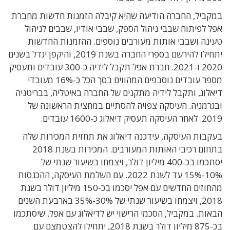
במקביל, החברה הודיעה שהיא קיבלה הזמנות חדשות מחברת
אפל לפיתוח שבבי ניהול הספק, שבבי אודיו, שבבים לניהול
טעינה ושבבי אותות מעורבים נוספים. ההזמנות החדשות
יתחילו להירשם בספרי החברה בשנת 2019, והיקפן יגדל בשנים
2020 ו-2021. חברת אפל תקבל לידיה כ-300 עובדים ותעסיק
מספר עובדים נוסבפים המהווים בסך הכל כ-16% מעובדי
דיאלוג, ותקבל לידיה מתקנים של החברה באיטליה, בבריטניה
ובגרמניה. העיסקה צפויה להסתיים במחצית הראשונה של
2019. לאחר העיסקה תעסיק דיאלוג כ-1600 עובדים.
בעקבות העיסקה, עידכנה דיאלוג את תחזית המכירות שלה
בתחום רכיבי האותות המעורבים. המכירות בשנת 2018
יסתכמו בכ-400 מיליון דולר, ויצמחו בשיעור שנתי של
10%-15% עד לשנת 2022. עם השלמת העיסקה, ההכנסות
מהחוזים החדשים עם אפל יסכמו בכ-150 מיליון דולר בשנת
2018, ויצמחו בשיעור שנתי של 30%-35% בארבעת השנים
הבאות. במקביל, הסכמי הרישוי יש לדיאלוג עם אפל, שיסתכמו
בכ-875 מיליון דולר בשנת 2018, יתחילו להצטמצם עם