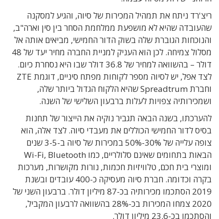
ריצ'רד ניתח את תמהיל המכירות של סיוה, והגיע למסקנה
שהעובדה שהיא לא מושפעת ממלחמת הסחר בין סין וארה"ב,
והנוכחות הגוברת שלה בשוק הדור החמישי, מביאים אותה אל
מסלול צמיחה. לכן הוא העניק למניית החברה מחיר יעד של 48
דולר – בהשוואה למחיר של 36.8 דולר שבו היא נסחרת כיום.
לצד אפל, יש לסיוה מספר לקוחות מפתח סיניים, דוגמת ZTE
וחברת Spreadtrum שהיא הלקוח הגדול ביותר שלה,
ושמכירותיה צפויות לעלות ברבעון השלישי של השנה.
להערכתו, בשנה הבאה תגביר נוקיה את הייצור של תחנות
בסיס לדור החמישי הכוללים את מעבדי סיוה. לצד אלה, הוא
צופה עלייה של 30%-50% במכירות של סיוה ב-3-5 שנים
הבאות בתחומים שאינם סלולריים, כמו Wi-Fi, Bluetooth
ומוצרי בית חכם, טלוויזיות חכמות, נורות מקושרות, מערכות
בקרה וכדומה. חברת סיוה מעסיקה כ-400 עובדים ובשנת
2019 הסתכמו מכירותיה בכ-87 מיליון דולר. ברבעון השני של
2020 צמחו המכירות בכ-28% בהשוואה לרבעון המקביל,
והסתכמו בכ-23.6 מיליון דולר.