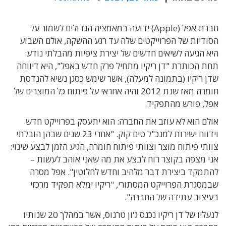
חברת אפל (Apple) ידועה במאמציה הגדולים לשמור על
הסודיות של הפרוייקטים שלה עד רגע ההשקה, אולם השבוע
היא הגיעה לשיאים חדשים של יצירת ציפיות מהבלתי נודע:
תחת הכותרת "דן ריקיו מתחיל פרק חדש באפל", היא דיווחה
שדן ריקיו (בתמונה למעלה), אשר שימש כסגן נשיא להנדסת
חומרה מאז שנת 2012 והיה אחראי על פיתוח כל המוצרים של
אפל, פורש מהתפקיד.
אולם הוא לא עוזב את החברה: הוא יתעסק בפרוייקט חדש
וידווח ישירות למנכ"ל טים קוק. "אחרי 23 שנים שבהן הובלתי
צוותי פיתוח מוצר וצוותי פיתוח חומרה, הגיע הזמן לבצע שינוי:
אני מצפה בקוצר רוח לבצע את מה שאני אוהב לעשות –
להתמקד ביצירת דבר מלהיב וחדש לחלוטין". אפל מסרה
שבמסגרת הפרוייקט המסתורי, "ריקיו ימלא תפקיד מרכזי
בעיצוב עתידה של החברה".
לנעליו של דן ריקיו נכנס ג'ון טרנוס, אשר במהלך 20 שנותיו