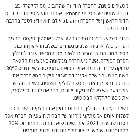
מכשירים בשנה. החברה הודיעה שהרובוט מסוגל לפרק 23
דגמים שונים של מכשירי iPhone. אומנם הוא איטי יותר מרובוט
הדור הראשון של החברה (Liam), אולם הוא יודע לטפל בהרבה
יותר דגמים.
הרובוט פועל במרכז המיחזור של אפל באוסטין, טקסס. תהליך
הפירוק כולל ארבעה שלבים נפרדים: בשלב הראשון הרובוט
מסיר ממנו את צג הזכוכית. לאחר מכן המכשיר עובר לתהליך
הסרת הסוללה, אשר משוחררת ממקומה באמצעות הקפאה
עמוקה על-ידי הזרמת אוויר קפוא בטמפרטורה של מינוס 80°C.
משם המכשיר נישלח אל עמדת זעזוע וניקוב המשחררת את
הברגים ומפרקת את המכשיר לחלקיו השונים. בשלב הזה יש
צורך בעד 54 פעולות ניקוב שונות, בהתאם לדגם, כדי לפרק
את מכשיר לחלקיו הבסיסיים.
בשלב האחרון בתהליך, הרובוט ממיין את החלקים השונים כדי
לשלוח אותם אל מתקני מיחזור של חברות חיצוניות. חברת אפל
מסרה שבשנת 2021 היא השיגה שיא ברמת המחזור, וכ-20%
מהחומרים ששימשו לייצור טלפונים חדשים היו חומרים