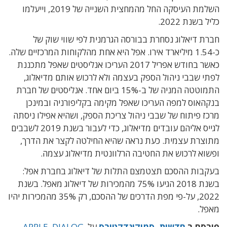
השלמת העיסקה החל מהמחצית השנייה של 2019, וייעלמו
כליל בשנת 2022.
חברת דיאלוג נסחרת בבורסה הגרמנית לפי שווי שוק של
כ-1.54 מיליארד אירו. אפל היא אחת מהלקוחות המרכזיים שלה.
כאשר בחודש אפריל 2017 העריכו אנליסטים שאפל מתכננת
לפתי שבבי ניהול הספק בעצמה ולא לרכוש אותם מדיאלוג,
התמוטטה המניה של ב-15% ביום אחד. אנליסטים של חברת
בנקהאוס למפה העריכו שאפל מקימה בקליפורניה ובמינכן
מרכז פיתוח של שבבי ניהול צריכת הספק, ושהיא אפילו ניסתה
לגייס אליהם עובדים מדיאלוג, כדי לעבור בשנת 2019 לשבבים
מתוצרת עצמית. כעת נראה שהיא החילטה לקצר את הדרך,
ופשוא לרכוש את החטיבה הרלוונטית מדיאלוג עצמה.
בעקבות ההסכם תצטמצם התלות של דיאלוג בחברת אפל:
בשנת 2018 הגיעו 75% מהמכירות של דיאלוג מאפל. בשנת
2022, על-פי מפת הדרכים של ההסכם, רק 35% מהמכירות יהיו
מאפל.
פורסם ב
חדשות
,
סמיקונדקטורס
על
,
DIALOG
,
APPLE