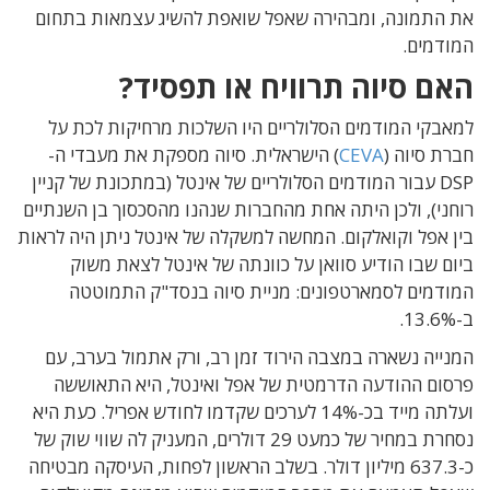
את התמונה, ומבהירה שאפל שואפת להשיג עצמאות בתחום
המודמים.
האם סיוה תרוויח או תפסיד?
למאבקי המודמים הסלולריים היו השלכות מרחיקות לכת על
חברת סיוה (
CEVA
) הישראלית. סיוה מספקת את מעבדי ה-
DSP עבור המודמים הסלולריים של אינטל (במתכונת של קניין
רוחני), ולכן היתה אחת מהחברות שנהנו מהסכסוך בן השנתיים
בין אפל וקואלקום. המחשה למשקלה של אינטל ניתן היה לראות
ביום שבו הודיע סוואן על כוונתה של אינטל לצאת משוק
המודמים לסמארטפונים: מניית סיוה בנסד"ק התמוטטה
ב-13.6%.
המנייה נשארה במצבה הירוד זמן רב, ורק אתמול בערב, עם
פרסום ההודעה הדרמטית של אפל ואינטל, היא התאוששה
ועלתה מייד בכ-14% לערכים שקדמו לחודש אפריל. כעת היא
נסחרת במחיר של כמעט 29 דולרים, המעניק לה שווי שוק של
כ-637.3 מיליון דולר. בשלב הראשון לפחות, העיסקה מבטיחה