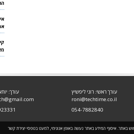
הר
אי
את
לש
קי
מאר
עורך ראשי: רוני ליפשיץ
עורך: יוחא
sch@gmail.com
roni@techtime.co.il
923331
054-7882840
שימוש באתר. איסוף המידע באתר נעשה באופן אנונימי, למעט בטפסי יצירת קשר