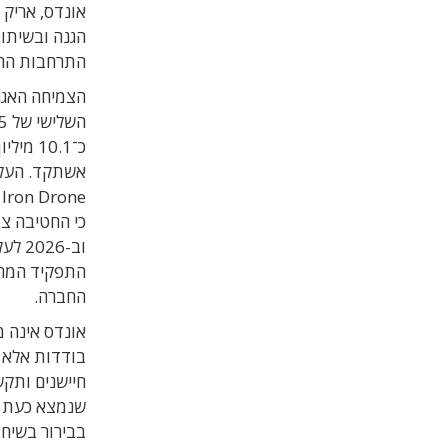
אונדס, אריק 
הגנה ובשיתופ
התרחבות הח
הצמיחה האגרס
e
התפקיד המרכ
החברה.
אונדס אינה מ
בודדות אלא 
חיישנים ותק
שנמצא כעת ב
בבירור בשיחת