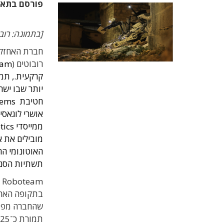
פורסם בתא
[בתמונה: רובוט MTGR של רו
רובוטים (
יותר שבו ישר
אושרי לוגאסי,
מובילים את א
האוטונומי ה
תשתיות הסנס
m
בתקופה האחר