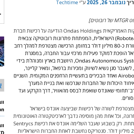
ריך
נובמבר 26, 2025
ע"י
Techtime
בוטים]
חברת האחזקות האמריקאית Ondas Holdings הודיעה על רכישת חברת
Roboteam) הישראלית, המפתחת פתרונות רובוטיקה צבאית
קרקעית., תמורת כ-80 מיליון דולר במזומן. הרכישה מצטרפת למהלך רחב
אל הופכת למוקד פעילות מרכזי עבור החברה, במסגרת
חטיבת Ondas Autonomous Systems, היושבת בארץ ומנוהלת בידי
 לשעבר סגן נשיא לשיווק ומכירות ברפאל, ומאיר קליינר,
ממייסדי Airobotics ואחד הבכירים בתעשיית הרחפנים המקומית. השניים
יחוד היכולות של החברות שנרכשו ואת בניית המערך
א
רב־תחומי שאונדס שואפת לבסס מהאוויר, דרך הקרקע ועד
ורים.
Robotea מצטרפת לשורה של רכישות שביצעה אונדס בישראל
ונה, וכל אחת מהן מוסיפה נדבך לארכיטקטורה האוטונומית
26
שהחברה מפתחת. רק בשבוע שעבר השלימה אונדס את רכישת Sentrycs
וו
תמורת כ־225 מיליון דולר. סנטריקס נחשבת לאחת החברות הישראליות