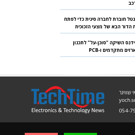
כב
נטל חוברת לחברה סינית כדי לפתח
 הדור הבא של מצעי הזכוכית
בבים
ידנס השיקה "סוכן-על" לתכנון
זים מתקדמים ו-PCB
י שוויגר
yoch.
054-7