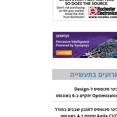
רועים בתעשייה
וובינר סינופסיס ל-Design
Optimization יתקיים ב-6 באוגוסט
20
בינר סינופסיס לתכנון שבבים במודל
Agile CI/CD יתקיים ב-4 באוגוסט