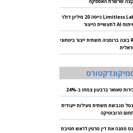
צה שרשרת האספקה
Limitless Labs גייסה 20 מיליון דולר
AI לתעשיית הייצור
RH בונה ברומניה תשתית ייצור ביטחוני
ראלית
מיקונדקטורס
רות טאואר ברבעון צמחו ב-24%
נטל מגבשת תשתית פעילות ייעודית
חום הרובוטיקה
נס ממנה את דין מרטין לראש חטיבת