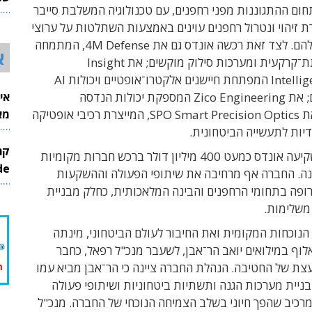
ום ההתגוננות מפני רחפנים, עם טכנולוגיה המשלבת סייבר
26
פשרת זיהוי ונטרול רחפנים עוינים באמצעות השתלטות על ערוצי
התקשורת שלהם. לצד זאת רכשה אונדס גם את 4M Defense, המתמחה
א
ברובוטיקה תת־קרקעית ומערכות סילוק מוקשים; את Insight
Intelligent Sensors המפתחת חיישנים אלקטרו־אופטיים ויכולות AI
אי
לזיהוי רחפנים; את Zico Engineering המספקת יכולות הנדסה
מא
ואופטיקה; ואת SPO Smart Precision Optics, המייצרת רכיבי אופטיקה
דיות לתעשייה הביטחונית.
בסך הכול השקיעה אונדס כמעט 400 מיליון דולר ברכש חברות מקומיות
InMode
ה. החברה אף מרחיבה את שיתופי הפעולה וההשקעות
ופה בתחומי הרחפנים והבינה המלאכותית, כחלק מבניית
משלימות.
הנוכחות המקומית ואת החיבור לעולם הביטחוני, מינתה
וף במילואים יואב הר־אבן, לשעבר מנכ"ל רפאל, כחבר
צת של החטיבה. הנהלת החברה ציינה כי הר־אבן מביא עמו
בבניית מערכות הגנה ותשתיות ביטחוניות ושיתופי פעולה
 מרכיב שהפך חיוני בשלב הצמיחה הנוכחי של החברה. מנכ"ל