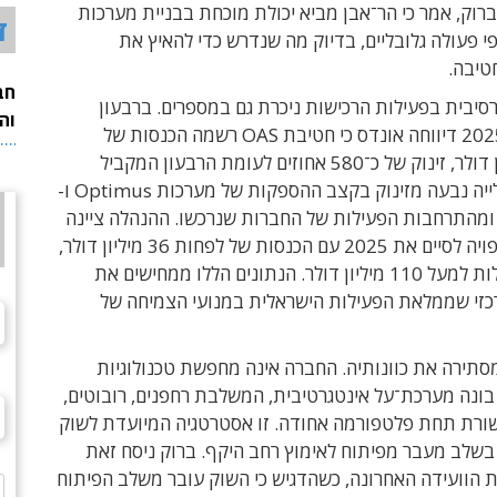
ברוק, אמר כי הר־אבן מביא יכולת מוכחת בבניית מערכות
ד
י פעולה גלובליים, בדיוק מה שנדרש כדי להאיץ את
טיבה.
חב
יבית בפעילות הרכישות ניכרת גם במספרים. ברבעון
וה
השלישי של 2025 דיווחה אונדס כי חטיבת OAS רשמה הכנסות של
כ־10.1 מיליון דולר, זינוק של כ־580 אחוזים לעומת הרבעון המקביל
אשתקד. העלייה נבעה מזינוק בקצב ההספקות של מערכות Optimus ו-
Iron Dron ומהתרחבות הפעילות של החברות שנרכשו. ההנהלה ציינה
כי החטיבה צפויה לסיים את 2025 עם הכנסות של לפחות 36 מיליון דולר,
וב-2026 לעלות למעל 110 מיליון דולר. הנתונים הללו ממחישים את
זי שממלאת הפעילות הישראלית במנועי הצמיחה של
סתירה את כוונותיה. החברה אינה מחפשת טכנולוגיות
בונה מערכת־על אינטגרטיבית, המשלבת רחפנים, רובוטים,
שורת תחת פלטפורמה אחודה. זו אסטרטגיה המיועדת לשוק
שלב מעבר מפיתוח לאימוץ רחב היקף. ברוק ניסח זאת
 הוועידה האחרונה, כשהדגיש כי השוק עובר משלב הפיתוח