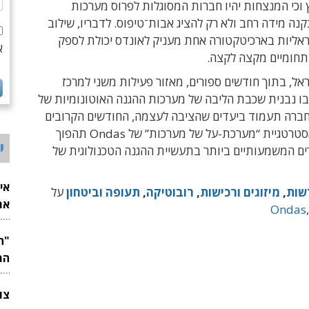
וכי המנצחות יהיו חברות המסוגלות לפרוס מערכות
קנה מידה רחב ולא רק להציג אבות־טיפוס. לדבריו, שילוב
אליות בארכיטקטורה אחת מעניק לאונדס יכולת לספק
א
תחומיים מקצה לקצה.
אל, בתוך חודשים ספורים, מאזור פעילות משני למרכז
ו נבנית שכבת הליבה של מערכות ההגנה האוטונומיות של
חברה תעמוד ביעדים שהציבה לעצמה, החודשים הקרובים
יקבעו האם אסטרטגיית “מערכת-על של מערכות” של Ondas תהפוך
י
ים המשמעותיים ביותר בתעשיית ההגנה הטכנולוגית של
אי
שות
,
מיזוגים ורכישות
,
רובוטיקה
,
תעופה וביטחון
על
את
Ondas
לש
המ