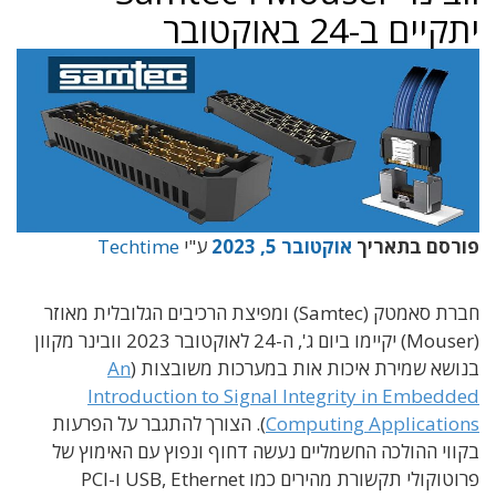
יתקיים ב-24 באוקטובר
פורסם בתאריך
אוקטובר 5, 2023
ע"י
Techtime
חברת סאמטק (Samtec) ומפיצת הרכיבים הגלובלית מאוזר
(Mouser) יקיימו ביום ג', ה-24 לאוקטובר 2023 וובינר מקוון
בנושא שמירת איכות אות במערכות משובצות (
An
Introduction to Signal Integrity in Embedded
Computing Applications
). הצורך להתגבר על הפרעות
בקווי ההולכה החשמליים נעשה דחוף ונפוץ עם האימוץ של
פרוטוקולי תקשורת מהירים כמו USB, Ethernet ו-PCI