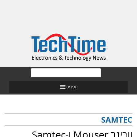
תפריט
SAMTEC
וובינר Mouser ו-Samtec