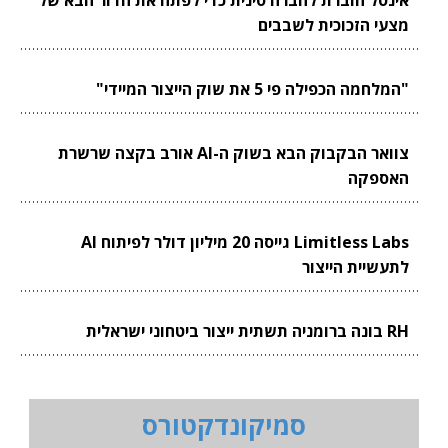
אינטל חוברת לחברה סינית כדי לפתח את הדור הבא של
מצעי הזכוכית לשבבים
"המלחמה הכפילה פי 5 את שוק הייצור המיידי"
צוואר הבקבוק הבא בשוק ה-AI אורב בקצה שרשרת
האספקה
Limitless Labs גייסה 20 מיליון דולר לפיתוח AI
לתעשיית הייצור
RH בונה ברומניה תשתית ייצור ביטחוני ישראלית
סמיקונדקטורס