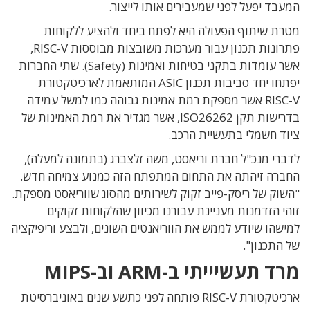
המעבד יפעל לפני שמעבירים אותו לייצור.
מטרת שיתוף הפעולה היא לפתח ביחד ולהציע ללקוחות
פתרונות תכנון עבור מערכות משובצות מבוססות RISC-V,
אשר עומדות בתקני בטיחות ואמינות (Safety). שתי החברות
יפתחו יחד סביבות תכנון ASIC המותאמת לארכיטקטורת
RISC-V אשר מספקת רמת אמינות גבוהה כמו למשל עמידה
בדרישות תקן ISO26262, אשר מגדיר את רמת האמינות של
ציוד חשמלי בתעשיית הרכב.
לדברי מנכ"ל חברת וריאסט, משה זלצברג (בתמונה למעלה),
החברה זיהתה את התחום המתפתח הזה כמנוע צמיחה חדש.
"השוק של ריסק-פייב זקוק לשירותים מהסוג שווריאסט מספקת.
זוהי הזדמנות מעניינת עבורנו מכיוון שהלקוחות זקוקים
למישהו שיודע לממש את הווריאנטים השונים, ולבצע וריפיקציה
של התכנון".
מרד תעשיייתי ב-ARM וב-MIPS
ארכיטקטורת RISC-V פותחה לפני כתשע שנים באוניברסיטת