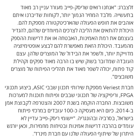
זלצברג: "אנחנו רואים שריסק-פייב מעורר עניין רב מאוד
בתעשייה. מלבד המחיר הנמוך יותר, לקוחות שדיברנו איתם
אוהבים את חופש הפעולה שהארכיטקטורה מספקת להם.
היכולת להתאים את הליבה לצרכים המיוחדים שלהם, להגדיר
בעצמם את רמת האמינות, האבטחה או את דרישות ההספק
מהמעבד. היכולת הזאת מאפשרת להם לבצע אופטימיזציה
מדוייקת יותר, ולשפר את הבידול של המוצרים שלהן. עצם
העובדה שמדובר בשוק שיש בו הרבה מאוד ספקים וקהילת
קוד פתוח, יכולה לשפר מאוד את תהליכי הפיתוח של מוצרים
משובצים".
חברת Veriest מספקת שירותי תכנון שבבי ASIC, ביצוע תכנוני
FPGA, וריפיקציה של תכנוני שבבים ופיתוח תוכנות למערכות
משובצות. החברה הוקמה בשנת 2007 והצטרפה לקבוצת אמן
ב-2014. כיום היא מעסיקה כ-100 עובדים במרכזי פיתוח
בישראל, בסרביה ובהונגריה. "יישומי ריסק-פייב עדיין לא
עומדים בהרבה דרישות אמינות ובטיחות מחמירות, וכאן יורגש
היתרון של שיתוף הפעולה שלנו עם חברת מינרז".