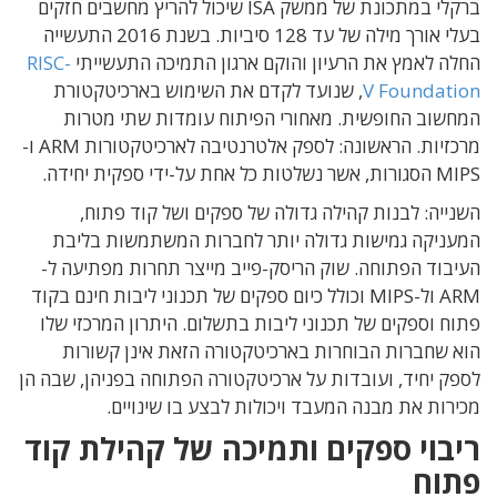
ברקלי במתכונת של ממשק ISA שיכול להריץ מחשבים חזקים
בעלי אורך מילה של עד 128 סיביות. בשנת 2016 התעשייה
החלה לאמץ את הרעיון והוקם ארגון התמיכה התעשייתי
RISC-
V Foundation
, שנועד לקדם את השימוש בארכיטקטורת
המחשוב החופשית. מאחורי הפיתוח עומדות שתי מטרות
מרכזיות. הראשונה: לספק אלטרנטיבה לארכיטקטורות ARM ו-
MIPS הסגורות, אשר נשלטות כל אחת על-ידי ספקית יחידה.
השנייה: לבנות קהילה גדולה של ספקים ושל קוד פתוח,
המעניקה גמישות גדולה יותר לחברות המשתמשות בליבת
העיבוד הפתוחה. שוק הריסק-פייב מייצר תחרות מפתיעה ל-
ARM ול-MIPS וכולל כיום ספקים של תכנוני ליבות חינם בקוד
פתוח וספקים של תכנוני ליבות בתשלום. היתרון המרכזי שלו
הוא שחברות הבוחרות בארכיטקטורה הזאת אינן קשורות
לספק יחיד, ועובדות על ארכיטקטורה הפתוחה בפניהן, שבה הן
מכירות את מבנה המעבד ויכולות לבצע בו שינויים.
ריבוי ספקים ותמיכה של קהילת קוד
פתוח