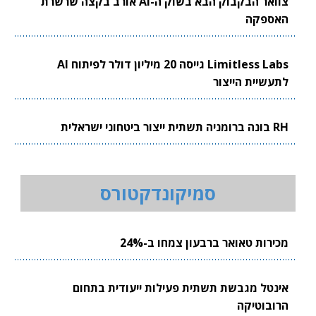
צוואר הבקבוק הבא בשוק ה-AI אורב בקצה שרשרת
האספקה
Limitless Labs גייסה 20 מיליון דולר לפיתוח AI
לתעשיית הייצור
RH בונה ברומניה תשתית ייצור ביטחוני ישראלית
סמיקונדקטורס
מכירות טאואר ברבעון צמחו ב-24%
אינטל מגבשת תשתית פעילות ייעודית בתחום
הרובוטיקה