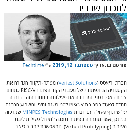
לתכנון שבבים
פורסם בתאריך
ספטמבר 12, 2019
ע"י
Techtime
חברת וריאסט (
Veriest Solutions
) מפתח-תקווה הגדירה את
הקטגוריה המתפתחת של מעבדי הקוד הפתוח RISC-V כתחום
צמיחה אסטרטגי, ומרחיבה את פעילותה בתחום הזה. החברה
החלה לפעול בסביבת RISC-V לפני כשנה וחצי, והשבוע הכריזה
על שיתוף פעולה עם חברת
MINRES Technologies
שמרכזה
במינכן, אשר מתמחה בפיתוח תוכנה למידול פעילות ליבת
העיבוד (Virtual Prototyping), המאפשרת לבדוק כיצד