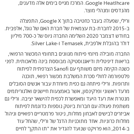
Google Heatlhcare. המרכז מגייס בימים אלה מדענים,
מהנדסים ומנהלי מוצר.
ורילי, שפעלה בעבר כחטיבה בתוך Google X, התפצלה
ב-2015 לחברת-בת עצמאית של חברת האם של גוגל, אלפבית.
בחודש דצמבר 2020 השלימה החברה גיוס של כ-700 מיליון
דולר בהובלת אלפבית, Temasek ו-Silver Lake.
החברה מובילה מיזמי פיתוח מגוונים בתחומי המכשור הרפואי,
בריאות דיגיטלית ודיאגנוסטיקה מבוססת בינה מלאכותית. לפני
כשנה הקימה מיזם משותף עם Sanofi הצרפתית לפיתוח
פלטפורמה לחולי סכרת המשלבת מכשור רפואי, תוכנה
ותרופות. ורילי פיתחה גם כפית מיוחדת עבור אנשים הסובלים
מרעד ראשוני ופרקינסון, אשר באמצעות חיישנים ואלגוריתמים
מנטרת את רעד היעד ומאפשרת לכפית להישאר יציבה. ורילי גם
משתפת פעולה עם חברות ביוטק נוספות כדוגמת לפיתוח
אביזרים לבישים לאבחון מחלות, ניטור פרמטריים רפואיים וניהול
מחלות כרוניות. אחד מתוכניות הדגל של ורילי, שהחל עוד
ב-2014, הוא פרויקט שנועד להגדיר את "תו התקן" לחיים