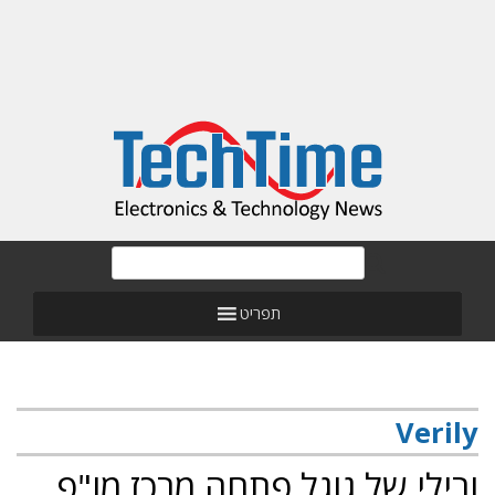
תפריט
Verily
ורילי של גוגל פתחה מרכז מו"פ