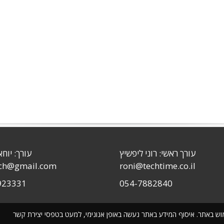
עורך ראשי: רוני ליפשיץ
עורך: יוחא
sch@gmail.com
roni@techtime.co.il
923331
054-7882840
שימוש באתר. איסוף המידע באתר נעשה באופן אנונימי, למעט בטפסי יצירת קשר