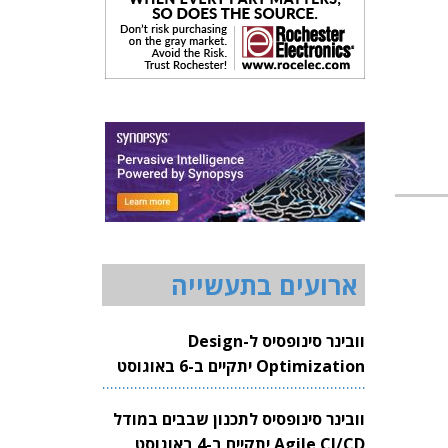
ארועים בתעשייה
וובינר סינופסיס ל-Design
Optimization יתקיים ב-6 באוגוסט
2026
וובינר סינופסיס לתכנון שבבים במודל
Agile CI/CD יתקיים ב-4 באוגוסט