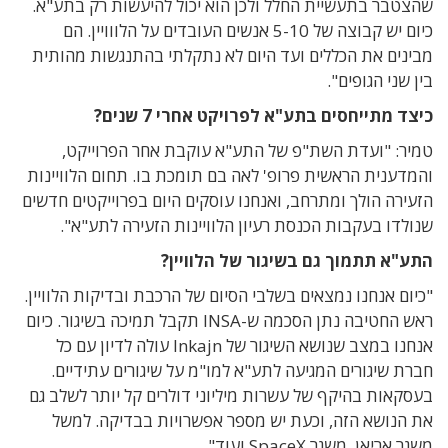
שהצטבר בתעשיית החלל ולכן הוא יכול להיעשות רק בתע"א.
כיום יש קבוצה של 5-10 אנשים העובדים על הלווויין. הם
מבינים את הכללים ועד היום לא נתקלתי בהתנגשות מהותית
בין שני הגופים".
כיצד מתייחסים בתע"א לפרויקט אחרי 7 שנים?
טמיר: "ועדת השת"פ של התע"א עוקבת אחר הפרוייקט,
והמדענית הראשית פרופ' לאה בם תומכת בו. תחום הלוויינות
הזעירה הולך ומתרחב, ואנחנו עוסקים היום בפרוייקטים חדשים
שנולדו בעקבות הכנסת רעיון הלוויינות הזעירה לתע"א".
התע"א תתמוך גם בשיגור של הלוויין?
"כיום אנחנו נמצאים בשלבי הסיום של הרכבת ובדיקות הלוויין.
ראש החטיבה נתן הסכמה ש-INSA תקבל תמיכה בשיגור. כיום
אנחנו במצב שנושא השיגור של Inkajn עולה לדיון עם כל
חברת שיגורים המגיעה לתע"א למו"מ על שיגורים עתידיים.
בעסקאות בהיקף של עשרות מיליוני דולרים קל יותר לשלב גם
את הנושא הזה, וכעת יש מספר אפשרויות בבדיקה. למשל
משגר אריאן, משגר SpaceX ועוד".