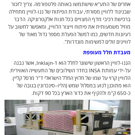
אחרים של התע"א שישתמשו באותה פלטפורמה. צריך לזכור
שבניגוד ללוויין מסורתי, עבודת הפיתוח של ננו-לוויין מתחילה
ברכישת רכיבי מדף המצויים בכל חנות אלקטרוניקה. הדבר
מוזיל משמעותית את פיתוח וייצור הלוויין, ומאפשר לחשוב על
רעיונות חדשים, כמו למשל הפעלת מספר גדול מאוד של
לוויינים זולים למשימות מוגדרות".
מעבדת חלל מעופפת
הננו-לוויין הראשון שישוגר לחלל הוא Inklajn-1, אשר נבנה
על-ידי עמותת INSA בחדר השילובים של התעשייה האווירית.
הלוויין קרוי על שמו של חלוץ החלל הישראלי ד"ר מרסל קליין.
הוא מתוכנן לנוע במסלול שמש (הליו–סינכרוני) בגובה של
כ-650 ק"מ ולהקיף את כדור הארץ בכל 90 דקות.