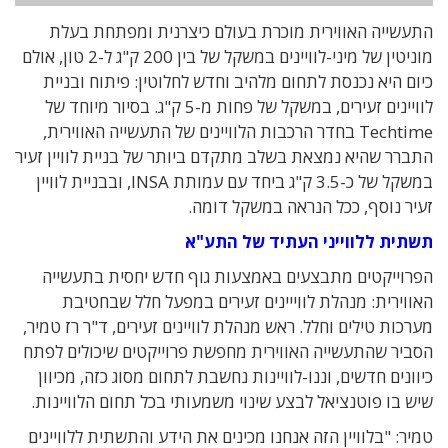
התעשייה האווירית מוכרת בעולם כיצרנית ומפתחת בעלת
מוניטין של מיני-לוויינים במשקל של בין 200 ק"ג ל-2 טון, אולם
כיום היא נכנסת לתחום מלהיב וחדש לחלוטין: פיתוח ובניית
לוויינים זעירים, במשקל של פחות מ-5 ק"ג. בסיור מיוחד של
Techtime בחדר הרכבות הלוויינים של התעשייה האווירית,
התברר שהיא נמצאת בשלב מתקדם ביותר של בניית לוויין זעיר
במשקל של כ-3.5 ק"ג ביחד עם עמותת INSA, ובבניית לוויין
זעיר נוסף, ככל הנראה במשקל דומה.
תשתית ללווייני העתיד של התע"א
הפרוייקטים מתבצעים באמצעות גוף חדש יחסית בתעשייה
האווירית: מנהלת לווייינים זעירים במפעל חלל שבחטיבת
מערכות טילים וחלל. ראש מנהלת לוויינים זעירים, ד"ר רז טמיר,
הסביר שהתעשייה האווירית מחפשת פרוייקטים שיכולים לפתח
כיוונים חדשים, וננו-לוויינות נחשבת לתחום מסוג כזה, מכיוון
שיש בו פוטנציאל לבצע שינוי משמעותי בכל תחום הלוויינות.
טמיר: "בלוויין הזה אנחנו מכינים את הידע והתשתית ללוויינים