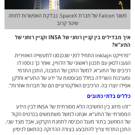
משגר Falcon של חברת SpaceX. נבדקת האפשרות לחוזה
שיגור קרוב
איך
מבדילים בין קניין רוחני של INSA וקניין רוחני של
התע"א?
"פרוייקט Inklajn התחיל לפני שנכנסנו לתעשייה האווירית.
הגענו לכאן עם תכנון ראשוני של הלוויין, ואחר כך נוספו לו
רכיבים של התע"א. למשל התכן של המבנה, התכן התרמי
ומערכות השרידה בחלל מבוססות על ידע של התע"א וחלקן
אפילו יוצרו בה. הרכיבים האלקטרוניים הם של חברות אחרות".
כללים בלתי כתובים
"זהו מיזוג בין החשיבה הלא מסורתית של INSA לבין הידע
המסורתי של התע"א. אנחנו למשל משתמשים בכרטיס הקול
של המחשב בתור מעגל הכניסה לתחנת הקרקע, אבל מצד שני,
התכן התרמי צריך להתבצע בצורה ההדוקה בהתאם לניסיון