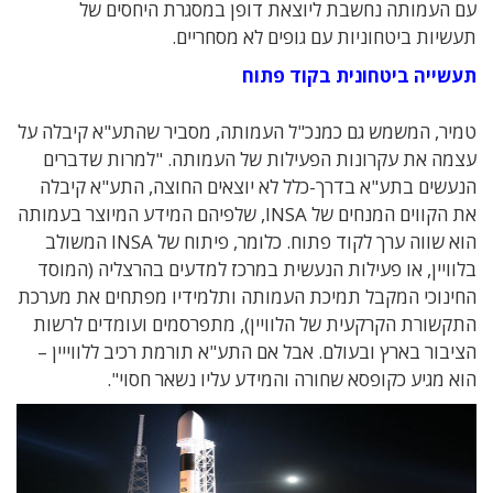
עם העמותה נחשבת ליוצאת דופן במסגרת היחסים של
תעשיות ביטחוניות עם גופים לא מסחריים.
תעשייה ביטחונית בקוד פתוח
טמיר, המשמש גם כמנכ"ל העמותה, מסביר שהתע"א קיבלה על
עצמה את עקרונות הפעילות של העמותה. "למרות שדברים
הנעשים בתע"א בדרך-כלל לא יוצאים החוצה, התע"א קיבלה
את הקווים המנחים של INSA, שלפיהם המידע המיוצר בעמותה
הוא שווה ערך לקוד פתוח. כלומר, פיתוח של INSA המשולב
בלוויין, או פעילות הנעשית במרכז למדעים בהרצליה (המוסד
החינוכי המקבל תמיכת העמותה ותלמידיו מפתחים את מערכת
התקשורת הקרקעית של הלוויין), מתפרסמים ועומדים לרשות
הציבור בארץ ובעולם. אבל אם התע"א תורמת רכיב ללווייין –
הוא מגיע כקופסא שחורה והמידע עליו נשאר חסוי".