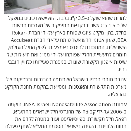
למרות שהוא שוקל כ-3.5 ק"ג בלבד, הוא יישא רכיבים במשקל
של כ-1.5 ק"ג אשר יבדקו את התיפקוד של מערכות חדשות
בחלל, בהן: מקלט GPS שפותח בארץ על-ידי חברת Rokar-
BEA, שעון אטומי חדש אשר פותח על-ידי חברת Accubeat
הישראלית, המתכננת להיכנס באמצעותו לשוק החלל העולמי,
חומרים לתעשיית החלל שפותחו על-ידי ממ"ג ואת היעילות של
שיטות איפנון תקשורת שונות, במסגרת פעילותו כלוויין חובבי
רדיו.
אגודת חובבי הרדיו בישראל השתתפה בהגדרות ובבדיקות של
מערכות התקשורת והאנטנות, ומסייעת בהקמת תחנת הקרקע
בהרצליה.
עמותת INSA-Israeli Nanosatellite Association, הוקמה
ב-2006 על-ידי קבוצה של מהנדסי חלל ישראלים מהתע"א,
רפאל, חלל תקשורת, ספייסיאליסט ועוד במטרה לקדם את
תחום הלוויינות הזעירה בישראל. הסכמת התע"א לשתף פעולה