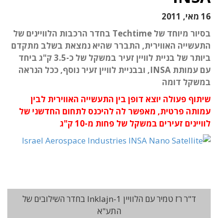
16 מאי, 2011
בסיור מיוחד של Techtime בחדר הרכבות הלוויינים של
התעשייה האווירית, התברר שהיא נמצאת בשלב מתקדם
ביותר של בניית לוויין זעיר במשקל של כ-3.5 ק"ג ביחד
עם עמותת INSA, ובבניית לוויין זעיר נוסף, ככל הנראה
במשקל דומה
שיתוף פעולה יוצא דופן בין התעשייה האווירית לבין
עמותה פרטית, מאפשר לה להיכנס לתחום החדשני של
לוויינים זעירים במשקל של פחות מ-10 ק"ג
ד"ר רז טמיר עם הלוויין Inklajn-1 בחדר השילובים של
התע"א