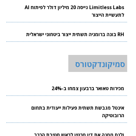
Limitless Labs גייסה 20 מיליון דולר לפיתוח AI
לתעשיית הייצור
RH בונה ברומניה תשתית ייצור ביטחוני ישראלית
סמיקונדקטורס
מכירות טאואר ברבעון צמחו ב-24%
אינטל מגבשת תשתית פעילות ייעודית בתחום
הרובוטיקה
ולנס ממנה את דין מרטין לראש חטיבת הרכב