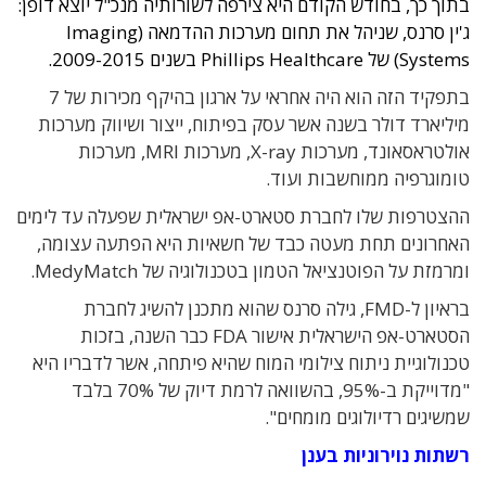
בתוך כך, בחודש הקודם היא צירפה לשורותיה מנכ"ל יוצא דופן:
ג'ין סרנס, שניהל את תחום מערכות ההדמאה (Imaging
Systems) של Phillips Healthcare בשנים 2009-2015.
בתפקיד הזה הוא היה אחראי על ארגון בהיקף מכירות של 7
מיליארד דולר בשנה אשר עסק בפיתוח, ייצור ושיווק מערכות
אולטראסאונד, מערכות X-ray, מערכות MRI, מערכות
טומוגרפיה ממוחשבות ועוד.
ההצטרפות שלו לחברת סטארט-אפ ישראלית שפעלה עד לימים
האחרונים תחת מעטה כבד של חשאיות היא הפתעה עצומה,
ומרמזת על הפוטנציאל הטמון בטכנולוגיה של MedyMatch.
בראיון ל-FMD, גילה סרנס שהוא מתכנן להשיג לחברת
הסטארט-אפ הישראלית אישור FDA כבר השנה, בזכות
טכנולוגיית ניתוח צילומי המוח שהיא פיתחה, אשר לדבריו היא
"מדוייקת ב-95%, בהשוואה לרמת דיוק של 70% בלבד
שמשיגים רדיולוגים מומחים".
רשתות נוירוניות בענן