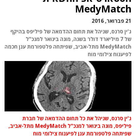
MedyMatch
21 פברואר, 2016
ג'ין סרנס, שניהל את תחום ההדמאה של פיליפס בהיקף
של 7 מיליארד דולר בשנה, מונה בינואר למנכ"ל
MedyMatch מתל-אביב, שפיתחה פלטפורמת ענן חכמה
לפיענוח צילומי מוח
ג'ין סרנס, שניהל את כל תחום ההדמאה של חברת
פיליפס, מונה בינואר למנכ"ל MedyMatch מתל-אביב,
שפיתחה פלטפורמת ענן לפיענוח צילומי מוח