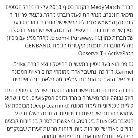
חברת MedyMatch הוקמה בסוף 2013 על-ידי מנהל הכספים
מיכאל רוזנברג, מנהל התיפעול רוברט מהלר, נתנאל פרי וד"ר
קובי כהן המשמש כטכנולוג הראשי של החברה. רוזנברג בעל
נסיון של שנים רבות בתעשיית התוכנה, ושימש מנהל הכספים
של חברות כמו Pursway, TCI ו-Elcom. מהלר מגיע עם ניסיון
ניהולי מחברות תוכנות תקשורת דוגמת GENBAND,
ActivePath ו-ObserveIT.
גם פרי הוא בעל ניסיון בתעשיית ההייטק ויוצא חברת Erika
Carmel. ד"ר כהן נחשב לאחד ממומחי תחום ראיית המכונה
בישראל. הוא בוגר החברות אפלייד מטירילאס, נובה ואינדיגו.
החברה פיתחה תוכנה אשר מזהה תופעות של ארוע מוחי ברמת
דיוק גבוהה יותר מאשר רוב הרדיולוגים המקצועיים, מכיוון שהיא
כוללת טכנולוגיות לימוד מכונה (Deep Learnind) מבוססת על
שימוש בתכנות של רשתות נוירוניות. התוכנה משלבת ידע
הניצבר באמצעות ביג דטה, ומאפשרות לסרוק במהירות קבצים
גדולים מאוד של סריקות מוח, ולזהות חריגות זעירות שבמקרים
רבים לא ניתן לראות אותן גם בעין של מומחה.