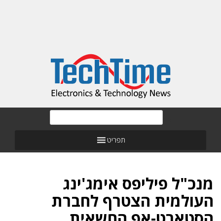
תפריט
מנכ"ל פיליפס אימג'ינג
העולמית הצטרף לחברת
הסטארט-אפ החשאית