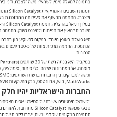
בתמונה למעלה מימין לשמאל: משה זלצברג ודני בירן
חממת השב
זלצברג. החממה תחשוף את פעילותה המתוכננת ב
במלון 
השבבים להאיץ את הפיתוח ולהיכנס לשוק. החממה החלה לפעו
היא פועלת באופן מיוחד: במקום להשקיע הון בחברות
הנתמכת. החממה 
הנכונות.
MathWorks, בוש, אדוונטסט, בנק ההשקעות SVB ועוד.
החברות הישראליות יהיו חלק
טבעי שכאשר con Catalyst
התמיכה המקומית של דני ומשה, יעזרו ליזמים של ח