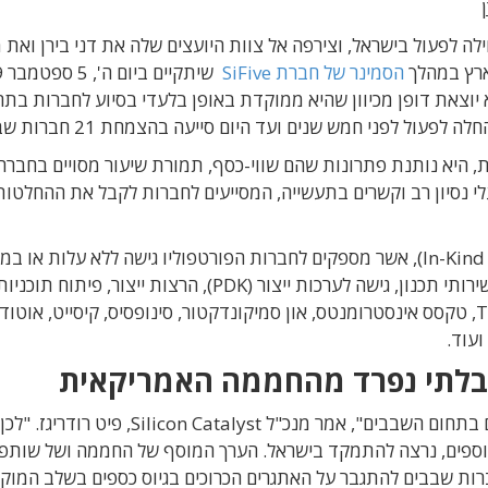
בים האמריקאית Silicon Catalyst מתחילה לפעול בישראל, וצירפה אל צוות היועצים שלה את דני בירן ו
ארץ במהלך
הסמינר של חברת SiFive
דניאל בהרצליה. חממת Silicon Catalyst היא יוצאת דופן מכיוון שהיא ממוקדת באופן בלעדי בסיוע לחברות ב
ל לפני חמש שנים ועד היום סייעה בהצמחת 21 חברות שבבים.
, היא נותנת פתרונות שהם שווי-כסף, תמורת שיעור מסויים בחברה
מרכזת צוות של כ-100 יועצים בעלי נסיון רב וקשרים בתעשייה, המסייעים לחברות לקבל את ההחלטו
במקביל, היא בנתה רשת של 30 שותפים (In-Kind Partners), אשר מספקים לחברות הפורטפוליו גישה ללא עלות או 
מופחת, אל הפתרונות שלהם: כלי פיתוח, סימולציה, שירותי תכנון, גישה לערכות ייצור (PDK), הרצות יי
וגישה למבדקים. בין החברות ברשת השותפים: TSMC, טקסס אינסטרומנטס, און סמיקונדקטור, סינופסיס, קיסייט, אוט
 בלתי נפרד מהחממה האמריקאית
"לישראל היסטוריה עשירה של סטארט-אפים מצליחים בתחום השבבים", אמר מנכ"ל Silicon Catalyst, פיט ר
Sili מתרחבת לאזורים נוספים, נרצה להתמקד בישראל. הערך המוסף של החממה ושל שות
ברות שבבים להתגבר על האתגרים הכרוכים בגיוס כספים בשלב המוק