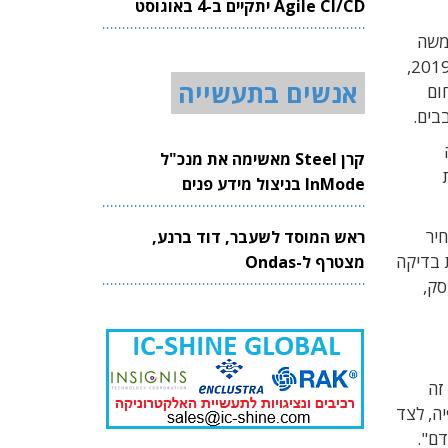
Agile CI/CD יתקיים ב-4 באוגוסט
2026
את משה
שיתקיים ביום ה', 5 ספטמבר 2019,
אנשים בתעשייה
תחום
קרן Steel מאשימה את מנכ"ל
ת
InMode בניצול מידע פנים
במחיר
ראש המוסד לשעבר, דוד ברנע,
צור, פיתוח תוכניות בדיקה
מצטרף ל-Ondas
ודסק,
ודריגז. "לכן זה
פיה, לצד
דם".