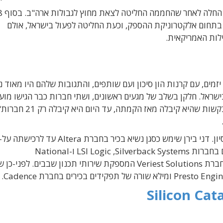
משה זלצברג סי
תחום אלקטרוניקת ההספק, וכעת החליטה לפעול בישראל, אולם
לות האמריקאית.
יזמים, עם קרנות הון סיכון ועם שותפים, והתגובות שלהם היו מאוד 
שראל. חלקן בשלב של מגעים ראשונים, ושתי חברות כבר הגישו מוע
צריך לזכור שהקרן לא מקבלת כל חברה. מתוך 300 בקשות שהיא קיבל
דני בירן ומשה זלצברג מביאים איתם עשרות שנות נסיון. דני בירן שימש כסגן נשיא בכיר בחברת Altera ע
אינטל בשנת 2016. לפני-כן שימש בתפקידים בכירים בחברות LSI Logic ,Silverback Systems ו-National
Semiconductor. משה זלצברג משמש כיום מנכ"ל חברת Veriest Solutions המספקת שירותי תכנון שבבים. לפ
Silicon Cat