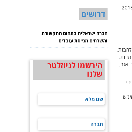
פר ל-Techtime שהפעילות בישראל החלה לאחר שהחממה החליטה לצאת מחוץ לגבולות ארה"ב. בסוף 2018
דרושים
חברה ישראלית בתחום התקשורת
והשרתים מגייסת עובדים
נלהבות.
מדות.
הירשמו לניוזלטר
ה מאז הקמתה, עד היום היא קיבלה רק 21 חברות". אגב,
שלנו
ד לרכישתה על-ידי
ני-כן שימש