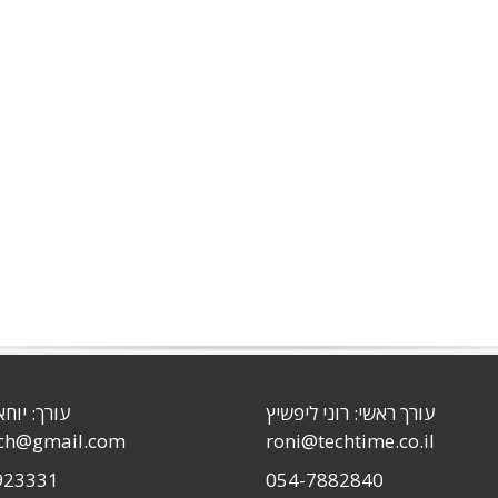
עורך ראשי: רוני ליפשיץ
עורך: יוחא
sch@gmail.com
roni@techtime.co.il
923331
054-7882840