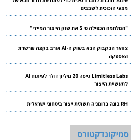
אינטל חוברת לחברה סינית כדי לפתח את הדור הבא של
מצעי הזכוכית לשבבים
"המלחמה הכפילה פי 5 את שוק הייצור המיידי"
צוואר הבקבוק הבא בשוק ה-AI אורב בקצה שרשרת
האספקה
Limitless Labs גייסה 20 מיליון דולר לפיתוח AI
לתעשיית הייצור
RH בונה ברומניה תשתית ייצור ביטחוני ישראלית
סמיקונדקטורס