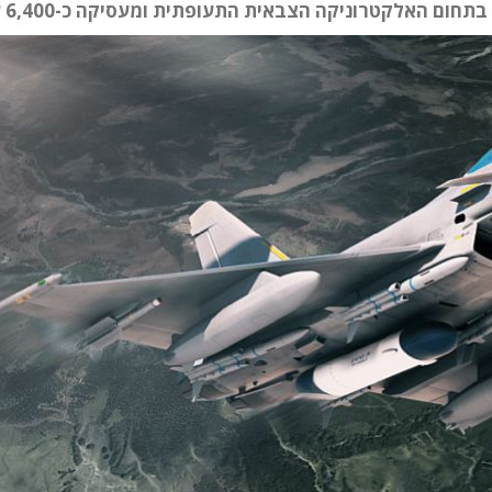
 האלקטרוניקה הצבאית התעופתית ומעסיקה כ-6,400 עובדים