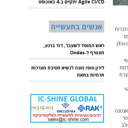
Agile CI/CD יתקיים ב-4 באוגוסט
2026
אנשים בתעשייה
ציום חברות
פאל ביחד עם
מטעד Kalaetron Attack של הנסולדט, על-מנת שביחד הם יספקו מטעד מוכח ומלא ללוחמה אלקטרונית (Escort Jammer),
ראש המוסד לשעבר, דוד ברנע,
מצטרף ל-Ondas
טוסי
רמת
לירון טופז מונה לנשיא חטיבת מערכות
 מיוצרת
תרמיות בתאת
י
ת אנטנה
מספר
שולב