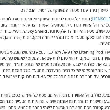
ר טייפון ביחד עם המטעד המשותף של רפאל והנסולדט
HENSOL
) חתמו על הסכם לפיתוח משותף ואספקת מטעד לוחמה
אלקטרונית עבור מטוס הקרב Eurofighter Typhoon של חיל האוויר הגרמני (לופטוופה), אשר מיוצר על-ידי קונסור
הכולל את איירבאס, BAE ולאונרדו. במסגרת הפרוייקט, ישולב מטעד הלוחמה האלקטרונית Sky Shield של ר
צעית.
המטעד החדש יתבסס על אמצעי ההתחברות של מטעד Litening Pod של רפאל, אשר כבר נמצא בשימוש מבצעי במ
אוויר הגרמני, בעקבות החלטתו להתאים את המטוס לשימוש כפלטפו
תקיפה אלקטרונית. לאחרונה הוכיחה מערכת Kalaetron את יכולתה לשבש את פעילות המכ"ם של מערכות נ"מ. היא
ילוב קומפקטי של כל רכיבי המערכת. המטעד כולל תוכנת בינה
רים, על-סמך בסיס נתונים הכולל מידע אודות טכניקות שיבוש וזיהו
בשימוש מבצעי, כולל בחיל האוויר הגרמני. היא מבוססת על שימוש בטכנולוגיי
אלקטרונית ((Active Electronically Scanned Array) ומייצרת בו-זמנית גם אותות שיבוש וגם אותות הטעייה כנגד 
מקביל, בטווח התדרים 1GHz-18Ghz. הארכיטקטורה הפתוחה שלה מאפשרת לשתי החברות להציע פתרון מ