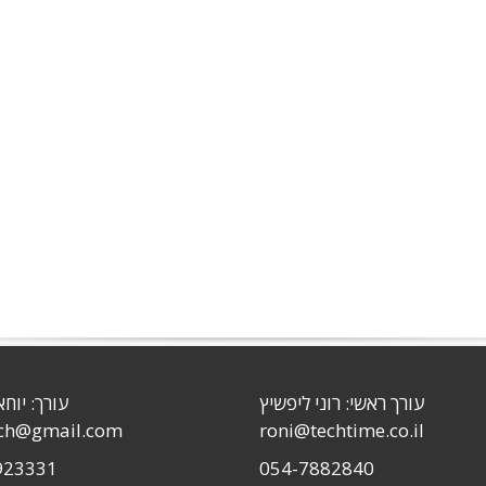
עורך ראשי: רוני ליפשיץ
עורך: יוחא
sch@gmail.com
roni@techtime.co.il
923331
054-7882840