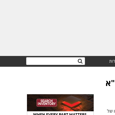
דות
"א
 של