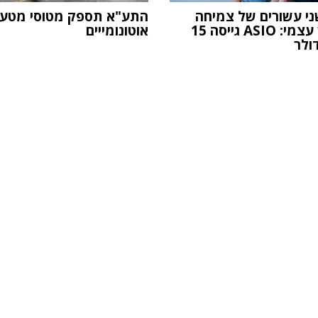
ני עשורים של צמיחה
התע"א תספק מטוסי מטען
במימון עצמי: ASIO גייסה 15
אוטונומייים
דולר