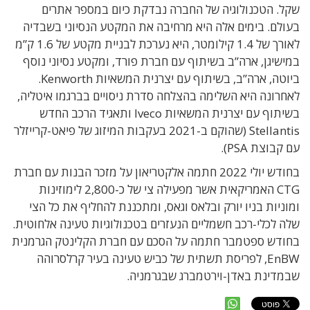
שקל. הטכנולוגיה של החברה נבדקת כיום במספר אתרים
בעולם. בימים אלה היא מרחיבה את המקטע הנסיוני בשבדיה
לאורך של 1.4 קילומטר, היא נערכת לבניית מקטע של 1.6 ק”מ
במישיגן, ארה”ב בשיתוף עם חברת פורד, ומקטע נסיוני נוסף
ביוטה, ארה”ב, בשיתוף עם יצרנית המשאיות Kenworth.
לאחרונה היא השלימה בהצלחה סדרת ניסויים בברגמו איטליה,
בשיתוף עם יצרנית המשאיות Iveco ותאגיד הרכב החדש
Stellantis (שהוקם ב-2021 בעקבות המיזוג של פיאט-קרייזלר
עם קבוצת PSA).
בחודש יולי 2022 חתמה אלקטריאון על מזכר הבנות עם חברת
CTG האמריקאית אשר מפעילה צי של כ-2,800 לימוזינות
ומוניות בניו יורק ובלאס וגאס, ומתכננת להחליף את כל הצי
שלה לכלי-רכב חשמליים הנעזרים בטכנולוגיות טעינה אלחוטית.
בחודש ספטמבר חתמה על הסכם עם חברת הקלינטק הגרמנית
EnBW, לפריסת תשתית של כביש טעינה בעיר קרלסרוהה
שבמדינת באדן-וירטמברג שבגרמניה.