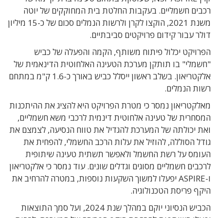
רכבים חשמליים. בעקבות החלטת בית המחוקקים של יוטה
משנת 2021, הוקצו לקרן ולרשות הנמלים סכום של כ-15 מיליון
דולר עבור קידום פרויקטים סביבתיים.
הפרויקט יכלול פיתוח משותף, הקמה והפעלה של כביש
"חשמלי" בו תותקן מערכת הטעינה האלחוטית הדינאמית של
אלקטריאון. בשלב ראשון ייסלל כביש באורך כ-1.6 ק"מ במתחם
רשות הנמלים.
מאלקטריאון נמסר כי מטרת הפרויקט היא להציג את ההיתכנות
המסחרית של טעינה אלחוטית דינמית לרכבי משא חשמליים,
ואת יכולתה של המערכת להגדיל את טווח הנסיעה, לצמצם את
גודל הסוללה, להוזיל את עלות הרכב החשמלי, להפחית את
העומס על רשת החשמל ולאפשר תשתית טעינה שיתופית
לרכבים חשמליים מסוגים וגדלים שונים. עוד נמסר כי אלקטריאון
ו-ASPIRE יפעלו למשוך השקעות נוספות, במטרה להרחיב את
היקף פריסת הטכנולוגיה.
הכביש הנסיוני יוקם במהלך שנת 2024, ועל סמך התוצאות