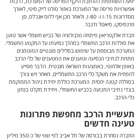
יפעלו השותפות להרחבת היקף הפריסה של המערכת, לרבות
אפשרויות פריסה של המערכת באזור סולט לייק סיטי, לאורך
מסדרונות 15-I ו- 80-I, ולאחר מכן אף ללוס אנג'לס, סן
פרנסיסקו, סיאטל ודנבר.
חברת אלקטריאון פיתחה טכנולוגיה של כביש חשמלי אשר טוען
את סוללות הרכב החשמלי במהלך נסיעתו על המקטע החשמלי.
המערכת מבוססת על שימוש בסלילים מגנטיים המוטמנים
מתחת לנתיבי הנסיעה וטוענים את המטענים של כלי הרכב
באופן אלחוטי, באמצעות השראה מגנטית. הדבר מסייע
להפחית את משקל כלי הרכב החשמליים, מאחר ויש צורך
בסוללה קטנה יחסית. המערכת כוללת יחידת ניהול הממוקמת
בצדי נתיבי התנועה בכביש החשמלי, ויחידת מקלט בגחון
כלי-הרכב.
תעשיית הרכב מחפשת פתרונות
טעינה חדשים
החברה נסחרת בבורסה של תל אביב לפי שווי של כ-350 מיליון