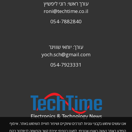
עורך ראשי: רוני ליפשיץ
roni@techtime.co.il
054-7882840
עורך: יוחאי שוויגר
yoch.sch@gmail.com
054-7923331
אנו עושים שימוש בקבצי עוגיות לצרכים שיווקיים ושיפור חוויית השימוש באתר. איסוף
המידע באתר נעשה באופן אנונימי, למעט בטפסי יצירת קשר והרשמה לניוזלטר בהם