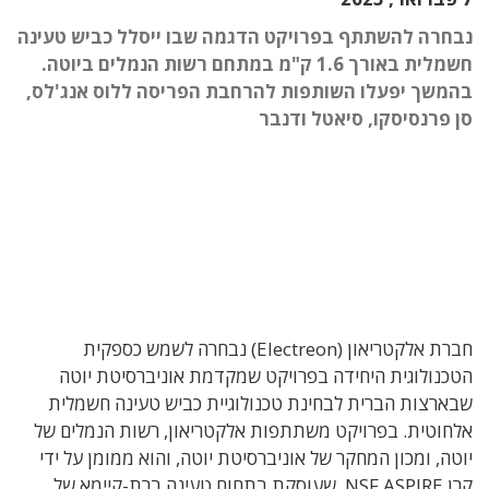
נבחרה להשתתף בפרויקט הדגמה שבו ייסלל כביש טעינה
חשמלית באורך 1.6 ק"מ במתחם רשות הנמלים ביוטה.
בהמשך יפעלו השותפות להרחבת הפריסה ללוס אנג'לס,
סן פרנסיסקו, סיאטל ודנבר
חברת אלקטריאון (Electreon) נבחרה לשמש כספקית
הטכנולוגית היחידה בפרויקט שמקדמת אוניברסיטת יוטה
שבארצות הברית לבחינת טכנולוגיית כביש טעינה חשמלית
אלחוטית.
בפרויקט משתתפות אלקטריאון, רשות הנמלים של
יוטה, ומכון המחקר של אוניברסיטת יוטה, והוא ממומן על ידי
קרן NSF ASPIRE, שעוסקת בתחום טעינה ברת-קיימא של