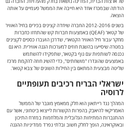
של ארצות הברית, המדינה נושאת בחלק מהעלויות. החברה גם
הודתה שבמכרז אחד היא חייבה את הממשל פעמיים על אותה
הוצאה.
בשנים 2012-2016 החברה שיחדה קצינים בכירים בחיל האוויר
של קטאר (QEAF) באמצעות חברות קש שהתחזו כחברות
מחקר עבור חיל האוויר הקטארי, שדרכן הועברו כספים לקצינים
במטרה שיסייעו בהשגת חוזים למערכות הגנה אווירית. היא גם
נכנסה לשותפות עם גוף בקטאר, שתפקידו להשתמש
באמצעים שהוגדרו "מושחתים", כדי להשיג חוזה להקמת מרכז
שליטה מבצעית המתאם בין החילות השונים של צבא קטאר.
ישראלי הבריח רכיבים תעופתיים
לרוסיה
המהלך נגד רייתאון הוא חלק ממאמץ מוגבר של הממשל
האמריקאי להיאבק בהפרות הקשורות לייצוא ביטחוני, אשר עם
ההתגברות המתיחות הגלובלית והמלחמות במזרח התיכון
ובאוקראינה, הופך לחלק חשוב ובלתי נפרד ממדיניות ההגנה