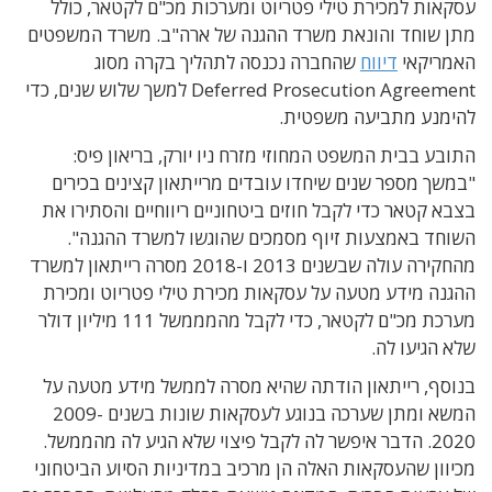
עסקאות למכירת טילי פטריוט ומערכות מכ"ם לקטאר, כולל
מתן שוחד והונאת משרד ההגנה של ארה"ב. משרד המשפטים
האמריקאי
דיווח
שהחברה נכנסה לתהליך בקרה מסוג
Deferred Prosecution Agreement למשך שלוש שנים, כדי
להימנע מתביעה משפטית.
התובע בבית המשפט המחוזי מזרח ניו יורק, בריאון פיס:
"במשך מספר שנים שיחדו עובדים מרייתאון קצינים בכירים
בצבא קטאר כדי לקבל חוזים ביטחוניים ריווחיים והסתירו את
השוחד באמצעות זיוף מסמכים שהוגשו למשרד ההגנה".
מהחקירה עולה שבשנים 2013 ו-2018 מסרה רייתאון למשרד
ההגנה מידע מטעה על עסקאות מכירת טילי פטריוט ומכירת
מערכת מכ"ם לקטאר, כדי לקבל מהמממשל 111 מיליון דולר
שלא הגיעו לה.
בנוסף, רייתאון הודתה שהיא מסרה לממשל מידע מטעה על
המשא ומתן שערכה בנוגע לעסקאות שונות בשנים 2009-
2020. הדבר איפשר לה לקבל פיצוי שלא הגיע לה מהממשל.
מכיוון שהעסקאות האלה הן מרכיב במדיניות הסיוע הביטחוני