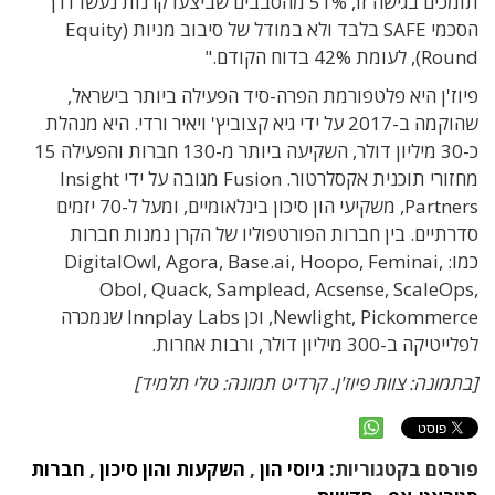
תומכים בגישה זו, 51% מהסבבים שביצעו קרנות נעשו דרך
הסכמי SAFE בלבד ולא במודל של סיבוב מניות (Equity
Round), לעומת 42% בדוח הקודם."
פיוז'ן היא פלטפורמת הפרה-סיד הפעילה ביותר בישראל,
שהוקמה ב-2017 על ידי גיא קצוביץ' ויאיר ורדי. היא מנהלת
כ-30 מיליון דולר, השקיעה ביותר מ-130 חברות והפעילה 15
מחזורי תוכנית אקסלרטור. Fusion מגובה על ידי Insight
Partners, משקיעי הון סיכון בינלאומיים, ומעל ל-70 יזמים
סדרתיים. בין חברות הפורטפוליו של הקרן נמנות חברות
כמו: DigitalOwl, Agora, Base.ai, Hoopo, Feminai,
Obol, Quack, Samplead, Acsense, ScaleOps,
Newlight, Pickommerce, וכן Innplay Labs שנמכרה
לפלייטיקה ב-300 מיליון דולר, ורבות אחרות.
[בתמונה: צוות פיוז'ן. קרדיט תמונה: טלי תלמיד]
פורסם בקטגוריות:
גיוסי הון
,
השקעות והון סיכון
,
חברות