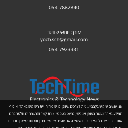
054-7882840
עורך: יוחאי שוויגר
yoch.sch@gmail.com
054-7923331
אנו עושים שימוש בקבצי עוגיות לצרכים שיווקיים ושיפור חוויית השימוש באתר. איסוף
המידע באתר נעשה באופן אנונימי, למעט בטפסי יצירת קשר והרשמה לניוזלטר בהם
אתם מתבקשים למלא פרטים אישיים. אנו עושים שימוש במגוון תוכנות לאיסוף וניתוח
אנליטי של הנתונים באופן אנונימי לרבות: גוגל אנליטיקס, פייסבוק פיקסל ועוד.