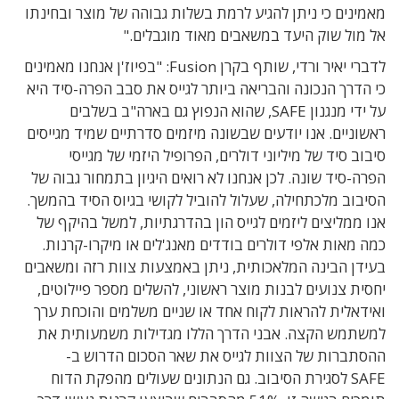
מאמינים כי ניתן להגיע לרמת בשלות גבוהה של מוצר ובחינתו
אל מול שוק היעד במשאבים מאוד מוגבלים."
לדברי יאיר ורדי, שותף בקרן Fusion: "בפיוז'ן אנחנו מאמינים
כי הדרך הנכונה והבריאה ביותר לגייס את סבב הפרה-סיד היא
על ידי מנגנון SAFE, שהוא הנפוץ גם בארה"ב בשלבים
ראשוניים. אנו יודעים שבשונה מיזמים סדרתיים שמיד מגייסים
סיבוב סיד של מיליוני דולרים, הפרופיל היזמי של מגייסי
הפרה-סיד שונה. לכן אנחנו לא רואים היגיון בתמחור גבוה של
הסיבוב מלכתחילה, שעלול להוביל לקושי בגיוס הסיד בהמשך.
אנו ממליצים ליזמים לגייס הון בהדרגתיות, למשל בהיקף של
כמה מאות אלפי דולרים בודדים מאנג'לים או מיקרו-קרנות.
בעידן הבינה המלאכותית, ניתן באמצעות צוות רזה ומשאבים
יחסית צנועים לבנות מוצר ראשוני, להשלים מספר פיילוטים,
ואידאלית להראות לקוח אחד או שניים משלמים והוכחת ערך
למשתמש הקצה. אבני הדרך הללו מגדילות משמעותית את
ההסתברות של הצוות לגייס את שאר הסכום הדרוש ב-
SAFE לסגירת הסיבוב. גם הנתונים שעולים מהפקת הדוח