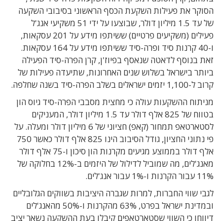
הסוקר את פעילות השקעת הכסף הראשוני בסיבובי השקעה
של עד 1.5 מיליון דולר, שבוצעו על ידי 51 משקיעי אנג'ל
פעילים (משקיעים פרטיים) ששיתפו מידע על 201 עסקאות,
ו-40 קרנות סיד ופרה-סיד ששיתפו מידע על 164 עסקאות.
זאת בנוסף לדאטה שנאסף בפיוז'ן, קרן הפרה-סיד הפעילה
ביותר בישראל בשלוש שנים האחרונות, שתיעדה פעילות של
קרוב ל-1,100 יזמים ישראלים בשלב הפרה-סיד בשנה שחלפה.
מניתוח ההשקעות עולה כי מחצית מסבבי הפרה-סיד גיוס הון
בטווח של 825 אלף דולר עד 1.5 מיליון דולר, המעניקים
לסטארטאפ תמחור (קאפ) חציוני של 6 מיליון דולר ומעלה. על
פי נתוני החציון, גודל הסיבוב הינו 825 אלף דולר כאשר 750
אלף דולר בממוצע מגיעים מקרנות הון סיכון ו-75 אלף דולר
מאנג'לים, מה שמוביל לדילול של היזמים ב-12% בחלוקה של
11% עבור הקרנות ו-1% עבור אנג'לים.
לגבי שווי החברות, למרות שגברה היציבות בשווקים הגלובליים
ובמדינת ישראל בפרט, 63% מהקרנות ו-50% מהאנג'לים
דיווחו כי השווי שסטארטאפים קיבלו בעת ההשקעה נשאר יציב