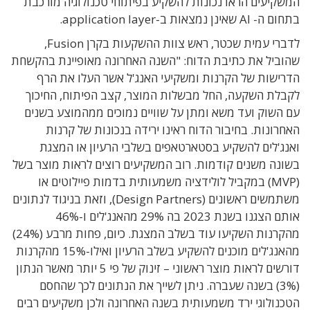
המשקיעים הראו נכונות להשקיע בפיתוחי טכנולוגיה מורכבת
בתחום ה- AI שאינן נמצאות ב-application layer.
לדברי עמית שכטר, ראש צוות ההשקעות בקרן Fusion,
שהוביל את כתיבת הדוח: "השנה האחרונה מאופיינת בהקשחת
הדרישות של הקרנות ומשקיעי האנג'ל אשר העלו את הרף
לקבלת השקעה, החל מבשלות המוצר, קצב הפיתוח, החיכוך
עם השוק ועד משא ומתן על שוויים נמוכים ממהמוצע בשנים
האחרונות. בחיבור הדוח ראינו ירידה בנכונות של קרנות
ואנג'לים להשקיע בסטארטאפים בשלבי הרעיון או המצגת
בשונה משנים קודמות. רוב המשקיעים רוצים לראות מוצר בשל
(MVP) במקביל לולידציה משמעותית בדמות פיילוטים או
משתמשים ראשונים (Design Partners), וזאת בניגוד לנתונים
אותם הצגנו בשנת 2023 בה 29% מהאנג'לים ו-46%
מהקרנות השקיעו עוד בשלב המצגת. כיום, פחות מרבע (24%)
מהאנג'לים מוכנים להשקיע בשלב הרעיון ואילו-15% מהקרנות
דורשים לראות מוצר ראשוני – זינוק של פי 5 יותר מאשר הנתון
(3%) בשנה שעברה. ניתן לשייך את הנתונים לכך שהחסם
הטכנולוגי ירד משמעותית בשנה האחרונה ולכן משקיעים רבים