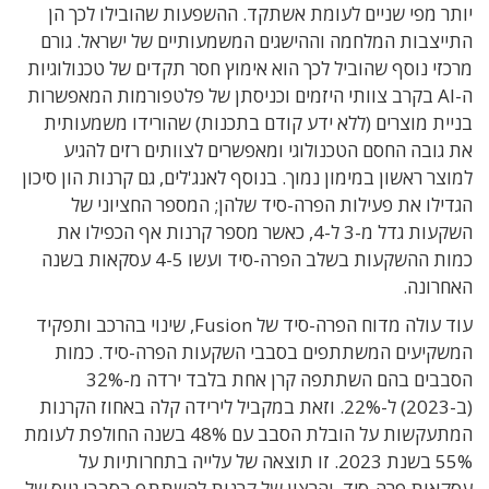
יותר מפי שניים לעומת אשתקד. ההשפעות שהובילו לכך הן
התייצבות המלחמה וההישגים המשמעותיים של ישראל. גורם
מרכזי נוסף שהוביל לכך הוא אימוץ חסר תקדים של טכנולוגיות
ה-AI בקרב צוותי היזמים וכניסתן של פלטפורמות המאפשרות
בניית מוצרים (ללא ידע קודם בתכנות) שהורידו משמעותית
את גובה החסם הטכנולוגי ומאפשרים לצוותים רזים להגיע
למוצר ראשון במימון נמוך. בנוסף לאנג'לים, גם קרנות הון סיכון
הגדילו את פעילות הפרה-סיד שלהן; המספר החציוני של
השקעות גדל מ-3 ל-4, כאשר מספר קרנות אף הכפילו את
כמות ההשקעות בשלב הפרה-סיד ועשו 4-5 עסקאות בשנה
האחרונה.
עוד עולה מדוח הפרה-סיד של Fusion, שינוי בהרכב ותפקיד
המשקיעים המשתתפים בסבבי השקעות הפרה-סיד. כמות
הסבבים בהם השתתפה קרן אחת בלבד ירדה מ-32%
(ב-2023) ל-22%. וזאת במקביל לירידה קלה באחוז הקרנות
המתעקשות על הובלת הסבב עם 48% בשנה החולפת לעומת
55% בשנת 2023. זו תוצאה של עלייה בתחרותיות על
עסקאות פרה-סיד, והרצון של קרנות להשתתף בסבבי גיוס של