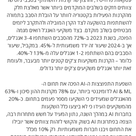
צוותים חזקים בשלבים המוקדמים ביותר אשר מאלצת חלק
מהקרנות הפעילות בקטגוריה לוותר על הובלת הסבב בתמורה
להשתתפות בהשקעה לצד הקרן המובילה ולהתקרב ליזמים
מבטיחים בשלב מוקדם. בצד משקיעי האנג'ל רואים מגמה
הפוכה, בשנת 2023 ב-72% מהסבבים השתתפו 3-4 אנג'לים,
אך ב-2024 שיעור זה ירד משמעותית ל-45%. במקביל, שיעור
הסבבים בהם השתתפו 1-2 אנג'לים עלה מ-13% ל-40%.
כלומר – הקרנות משקיעות צ'קים קטנים יותר מבעבר, ולעומת
זאת יותר אנג'לים משקיעים צ'קים יותר גדולים.
השפעת התפוצצות ה-AI הפכה את תחום ה-
AI & ML לדומיננטי ביותר, עם 78% מקרנות ההון סיכון ו-63%
מהאנג'לים שמעידים כי השקיעו מספר פעמים בתחום. כ-20%
מהמשקיעים העידו כי לא ביצעו כלל השקעות
בחברות AI במהלך השנה, נתון המעיד על חשש מתחרות רבה,
הצפה בפתרונות AI בשוק והקושי לזהות צוותים אשר יובילו
את התחום ויבנו חברות משמעותיות. רק 10% מכלל