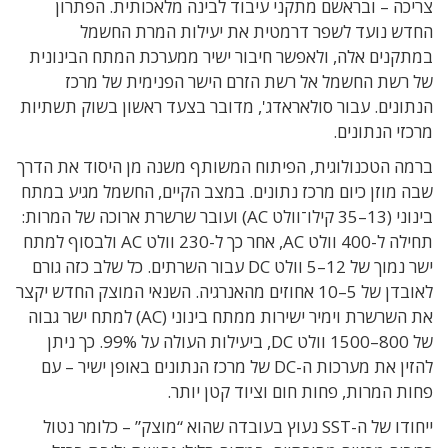
צריכה – ובראשם מתקני עיבוד לבינה מלאכותית. הפתרון
החדש נועד לשפר דרמטית את יעילות המרת החשמל
במתקנים אלה, ולאפשר חיבור ישיר ממערכת המתח הבינונית
של רשת החשמל אל רשת הזרם הישר הפנימית של מרכז
הנתונים. עבור סולאראדג', מדובר בצעד ראשון בשוק תשתיות
מרכזי הנתונים.
ברמה הטכנולוגית, הפיתוח המשותף משנה מן היסוד את הדרך
שבה מוזן כיום מרכז נתונים. במצב הקיים, החשמל מגיע במתח
בינוני (13–35 קילו־וולט AC) ועובר שרשרת ארוכה של המרות:
תחילה ל-400 וולט AC, אחר כך ל-230 וולט AC ולבסוף למתח
ישר נמוך של 12–5 וולט DC עבור השרתים. כל שלב כזה גורם
לאובדן של 5–10 אחוזים מהאנרגיה. השנאי המוצק החדש יקצר
את השרשרת וימיר ישירות ממתח בינוני (AC) למתח ישר גבוה
של 800–1500 וולט DC, ביעילות העולה על 99%. כך ניתן
להזין את מערכות ה-DC של מרכז הנתונים באופן ישיר – עם
פחות המרות, פחות חום וציוד קטן יותר.
ייחודו של ה-SST נעוץ בעובדה שהוא “מוצק” – כלומר נטול