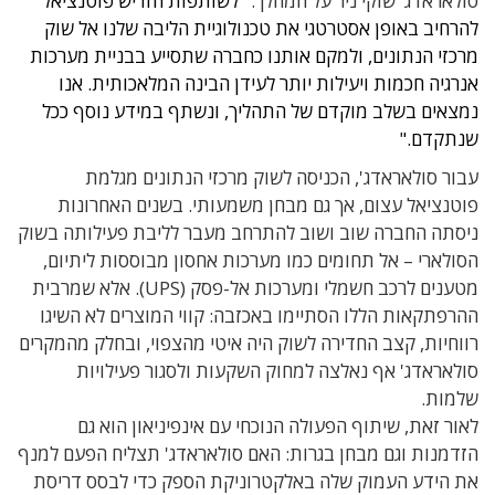
סולאראדג' שוקי ניר על המהלך. "
לשותפות הזו יש פוטנציאל
להרחיב באופן אסטרטגי את טכנולוגיית הליבה שלנו אל שוק
מרכזי הנתונים, ולמקם אותנו כחברה שתסייע בבניית מערכות
אנרגיה חכמות ויעילות יותר לעידן הבינה המלאכותית. אנו
נמצאים בשלב מוקדם של התהליך, ונשתף במידע נוסף ככל
שנתקדם."
עבור סולאראדג', הכניסה לשוק מרכזי הנתונים מגלמת
פוטנציאל עצום, אך גם מבחן משמעותי. בשנים האחרונות
ניסתה החברה שוב ושוב להתרחב מעבר לליבת פעילותה בשוק
הסולארי – אל תחומים כמו מערכות אחסון מבוססות ליתיום,
מטענים לרכב חשמלי ומערכות אל-פסק (UPS). אלא שמרבית
ההרפתקאות הללו הסתיימו באכזבה: קווי המוצרים לא השיגו
רווחיות, קצב החדירה לשוק היה איטי מהצפוי, ובחלק מהמקרים
סולאראדג' אף נאלצה למחוק השקעות ולסגור פעילויות
שלמות.
לאור זאת, שיתוף הפעולה הנוכחי עם אינפיניאון הוא גם
הזדמנות וגם מבחן בגרות: האם סולאראדג' תצליח הפעם למנף
את הידע העמוק שלה באלקטרוניקת הספק כדי לבסס דריסת