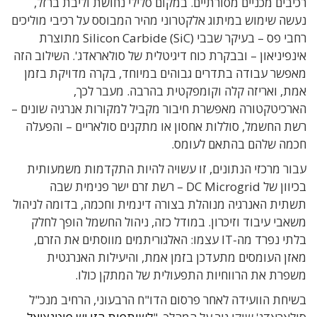
רכיבים מכניים מסורתיים. במקום סלילי נחושת וליבת ברזל,
נעשה שימוש במיתוג אלקטרוני מהיר המבוסס על רכיבי מוליכים
רחבי פס – בעיקר שבבי Silicon Carbide (SiC) מתוצרת
אינפיניאון – ובבקרת כוח דיגיטלית של סולאראדג'. השילוב הזה
מאפשר עבודה בתדרים גבוהים במיוחד, בקרה מדויקת בזמן
אמת, ואריזה קלה וקומפקטית בהרבה. מעבר לכך,
הארכיטקטורה מאפשרת חיבור מקביל למקורות אנרגיה שונים –
רשת החשמל, סוללות אחסון או מתקנים סולאריים – והפעלה
חכמה שלהם בהתאם לעומס.
עבור מרכזי הנתונים, זו עשויה להיות התקדמות משמעותית
בכיוון של DC Microgrid – רשת זרם ישר פנימית שבה
תשתית האנרגיה מנוהלת בצורה דינמית וחכמה, בדומה לניהול
משאבי עיבוד וזיכרון. במודל כזה, ניהול החשמל הופך לחלק
בלתי נפרד מה-IT עצמו: האלגוריתמים מווסתים את הזרם,
מאזן העומסים מתעדכן בזמן אמת, והיעילות האנרגטית
משפרת את הרווחיות התפעולית של המתקן כולו.
בשיחת הוועידה לאחר פרסום הדו"ח הרבעוני, הרחיב מנכ"ל