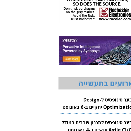
רועים בתעשייה
וובינר סינופסיס ל-Design
Optimization יתקיים ב-6 באוגוסט
20
בינר סינופסיס לתכנון שבבים במודל
Agile CI/CD יתקיים ב-4 באוגוסט