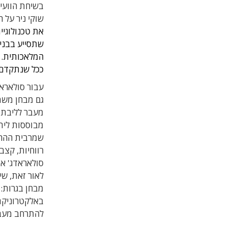
בשיחת הוועיד
שוקי ניר על ה
את טכנולוגיי
שתסייע בבניי
המלאכותית. 
ככל שנתקדם.
עבור סולאראד
גם מבחן משמ
מעבר לליבת פ
שמרבית ההרפת
רווחיות, קצב
סולאראדג' אף
לאור זאת, שי
מבחן בגרות:
באלקטרוניקת 
להתרחב מעבר