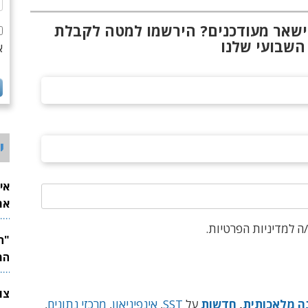
ישאר מעודכנים? הירשמו למטה לקבלת
השבועי שלנו
א
י
אי
את
לש
ה למדיניות הפרטיות.
המ
ה מלאכותית
,
חדשות
על
SST
,
אינפיניאון
,
מרכזי נתונים
,