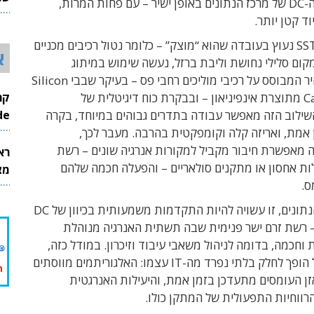
את מערכות ה-DC של מרכז הנתונים באופן ישיר – עם פחות המרות,
26
ד קטן יותר.
ייחודו של ה-SST נעוץ בעובדה שהוא “מוצק” – כלומר נטול רכיבים מכניים
א
קום סלילי נחושת וליבת ברזל, נעשה שימוש במיתוג
אלקטרוני מהיר המבוסס על רכיבי מוליכים רחבי פס – בעיקר שבבי Silicon
Carbide (SiC) מתוצרת אינפיניאון – ובבקרת כוח דיגיטלית של
InMode
שילוב הזה מאפשר עבודה בתדרים גבוהים במיוחד, בקרה
אמת, ואריזה קלה וקומפקטית בהרבה. מעבר לכך,
 מאפשרת חיבור מקביל למקורות אנרגיה שונים – רשת
רא
ות אחסון או מתקנים סולאריים – והפעלה חכמה שלהם
מצט
ס.
עבור מרכזי הנתונים, זו עשויה להיות התקדמות משמעותית בכיוון של DC
Microgr – רשת זרם ישר פנימית שבה תשתית האנרגיה מנוהלת
 וחכמה, בדומה לניהול משאבי עיבוד וזיכרון. במודל כזה,
ניהול החשמל הופך לחלק בלתי נפרד מה-IT עצמו: האלגוריתמים מווסתים
ן העומסים מתעדכן בזמן אמת, והיעילות האנרגטית
ווחיות התפעולית של המתקן כולו.