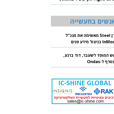
20
נשים בתעשייה
קרן Steel מאשימה את מנכ"ל
 בניצול מידע פנים
ש המוסד לשעבר, דוד ברנע,
רף ל-Ondas