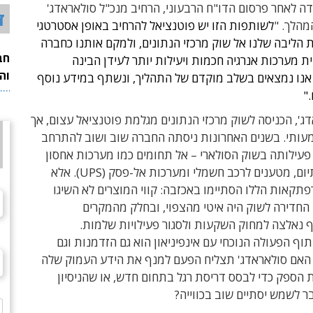
ה לאחר פרסום הדו"ח הרבעוני, הרחיב מנכ"ל סולאראדג'
ד
מהלך. "
לשותפות הזו יש פוטנציאל להרחיב באופן אסטרטגי
ת הליבה שלנו אל שוק מרכזי הנתונים, ולמקם אותנו כחברה
חב
ת מערכות אנרגיה חכמות ויעילות יותר לעידן הבינה
וה
אנו נמצאים בשלב מוקדם של התהליך, ונשתף במידע נוסף
"
ג', הכניסה לשוק מרכזי הנתונים מגלמת פוטנציאל עצום, אך
עותי. בשנים האחרונות ניסתה החברה שוב ושוב להתרחב
עילותה בשוק הסולארי – אל תחומים כמו מערכות אחסון
מבוססות ליתיום, מטענים לרכב חשמלי ומערכות אל-פסק (UPS). אלא
קאות הללו הסתיימו באכזבה: קווי המוצרים לא השיגו
 החדירה לשוק היה איטי מהצפוי, ובחלק מהמקרים
 נאלצה למחוק השקעות ולסגור פעילויות שלמות.
תוף הפעולה הנוכחי עם אינפיניאון הוא גם הזדמנות וגם
 האם סולאראדג' תצליח הפעם למנף את הידע העמוק שלה
הספק כדי לבסס דריסת רגל בתחום חדש, או שהניסיון
 לשמש יסתיים שוב בכווייה?