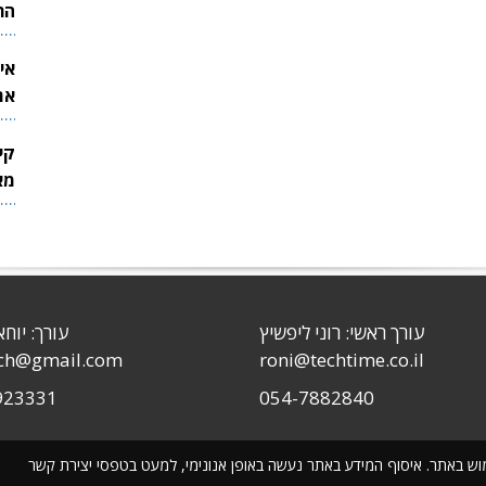
הר
אי
את
לש
קי
מאר
עורך ראשי: רוני ליפשיץ
עורך: יוחא
sch@gmail.com
roni@techtime.co.il
923331
054-7882840
שימוש באתר. איסוף המידע באתר נעשה באופן אנונימי, למעט בטפסי יצירת קשר