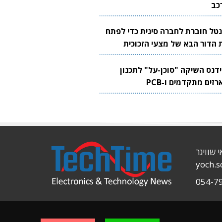
כב
נטל חוברת לחברה סינית כדי לפתח
 הדור הבא של מצעי הזכוכית
בבים
ידנס השיקה "סוכן-על" לתכנון
זים מתקדמים ו-PCB
י שוויגר
yoch.
054-7