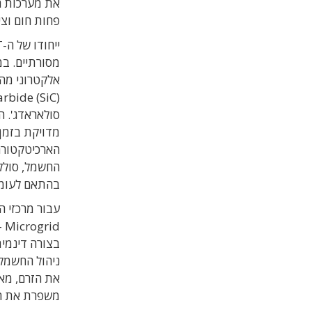
פחות חום וציו
מסורתיים. במ
סולאראדג'. ה
מדויקת בזמן 
הארכיטקטורה
החשמל, סולל
בהתאם לעומ
id
בצורה דינמית
את הזרם, מאז
משפרת את הר