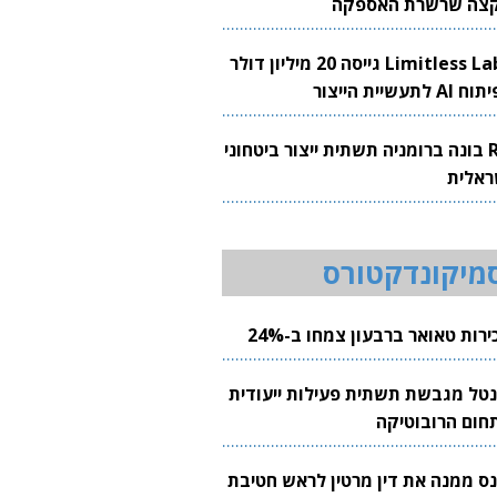
צה שרשרת האספקה
Limitless Labs גייסה 20 מיליון דולר
AI לתעשיית הייצור
RH בונה ברומניה תשתית ייצור ביטחוני
ראלית
מיקונדקטורס
רות טאואר ברבעון צמחו ב-24%
נטל מגבשת תשתית פעילות ייעודית
חום הרובוטיקה
נס ממנה את דין מרטין לראש חטיבת