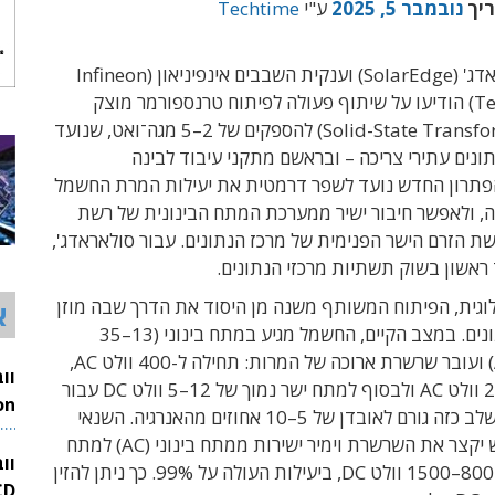
ריך
נובמבר 5, 2025
ע"י
Techtime
חברת סולאראדג' (SolarEdge) וענקית השבבים אינפיניאון (Infineon
Technologies) הודיעו על שיתוף פעולה לפיתוח טרנספורמר מוצק
(Solid-State Transformer – SST) להספקים של 2–5 מגה־ואט, שנועד
נתונים עתירי צריכה – ובראשם מתקני עיבוד לבינה
פתרון החדש נועד לשפר דרמטית את יעילות המרת החשמל
, ולאפשר חיבור ישיר ממערכת המתח הבינונית של רשת
 הזרם הישר הפנימית של מרכז הנתונים. עבור סולאראדג',
ראשון בשוק תשתיות מרכזי הנתונים.
וגית, הפיתוח המשותף משנה מן היסוד את הדרך שבה מוזן
א
כיום מרכז נתונים. במצב הקיים, החשמל מגיע במתח בינוני (13–35
קילו־וולט AC) ועובר שרשרת ארוכה של המרות: תחילה ל-400 וולט AC,
אחר כך ל-230 וולט AC ולבסוף למתח ישר נמוך של 12–5 וולט DC עבור
השרתים. כל שלב כזה גורם לאובדן של 5–10 אחוזים מהאנרגיה. השנאי
26
המוצק החדש יקצר את השרשרת וימיר ישירות ממתח בינוני (AC) למתח
וו
ישר גבוה של 800–1500 וולט DC, ביעילות העולה על 99%. כך ניתן להזין