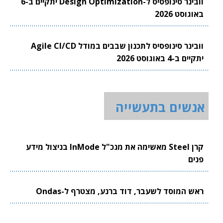
וובינר סינופסיס ל-Design Optimization יתקיים ב-6
באוגוסט 2026
וובינר סינופסיס לתכנון שבבים במודל Agile CI/CD
יתקיים ב-4 באוגוסט 2026
אנשים בתעשייה
קרן Steel מאשימה את מנכ"ל InMode בניצול מידע
פנים
ראש המוסד לשעבר, דוד ברנע, מצטרף ל-Ondas