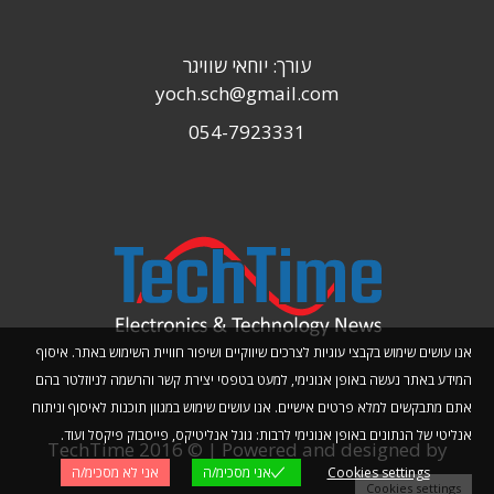
עורך: יוחאי שוויגר
yoch.sch@gmail.com
054-7923331
אנו עושים שימוש בקבצי עוגיות לצרכים שיווקיים ושיפור חוויית השימוש באתר. איסוף
המידע באתר נעשה באופן אנונימי, למעט בטפסי יצירת קשר והרשמה לניוזלטר בהם
אתם מתבקשים למלא פרטים אישיים. אנו עושים שימוש במגוון תוכנות לאיסוף וניתוח
אנליטי של הנתונים באופן אנונימי לרבות: גוגל אנליטיקס, פייסבוק פיקסל ועוד.
TechTime 2016 © | Powered and designed by
Cookies settings
אני מסכימ/ה
אני לא מסכימ/ה
Planwize
Cookies settings