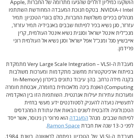
הושקעו כמיליון דולרים שהגיעו מתרומה של החברות Apple,
Intel ו-NVIDIA. בטקס חנוכת המעבדה המחודשת השתתפו
מנהלים בכירים משלושת החברות, כולם בוגרי הטכניון: תמיר
עזרזר, סגן נשיא בכיר לפיתוח שבבים באנבידיה תמיר עזרזר,
מנכ"לית אינטל ישראל וסגנית נשיא אינטל העולמית, קרין
אייבשיץ סגל ומנכ"ל אפל ישראל וסגן נשיא אל העולמית רוני
פרידמן.
מעבדת ה
-Very Large Scale Integration – VLSI
מתמקדת
בפיתוח ארכיטקטורות מחשוב מתקדמות ומערכות משולבות
בקנה מידה נרחב. בהן: עיבוד נתונים בזיכרון
(In-Memory
Computing)
האצת בינה מלאכותית בחומרה
,
אבטחת חומרה
ומערכות עתירות יעילות אנרגטית
. ה
שותפות הזו בין האקדמיה
לתעשייה נועדה להעניק לסטודנטים ידע מעשי בחזית
הטכנולוגיה ולהבטיח לשנים הבאות את עתודת המהנדסים
לפיתוח שבבים
. מנהל
המעבדה
הוא פרופ' רן גינוסר, אשר ייסד
לפני כ-13 שנה את חברת
Ramon Space
.
מעבדת ה-VLSI של הטכניון נפתחה לראשונה בשנת 1984.