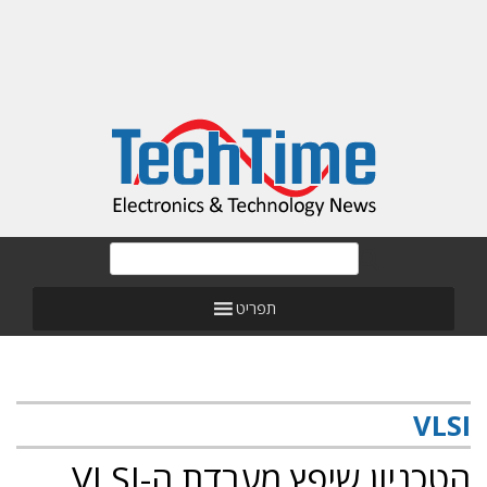
תפריט
VLSI
הטכניון שיפץ מעבדת ה-VLSI