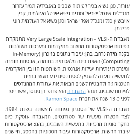
עזרזר, סגן נשיא בכיר לפיתוח שבבים באנבידיה תמיר עזרזר,
מנכ"לית אינטל ישראל וסגנית נשיא אינטל העולמית, קרין
אייבשיץ סגל ומנכ"ל אפל ישראל וסגן נשיא אל העולמית רוני
פרידמן.
מעבדת ה
-Very Large Scale Integration – VLSI
מתמקדת
בפיתוח ארכיטקטורות מחשוב מתקדמות ומערכות משולבות
בקנה מידה נרחב. בהן: עיבוד נתונים בזיכרון
(In-Memory
Computing)
האצת בינה מלאכותית בחומרה
,
אבטחת חומרה
ומערכות עתירות יעילות אנרגטית
. ה
שותפות הזו בין האקדמיה
לתעשייה נועדה להעניק לסטודנטים ידע מעשי בחזית
הטכנולוגיה ולהבטיח לשנים הבאות את עתודת המהנדסים
לפיתוח שבבים
. מנהל
המעבדה
הוא פרופ' רן גינוסר, אשר ייסד
לפני כ-13 שנה את חברת
Ramon Space
.
מעבדת ה-VLSI של הטכניון נפתחה לראשונה בשנת 1984.
לצד הכשרה מעשית של סטודנטים, המעבדה עוסקת כיום
בחקר סוגיות מרכזיות בתעשיית השבבים, בהם: ארכיטקטורות
עיבוד חדשות, ארכיטקטורות עיבוד חסכוניות בהספק, חיישנים