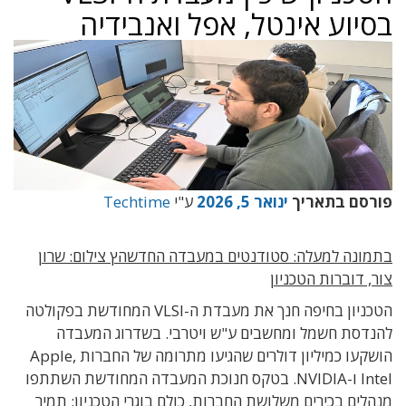
בסיוע אינטל, אפל ואנבידיה
פורסם בתאריך
ינואר 5, 2026
ע"י
Techtime
בתמונה למעלה: סטודנטים במעבדה החדשהץ צילום: שרון
צור
,
דוברות הטכניון
הטכניון בחיפה חנך את מעבדת ה-
VLSI
המחודשת בפקולטה
להנדסת חשמל ומחשבים ע
"
ש ויטרבי
. בשדרוג המעבדה
הושקעו כמיליון דולרים שהגיעו מתרומה של החברות Apple,
Intel ו-NVIDIA. בטקס חנוכת המעבדה המחודשת השתתפו
מנהלים בכירים משלושת החברות, כולם בוגרי הטכניון: תמיר