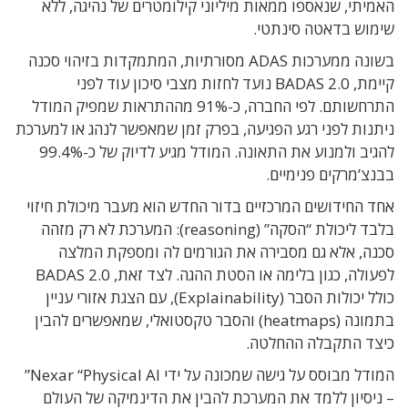
האמיתי, שנאספו ממאות מיליוני קילומטרים של נהיגה, ללא
שימוש בדאטה סינתטי.
בשונה ממערכות ADAS מסורתיות, המתמקדות בזיהוי סכנה
קיימת, BADAS 2.0 נועד לחזות מצבי סיכון עוד לפני
התרחשותם. לפי החברה, כ-91% מההתראות שמפיק המודל
ניתנות לפני רגע הפגיעה, בפרק זמן שמאפשר לנהג או למערכת
להגיב ולמנוע את התאונה. המודל מגיע לדיוק של כ-99.4%
בבנצ’מרקים פנימיים.
אחד החידושים המרכזיים בדור החדש הוא מעבר מיכולת חיזוי
בלבד ליכולת “הסקה” (reasoning): המערכת לא רק מזהה
סכנה, אלא גם מסבירה את הגורמים לה ומספקת המלצה
לפעולה, כגון בלימה או הסטת ההגה. לצד זאת, BADAS 2.0
כולל יכולות הסבר (Explainability), עם הצגת אזורי עניין
בתמונה (heatmaps) והסבר טקסטואלי, שמאפשרים להבין
כיצד התקבלה ההחלטה.
המודל מבוסס על גישה שמכונה על ידי Nexar “Physical AI”
– ניסיון ללמד את המערכת להבין את הדינמיקה של העולם