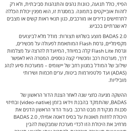
הפיזי, כולל תנועה, כוונות נהגים והתנהגות סביבתית, ולא רק
לזהות אובייקטים בתמונה. במסגרת זו, הוא מפגין יכולת הכללה
לתרחישים נדירים או מורכבים, כגון תנאי ראות קשים או מצבים
לא שגרתיים בכביש.
BADAS 2.0 מוצע בשלוש תצורות: מודל מלא לביצועים
מקסימליים, גרסת Flash המותאמת לפעולה על מכשירים,
וגרסת Flash Lite קלה במיוחד, המיועדת להרצה על מצלמות
דרך, מערכות רכב ומכשירי קצה נוספים. המטרה היא לאפשר
שילוב של המודל במגוון רחב של יישומים – ממערכות סיוע לנהג
(ADAS) ועד פלטפורמות ביטוח, ערים חכמות ושירותי
מוביליות.
ההשקה מגיעה כחצי שנה לאחר הצגת הדור הראשון של
BADAS, שהתמקד בהבנת וידאו בזמן (video-native) ובחיזוי
סכנות מנקודת מבט הרכב. בעוד הדור הראשון הדגים את
היכולת לחזות תאונות על בסיס דאטה אמיתי, BADAS 2.0
מרחיב את היכולת הזו לכדי מערכת שמבקשת להבין