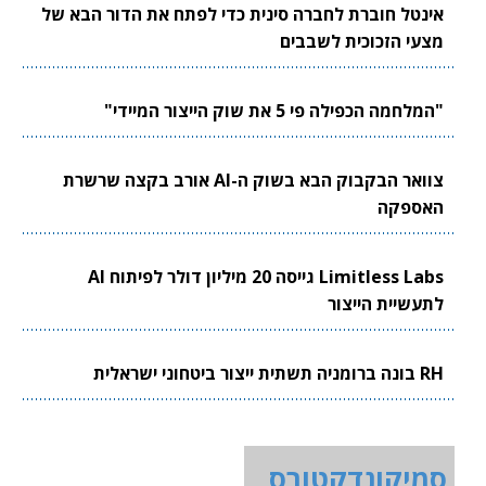
אינטל חוברת לחברה סינית כדי לפתח את הדור הבא של
מצעי הזכוכית לשבבים
"המלחמה הכפילה פי 5 את שוק הייצור המיידי"
צוואר הבקבוק הבא בשוק ה-AI אורב בקצה שרשרת
האספקה
Limitless Labs גייסה 20 מיליון דולר לפיתוח AI
לתעשיית הייצור
RH בונה ברומניה תשתית ייצור ביטחוני ישראלית
סמיקונדקטורס