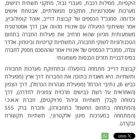
היקפיות, מסילות רכבת, מעברי גבול, מתקני תשתית רגישים,
מערכות אסטרטגיות, מתקנים ממשלתיים, אבטחת אישים
וכדומה. סמנכ"ל הכספים של קבוצת דרייב, אוהד קופולוביץ,
אמר ששיתוף הפעולה עם אינוויז מהווה אבן דרך אסטרטגית
משמעותית מכיוון שהוא מרחיב את פעילות החברה בתחום
הטכנולוגיות לשוקי תחבורה, התשתיות קריטיות וביטחון. אלדר
צגלה, סמנכ"ל הכספים של אינוויז אמר שההסכם מספק לחברה
בסיס לבניית תזרים הכנסות משמעותי.
קבוצת דרייב מתמחה בהפעלה ובתחזוקת מערכות תחבורה
ותשתיות. היא מאגדת בתוכה את החברות דרך ארץ (מפעילת
כביש 6), נתיבי הכרמל (מפעילת מנהרות הכרמל), דרך הצפון
(האחראית על רשת כבישים מרכזית צפונית לחדרה), דרך
בטוחה (קבלן תשתיות וניהול פרויקטים), חברת א.א.כ.י
(המתמחה בתחום החשמל בתחבורה), וחברת ברק 555
(המתמחה במערכות מיגון אלקטרוני, תשתיות תקשורת
ובקרה).