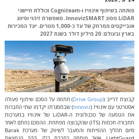
פותחה בשיתוף אינוויז ו-Cogniteam וכוללת חיישני
LiDAR מסוג InnovizSMART. מאפשרת זיהוי וסיווג
אובייקטים ממרחק של עד כ-1,000 מטרים. יעד המכירות
בארץ ובעולם: 20 מיליון דולר בשנת 2027
קבוצת דרייב (
Drive Group
) חתמה על הסכם שיתוף פעולה
אסטרטגי עם אינוויז (
Innoviz
) שבמסגרתו יקדמו שתי החברות
את הטמעה של טכנולוגית ה-LiDAR של אינוויז במערכות
תחבורה חכמות (ITS) שהקבוצה מפתחת. ההסכם נחתם לאחר
סיום תהליך ההפיתוח והמעבר לשיווק של מערכת Barak
LightGuard, אשר פותחה בחברת ברק 555, הנמצאת