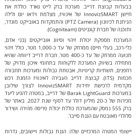
בבעלות קבוצת דרייב. מערכת ברק לייט גארד כוללת את
חיישן InnovizSMART של אינוויז, מצלמת וידאו יום ולילה
הניתנת לכיוונון (PTZ Camera) והתמקדות באובייקט מוגדר,
ותוכנה של חברת קוגניטים (Cogniteam).
המערכת מספקת יכולת זיהוי וסיווג אובייקטים (בני אדם,
כלי-רכב, בעלי חיים) ממרחק של עד כ-1,000 מטר, כולל זיהוי
תנועה ממרחק של עד כ-400 מטר. חברת דרייב דיווחה שהיא
מתחילה בשיווק המערכת ללקוחות בתחומי איכון מדויק של
רחפנים, תשתיות קריטיות, אבטחת גבולות ומערכות תחבורה
חכמות (ITS). קבוצת דרייב העבירה לאינוויז הזמנת רכש
מקדמית לרכישת יחידות InnovizSMART לצורך שילובן
במערכות Barak LightGuard של דרייב, במטרה להגיע ליעד
מכירות של כ-20 מיליון דולר עד לסוף שנת 2027. באתר של
ברק 555 נמסק שהמערכת כוללת יכולת פריסה מהירה ושידור
סלולרי מאובטח עם הגנת סייבר.
יישומי המטרה המרכזיים שלה: הגנת גבולות ויישובים, גדרות