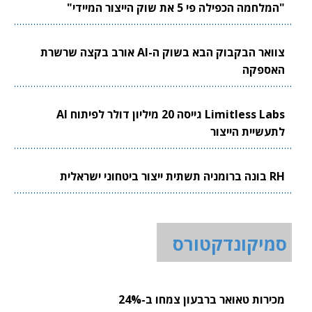
"המלחמה הכפילה פי 5 את שוק הייצור המיידי"
צוואר הבקבוק הבא בשוק ה-AI אורב בקצה שרשרת
האספקה
Limitless Labs גייסה 20 מיליון דולר לפיתוח AI
לתעשיית הייצור
RH בונה ברומניה תשתית ייצור ביטחוני ישראלית
סמיקונדקטורס
מכירות טאואר ברבעון צמחו ב-24%