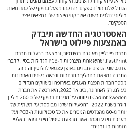
מול אלפי הלקוחות השונים. הלקוחות עצמם נהנים מיתרון
הגודל שלנו מול הספקים. זהו כמו מפעל בהיקף של כמה מאות
מיליוני דולרים בשנה אשר קווי הייצור שלו נמצאים אצל
הספקים".
האסטרטגיה החדשה תיבדק
באמצעות פיילוט בישראל
חברת פיינלייין מאוגדת בסינגפור, ונמצאת בבעלות חברת
FastPrint, שהיא אחת מיצרניות ה-PCB הגדולות בסין. לדברי
פדנס, שני הגופים עובדים באופן עצמאי לחלוטין זה מזה.
החברה נמצאת בתהליך התרחבות ורכשה בשנים האחרונות
מספר חברות הפצת מעגלים באירופה ובשווקים הגדולים
בעולם. רק לאחרונה, בינואר 2023, היא רכשה את חברת
Cadint Sweden ודיווחה על מכירות בהיקף של כ-260 מיליון
דולר בשנת 2022. "הפעילות שלנו מבוססת על תשתית של
יותר מ-80 מהנדסים המכירים את כל טכנולוגיות ה-PCB ועל
מערכת מידע חכמה אשר מבצעת טיפול מיידי ומהיר באלפי
הזמנות בו-זמנית".