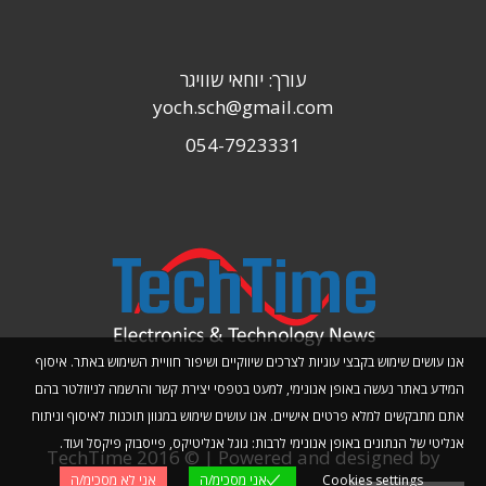
עורך: יוחאי שוויגר
yoch.sch@gmail.com
054-7923331
אנו עושים שימוש בקבצי עוגיות לצרכים שיווקיים ושיפור חוויית השימוש באתר. איסוף
המידע באתר נעשה באופן אנונימי, למעט בטפסי יצירת קשר והרשמה לניוזלטר בהם
אתם מתבקשים למלא פרטים אישיים. אנו עושים שימוש במגוון תוכנות לאיסוף וניתוח
אנליטי של הנתונים באופן אנונימי לרבות: גוגל אנליטיקס, פייסבוק פיקסל ועוד.
TechTime 2016 © | Powered and designed by
Cookies settings
אני מסכימ/ה
אני לא מסכימ/ה
Planwize