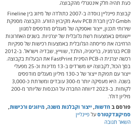
כעת תהיה חלק אינטגרלי מהקבוצה.
קבוצת פיינליין נוסדה ב-2007 כתולדה של מיזוג בין Fineline
Gmbh לבין חברת Aviv PCB מקיבוץ הזורע. הקבוצה מספקת
שירותי תכנון, ייצור ואספקה של מעגלים מודפסים למגוון
יישומים באמצעות רשת גלובלית של יצרניות. בשנים האחרונות
הרחיבה את פריסתה הגלובלית באמצעות רכישות של ספקיות
PCB בגרמניה, בריטניה, הולנד, שווייץ, שבדיה וישראל. ב-2012
רכשה יצרנית ה-PCB הסינית FastPrint את הבעלות בקבוצה.
בסך הכול, לקבוצה יש משרדים ב-13 מדינות וכ-25 מפעלי
ייצור עם תפוקת ייצור של כ-130 מיליון מעגלים מודפסים
בשנה. היא מעסיקה יותר מ-300 עובדים ומשרתת כ-3,000
לקוחות. ב-2023 דיווחה החברה על הכנסות שליותר מ-200
מיליון דולר.
פורסם ב
חדשות
,
ייצור וקבלנות משנה
,
מיזוגים ורכישות
,
סמיקונדקטורס
על
פיינליין
השאר תגובה