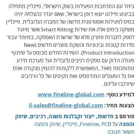
ביחד עם התרחבות הפעילות בשוק הישראלי, פיינליין מתחילה
בביצוע פיילוט יוצא דופן בישראל, שאם יוגדר כהצלחה יהיה
בסיס לפעילות אסטרטגית חדשה של החברה הגלובלית. פיינליין
משיקה בימים אלה את שירות Smart Kitting אשר מיועד
לספק לחברות פתרון מלא של שרשרת האספקה, במיוחד עבור
סדרות קטנות ובינוניות והשקת מוצרים חדשים (New
Product Introduction). השירות החדש מבוסס על שיתוף
פעולה הדוק עם ספקית רכיבים גלובלית ועל מערכת מידע
מתוחכמת מאוד, המאפשרת ללקוחות להזמין מנקודה אחת
את כל המעגלים המודפסים ואת הקיטים של כל הרכיבים
שיורכבו עליהם.
למידע נוסף:
www.fineline-global.com
הצעות מחיר:
il-sales@fineline-global.com
פורסם ב
חדשות
,
ייצור וקבלנות משנה
,
רכיבים
,
שיווק
והפצה
על
PCB
,
Fineline
,
פיינליין
,
שיווק והפצה
השאר תגובה