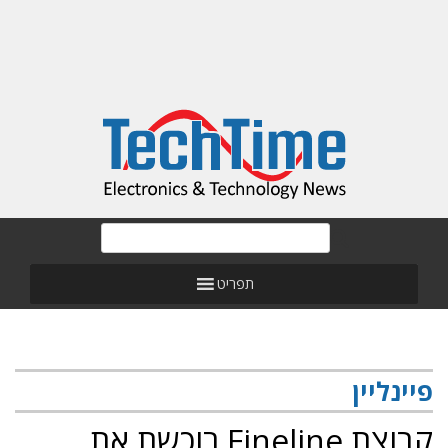
תפריט
פיינליין
קבוצת Fineline רוכשת את