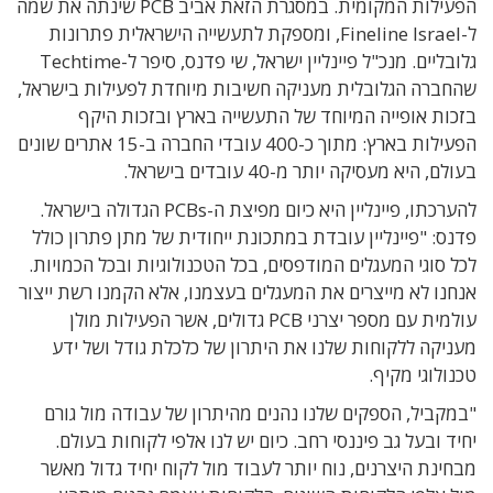
הפעילות המקומית. במסגרת הזאת אביב PCB שינתה את שמה
ל-Fineline Israel, ומספקת לתעשייה הישראלית פתרונות
גלובליים. מנכ"ל פיינליין ישראל, שי פדנס, סיפר ל-Techtime
שהחברה הגלובלית מעניקה חשיבות מיוחדת לפעילות בישראל,
בזכות אופייה המיוחד של התעשייה בארץ ובזכות היקף
הפעילות בארץ: מתוך כ-400 עובדי החברה ב-15 אתרים שונים
בעולם, היא מעסיקה יותר מ-40 עובדים בישראל.
להערכתו, פיינליין היא כיום מפיצת ה-PCBs הגדולה בישראל.
פדנס: "פיינליין עובדת במתכונת ייחודית של מתן פתרון כולל
לכל סוגי המעגלים המודפסים, בכל הטכנולוגיות ובכל הכמויות.
אנחנו לא מייצרים את המעגלים בעצמנו, אלא הקמנו רשת ייצור
עולמית עם מספר יצרני PCB גדולים, אשר הפעילות מולן
מעניקה ללקוחות שלנו את היתרון של כלכלת גודל ושל ידע
טכנולוגי מקיף.
"במקביל, הספקים שלנו נהנים מהיתרון של עבודה מול גורם
יחיד ובעל גב פיננסי רחב. כיום יש לנו אלפי לקוחות בעולם.
מבחינת היצרנים, נוח יותר לעבוד מול לקוח יחיד גדול מאשר