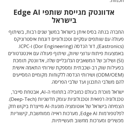
חכמות.
אדוונטק מגייסת שותפי Edge AI
בישראל
החברה בנתה בסיס איתן בישראל במשך שנים רבות, בשיתוף
פעולה עם שותפים עסקיים וטכנולוגיים דוגמת איסטרוניקס
(
Eastronics
), דור הנדסה (
Dor Engineering
) ו-ICPC.
באמצעות פיתוח ערוצי שיווק, שיתוף פעולה עם אינטגרטורים
(SI) ושילוב של המשאבים הגלובליים שלה, אדוונטק תומכת
בפעילות שוק רב-שכבתית ומספקת שירותי התאמה אישית
(ODM/OEM) ושירותי הנדסה ללקוחות מקומיים המסייעים
להם משלבי התכנון ועד שלבי הפריסה.
ישראל מוכרת בעולם כמובילה בתחומי ה-AI, אבטחת סייבר,
טכנולוגיה רפואית וטכנולוגיות עומק חדשניות (Deep-Tech).
הצמיחה בישראל של אוטומציה מונעת-AI מייצרת ביקוש חזק
לפלטפורמות Edge AI, מערכות ראייה ממוחשבת, קישוריות
מכשירים ומערכות מחשוב תעשייתיות.