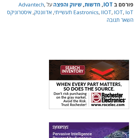
פורסם ב
IOT
,
חדשות
,
שיווק והפצה
על
,
Advantech
IoT תעשייתי
,
IOT
,
IIOT
,
Eastronics
,
אדוונטק
,
איסטרוניקס
השאר תגובה