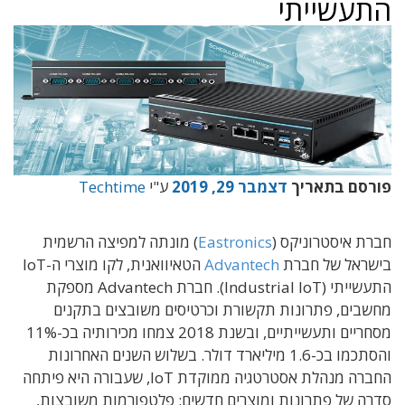
התעשייתי
פורסם בתאריך
דצמבר 29, 2019
ע"י
Techtime
חברת איסטרוניקס (
Eastronics
) מונתה למפיצה הרשמית
בישראל של חברת
Advantech
הטאיוואנית, לקו מוצרי ה-IoT
התעשייתי (Industrial IoT). חברת Advantech מספקת
מחשבים, פתרונות תקשורת וכרטיסים משובצים בתקנים
מסחריים ותעשייתיים, ובשנת 2018 צמחו מכירותיה בכ-11%
והסתכמו בכ-1.6 מיליארד דולר. בשלוש השנים האחרונות
החברה מנהלת אסטרטגיה ממוקדת IoT, שעבורה היא פיתחה
סדרה של פתרונות ומוצרים חדשים: פלטפורמות משובצות,