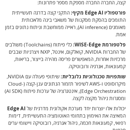
קצה, החברה החברה מספקת מספר פתרונות:
פורטפוליו Edge AI מקיף:
התקני קצה בדרגה תעשייתית
התומכים בהסקת מסקנות של משאבי בינה מלאכותית
מאומנים (AI inference), ראייה ממוחשבת וניתוח נתונים בזמן
אמת.
פלטפורמת WISE-Edge:
כלי פיתוח (Toolchains) משולבים
של החברות NVIDIA, קואלקום, אינטל, NXP ויצרניות שבבים
מרכזיות אחרות, המאפשרים פריסה מהירה בייצור, בריאות,
קמעונאות, אנרגיה ורובוטיקה.
שותפויות טכנולוגיות גלובליות:
שיתופי פעולה עם NVIDIA,
מיקרוסופט ו-AWS לשיפור תזמור הנתונים ענן-קצה (Cloud-
Edge Orchestration), אינטגרציה של ערכות פיתוח (AI SDK)
ומסגרות ניהול מקצה לקצה.
יכולות אלו יוצרות יחד מערכת אקולוגית מדרגית של
Edge AI
המאיצה את האימוץ בתחומי האוטומציה התעשייתית, דימות
רפואי, קמעונאות חכמה, ניהול אנרגיה, רובוטיקה ויישומי ערים