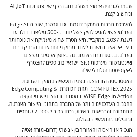
שבמהלכו יהיה אימוץ משולב רחב היקף של פתרונות AI ,IoT
ומחשוב קצה.
להערכת חברות המחקר דוגמת IDC וגרטנר, שוק ה-Edge AI
העולמי צפוי להגיע להיקף של יותר מ-500 מיליארד דולר עד
לשנת 2037. במקביל, היא מסרה שהיא מעמיקה את נוכחותה
בישראל אשר נחשבת לאחד ממוקדי החדשנות המתקדמים
בעולם. במסגרת זו היא מזמינה באופן אקטיבי מפיצים
ואינטגרטורי מערכות (SIs) ישראלים נוספים להצטרף
לאקוסיסטם הגלובלי שלה.
האסטרטגיה הזו הוצגה בפני התעשייה במהלך תערוכת
COMPUTEX 2025, תחת הכותרת: Edge Computing &
WISE-Edge in Action. במסגרת זו הוצגו יישומי הקצה
החכמים העדכניים ביותר של החברה בתחומי הייצור, האנרגיה,
התחבורה והבריאות. באירוע נכחו קרוב ל-2,000 שותפים
ומובילים מהתעשייה בעולם.
מנכ"ל אזור אסיה והאזור הבין-יבשתי (דרום-מזרח אסיה,