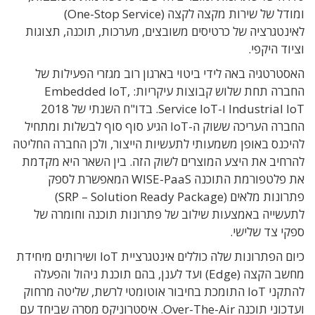
ומודל של שירות מקצה לקצה (One-Stop Service)
לאינטגרציה של כרטיסים משובצים, מערכות, תוכנה, תצוגות
וציוד היקפי.
האסטרטגיה באה לידי ביטוי בארגון רוב מגזרי הפעילות של
החברה תחת שלוש קבוצות עיקריות: Embedded IoT,
Industrial IoT ו-Service IoT. בדו"ח השנתי של 2018
החברה העריכה ששוק ה-IoT הגיע סוף סוף לבשלות ומתחיל
להיכנס באופן משמעותי לתעשיות הייצור, ולכן החברה החליטה
להרחיב את היצע המוצרים לשוק הזה. בין השאר היא מקדמת
את פלטפורמת התוכנה WISE-PaaS המאפשרת לספק
פתרונות מלאים (SRP – Solution Ready Package)
לתעשייה באמצעות שילוב של פתרונות תוכנה וחומרה של
ספקי צד שלישי.
כיום הפתרונות שלה כוללים אינטגרציית IoT ושירותים מיחידת
מחשב הקצה (Edge) ועד לענן, בהם תוכנת ניהול והפעלה
להתקני IoT התומכת בחיבור אוטומטי לרשת, שליטה מרחוק
ועדכוני תוכנה Over-The-Air. איסטרוניקס מסרה שביחד עם