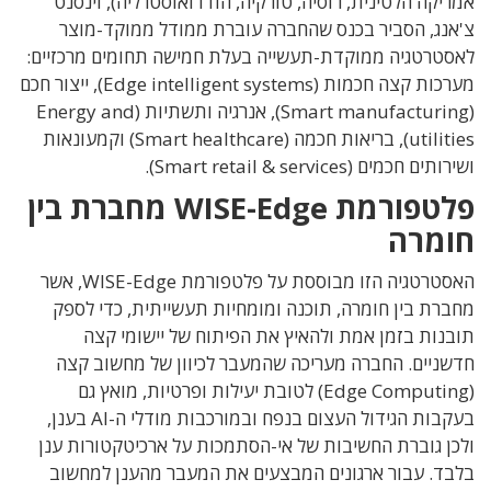
אמריקה הלטינית, רוסיה, טורקיה, הודו ואוסטרליה), וינסנט
צ'אנג, הסביר בכנס שהחברה עוברת ממודל ממוקד-מוצר
לאסטרטגיה ממוקדת-תעשייה בעלת חמישה תחומים מרכזיים:
מערכות קצה חכמות (Edge intelligent systems), ייצור חכם
(Smart manufacturing), אנרגיה ותשתיות (Energy and
utilities), בריאות חכמה (Smart healthcare) וקמעונאות
ושירותים חכמים (Smart retail & services).
פלטפורמת WISE-Edge מחברת בין
חומרה
האסטרטגיה הזו מבוססת על פלטפורמת WISE-Edge, אשר
מחברת בין חומרה, תוכנה ומומחיות תעשייתית, כדי לספק
תובנות בזמן אמת ולהאיץ את הפיתוח של יישומי קצה
חדשניים. החברה מעריכה שהמעבר לכיוון של מחשוב קצה
(Edge Computing) לטובת יעילות ופרטיות, מואץ גם
בעקבות הגידול העצום בנפח ובמורכבות מודלי ה-AI בענן,
ולכן גוברת החשיבות של אי-הסתמכות על ארכיטקטורות ענן
בלבד. עבור ארגונים המבצעים את המעבר מהענן למחשוב