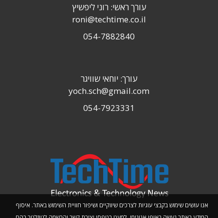
עורך ראשי: רוני ליפשיץ
roni@techtime.co.il
054-7882840
עורך: יוחאי שוויגר
yoch.sch@gmail.com
054-7923331
אנו עושים שימוש בקבצי עוגיות לצרכים שיווקיים ושיפור חוויית השימוש באתר. איסוף
המידע באתר נעשה באופן אנונימי, למעט בטפסי יצירת קשר והרשמה לניוזלטר בהם