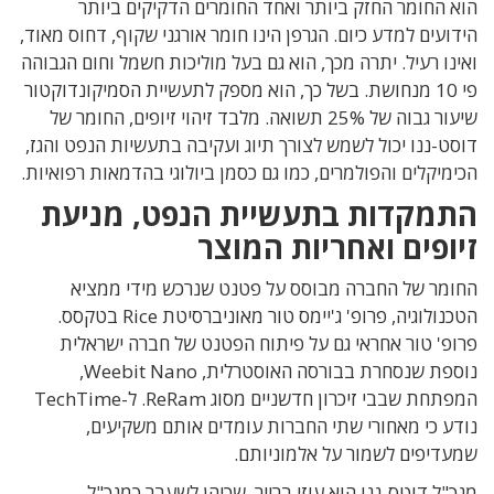
הוא החומר החזק ביותר ואחד החומרים הדקיקים ביותר
הידועים למדע כיום. הגרפן הינו חומר אורגני שקוף, דחוס מאוד,
ואינו רעיל. יתרה מכך, הוא גם בעל מוליכות חשמל וחום הגבוהה
פי 10 מנחושת. בשל כך, הוא מספק לתעשיית הסמיקונדוקטור
שיעור גבוה של 25% תשואה. מלבד זיהוי זיופים, החומר של
דוסט-ננו יכול לשמש לצורך תיוג ועקיבה בתעשיות הנפט והגז,
הכימיקלים והפולמרים, כמו גם כסמן ביולוגי בהדמאות רפואיות.
התמקדות בתעשיית הנפט, מניעת
זיופים ואחריות המוצר
החומר של החברה מבוסס על פטנט שנרכש מידי ממציא
הטכנולוגיה, פרופ' ג'יימס טור מאוניברסיטת Rice בטקסס.
פרופ' טור אחראי גם על פיתוח הפטנט של חברה ישראלית
נוספת שנסחרת בבורסה האוסטרלית, Weebit Nano,
המפתחת שבבי זיכרון חדשניים מסוג ReRam. ל-TechTime
נודע כי מאחורי שתי החברות עומדים אותם משקיעים,
שמעדיפים לשמור על אלמוניותם.
מנכ"ל דוטס-ננו הוא עוזי ברייר, שכיהן לשעבר כמנכ"ל