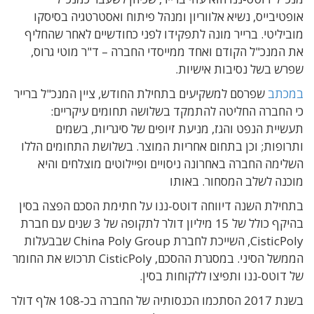
אופטיבייס, נשיא אלווריון ומנהל פיתוח ואסטרטגיה בסיסקו
מוביליטי. ברייר מונה לתפקידו לפני כחודשיים לאחר שהחליף
את המנכ"ל הקודם ואחד ממייסדי החברה – ד"ר מוטי גרוס,
שפרש בשל נסיבות אישיות.
במכתב
שפרסם למשקיעים בתחילת החודש, ציין המנכ"ל ברייר
כי החברה החליטה להתמקד בשלושה תחומים עיקריים:
תעשיית הנפט והגז, מניעת זיופים של סיגריות, בשמים
ותרופות; וכן בתחום אחריות המוצר. בשלושת התחומים הללו
השלימה החברה באחרונה ניסויים ופיילוטים מוצלחים והיא
מוכנה לשלב המסחור. באותו
בתחילת השנה דיווחה דוטס-ננו על חתימת הסכם הפצה בסין
בהיקף כולל של 15 מיליון דולר לתקופה של 3 שנים עם חברת
CisticPoly, השייכת לחברת China Poly Group שבבעלות
הממשל הסיני. במסגרת ההסכם, CisticPoly תרכוש את החומר
של דוטס-ננו ותפיצו ללקוחות בסין.
בשנת 2017 הסתכמו הכנסותיה של החברה בכ-108 אלף דולר