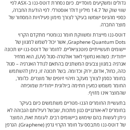
גדולים ומשקיעים מוסדיים. כיום נסחרת דוטס-ננו ב-ASX לפי
שווי שוק של 14.7 מיליון דולר אוסטרלי. לפי הודעת החברה,
כספי מהגיוס ישמשו בעיקר לצורך מימון פעילויות המסחור של
מוצר החברה.
דוטס-ננו מייצרת ומשווקת חומר ננומטרי מתקדם הקרוי
Graphene Quantum Dots, אשר יכול לשמש למגוון של
יישומים תעשייתיים פוטנציאליים. לחומר של דוטס-ננו יש תכונה
ייחודית: כשהוא נחשף לאור אולטרה-סגול (UV), הוא מחזיר
אנרגיה במגוון צבעים המשתנים בהתאם לגודל האנרגיה – סגול
כהה, כחול, אדום, ירוק וכדומה. בשל תכונה זו, ניתן להשתמש
בחומר כסמן לצורך מעקב וזיהוי זיופים של מוצרים. כלומר,
החומר משמש כמעין חתימה ביולוגית ייחודית שמוכיחה
שהמוצר אינו מזויף.
בתעשיית החומרים הננו-מטריים משתמשים כיום בעיקר
בחומרים לא-אורגניים כגון מתכות, שבשל רעילותם הגבוהה לא
ניתן לעשות בהם שימוש ביישומים רבים. לעומת זאת, המוצר
של דוטס-ננו מתבסס על חומר הקרוי גרפן (Graphene). הגרפן