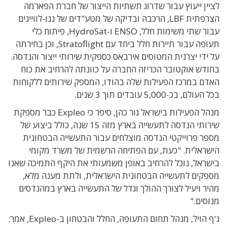
לציין ייעוץ עבור שדרוג תשתיות הייצור של חברת הפארמה
הצרפתית LBF, הרכבה ובדיקה של מטע"דים של ננו-לוויינים
עבור שתי משימות חלל, ENSO ו-HydroSat, פיתוח כלי
תעופה עבור תיירות חלל ביחד עם Stratoflight, וכן בחירתה
על ידי יצרנית המטוסים אירבאס כספקית שירותי ייצור והנדסה.
בחודש אוקטובר הכריזה החברה על כוונתה להרחיב את כוח
האדם במרכז הפעילות שלה בהודו, המספק שירותים ללקוחות
בכל העולם, בכ-5,000 עובדים תוך 3 שנים.
מנהל הפעילות בישראל גור כהן, סיפר כי
Expleo כבר מספקת
שירותי הנדסה לתעשייה בארץ מזה 15 שנה, כולל ביצוע של
מספר פרוייקטי הנדסה מוצלחים עבור התעשייה הבטחונית
הישראלית. "כעת, עם הפתיחה הרשמית של משרד מקומי
בישראל, נוכל להרחיב באופן משמעותי את היקף התמיכה שאנו
מספקים לתעשייה הבטחונית הישראלית, ולתת מענה מלא,
מהיר ויעיל לצורך ההולך וגדל של התעשייה בארץ במהנדסים
מנוסים."
ג'ף הויל, מנהל תחום התעופה, החלל והבטחון ב-Expleo, אמר: