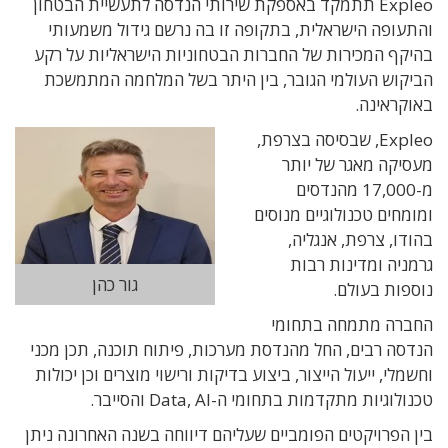
Expleo תתמקד באספקת שירותי הנדסה לתעשיית הבטחון
והתעופה הישראלית, בתקופה זו בה נרשם גידול משמעותי
בהיקף המכירות של החברות הבטחוניות הישראליות על רקע
הביקוש העולמי הגובר, בין היתר בשל המלחמה המתמשכת
באוקראינה.
Expleo, שבסיסה בצרפת,
מעסיקה מאגר של יותר
מ-17,000 מהנדסים
ומומחים טכנולוגיים מנוסים
בהודו, צרפת, אנגליה,
גרמניה ומדינות רבות
גור כהן
נוספות בעולם.
החברה מתמחה
בתחומי
הנדסה רבים, החל מהנדסת מערכות, פיתוח תוכנה, תכן מכני
וחשמלי, ייעול הייצור, ביצוע בדיקות ורישוי מוצרים וכן יכולות
טכנולוגיות מתקדמות בתחומי ה-Data, AI והסייבר.
בין הפרויקטים הפומביים שעליהם דיווחה בשנה האחרונה ניתן