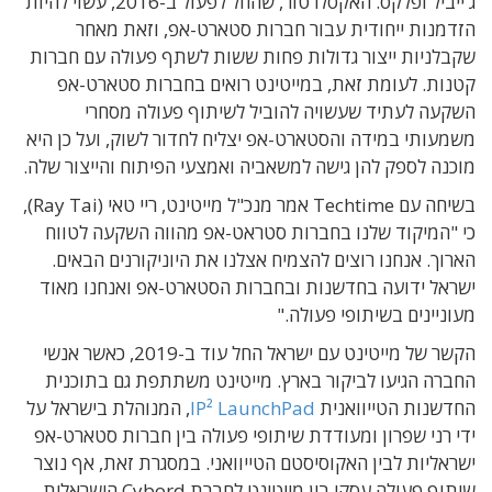
ג'ייביל ופלקס. האקסלרטור, שהחל לפעול ב-2016, עשוי להיות
הזדמנות ייחודית עבור חברות סטארט-אפ, וזאת מאחר
שקבלניות ייצור גדולות פחות ששות לשתף פעולה עם חברות
קטנות. לעומת זאת, במייטינט רואים בחברות סטארט-אפ
השקעה לעתיד שעשויה להוביל לשיתוף פעולה מסחרי
משמעותי במידה והסטארט-אפ יצליח לחדור לשוק, ועל כן היא
מוכנה לספק להן גישה למשאביה ואמצעי הפיתוח והייצור שלה.
בשיחה עם Techtime אמר מנכ"ל מייטינט, ריי טאי (Ray Tai),
כי "המיקוד שלנו בחברות סטראט-אפ מהווה השקעה לטווח
הארוך. אנחנו רוצים להצמיח אצלנו את היוניקורנים הבאים.
ישראל ידועה בחדשנות ובחברות הסטארט-אפ ואנחנו מאוד
מעוניינים בשיתופי פעולה."
הקשר של מייטינט עם ישראל החל עוד ב-2019, כאשר אנשי
החברה הגיעו לביקור בארץ. מייטינט משתתפת גם בתוכנית
החדשנות הטייוואנית
IP² LaunchPad
, המנוהלת בישראל על
ידי רני שפרון ומעודדת שיתופי פעולה בין חברות סטארט-אפ
ישראליות לבין האקוסיסטם הטייוואני. במסגרת זאת, אף נוצר
שיתוף פעולה עסקי בין מייטינט לחברת Cybord הישראלית,