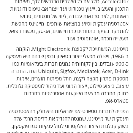
Accelerator, כולל את כל השלבים הנדרשים לכך, מאימות
התכנון והעיצוב, ייעוץ טכנולוגי ועד ייצור אב-טיפוס ודוגמיות
ראשונות, לצד סדנאות עבודה, ליווי של מנטורים, גיבוש
אסטרטגיה עסקית וסיוע במציאת שותפים. מייטינט מחפשת
להתמקד בעיקר בתחומים כמו חיישנים, אג-טק, מכשור רפואי,
תעשייה חכמה, אוטומוטיב ועוד.
מייטינט, המשתייכת לקבוצת Might Electronic, הוקמה
ב-1986, ויש לה מפעלי ייצור בטאיוון ובסין שבהם היא מעסיקה
כ-900 עובדים. בין לקוחותיה נמנים חברות בינלאומיות כמו
Ubiquiti, Sigfox, Mediatek, Acer, D-link ועוד.
החברה
מספקת פתרון מקצה לקצה, החל מפיתוח מוצרים, אימות
עיצוב, ביצוע פיילוט, ייצור המוני ועד ניהול לוגיסטיקה גלובלית.
כמו כן החברה מבצעת השקעות אסטרטגיות בחברות
סטארט-אפ.
הפנייה לחברות סטארט-אפ ישראליות היא חלק מהאסטרטגיה
העסקית של מייטינט, שמנסה להגדיל את דריסת הרגל שלה
בשוק קבלנות הייצור האלקטרוני למול ענקיות כמו פוקסקון,