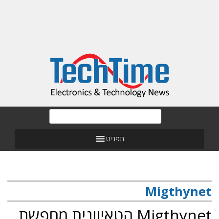
תפריט
Migthynet
Migthynet הטאיוונית מחפשת