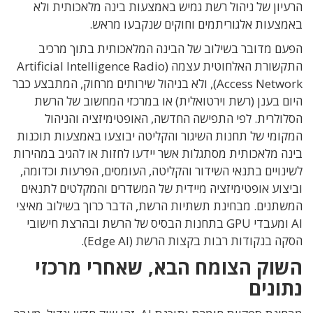
הרעיון של ניהול רשת גמיש באמצעות בינה מלאכותית ולא
באמצעות אלגוריתמים וחוקים שנקבעו מראש.
הפעם מדובר בשילוב של הבינה המלאכותית בתוך מרכיב
התקשורת האלחוטית עצמה (Artificial Intelligence Radio
Access Network), ולא בניהול שירותים מרחוק, המתבצע כבר
היום בענן (רשת וירטואלית) או במרכזי המחשוב של הרשת
הסלולרית. לפי התפישה החדשה, האופטימיזציה והניהול
המקומי של תחנות השיגור והקליטה יבוצעו באמצעות תוכנות
בינה מלאכותית מסתגלות אשר יידעו לחזות או להגיב במהירות
לשינויים בתנאי השידור והקליטה, העומסים, הפרעות וכדומה,
וביצוע אופטימיזציה מיידית של המשדרים והמקלטים לתנאים
המשתנים. מבחינת תשתיות הרשת, הדבר כרוך בשילוב מאיצי
AI ומעבדי GPU בתחנות הבסיס של הרשת ובהרצת חישובי
הסקה בנקודות רבות בקצות הרשת (Edge AI).
השוק הצומח הבא, שאחרי מרכזי
נתונים