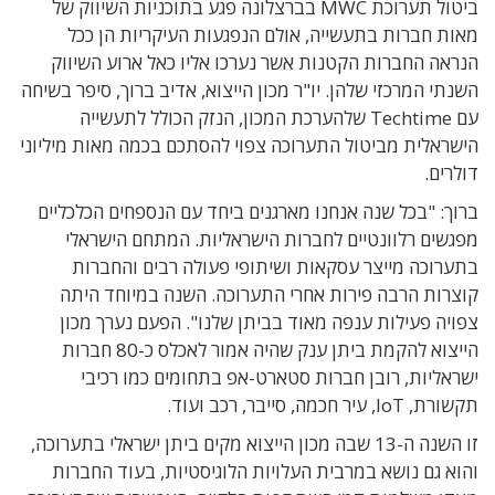
ביטול תערוכת MWC בברצלונה פגע בתוכניות השיווק של
מאות חברות בתעשייה, אולם הנפגעות העיקריות הן ככל
הנראה החברות הקטנות אשר נערכו אליו כאל ארוע השיווק
השנתי המרכזי שלהן. יו"ר מכון הייצוא, אדיב ברוך, סיפר בשיחה
עם Techtime שלהערכת המכון, הנזק הכולל לתעשייה
הישראלית מביטול התערוכה צפוי להסתכם בכמה מאות מיליוני
דולרים.
ברוך: "בכל שנה אנחנו מארגנים ביחד עם הנספחים הכלכליים
מפגשים רלוונטיים לחברות הישראליות. המתחם הישראלי
בתערוכה מייצר עסקאות ושיתופי פעולה רבים והחברות
קוצרות הרבה פירות אחרי התערוכה. השנה במיוחד היתה
צפויה פעילות ענפה מאוד בביתן שלנו". הפעם נערך מכון
הייצוא להקמת ביתן ענק שהיה אמור לאכלס כ-80 חברות
ישראליות, רובן חברות סטארט-אפ בתחומים כמו רכיבי
תקשורת, IoT, עיר חכמה, סייבר, רכב ועוד.
זו השנה ה-13 שבה מכון הייצוא מקים ביתן ישראלי בתערוכה,
והוא גם נושא במרבית העלויות הלוגיסטיות, בעוד החברות