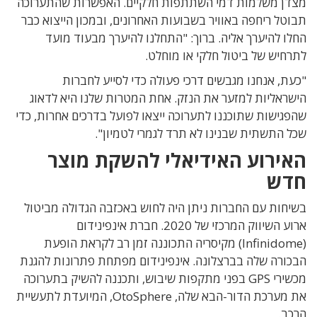
מצדן משלמות דמי השתתפות חלקיים. האפשרות שהתערוכה
תבוטל ריחפה באוויר בשבועות האחרונים, ובמכון הייצוא כבר
החלו להיערך אליה. ברוך: "התחלנו להיערך מבעוד מועד
לתרחיש של ביטול חלקי או מוחלט.
"כעת, אנחנו מגבשים דרכי פעולה כדי לסייע לחברות
הישראליות למזער את הנזק. אחת המטרות שלנו היא לדאוג
שהפגישות שתוכננו לתערוכה ייצאו לפועל בדרכים אחרות, כדי
שכל התשתית שבנינו לא תרד לגמרי לטמיון".
האירוע האידיאלי להשקת מוצר
חדש
בשיחות עם החברות ניתן היה לחוש באכזבה הגדולה מביטול
ארוע השיווק המרכזי של 2020. חברת אינפינידום
(Infinidome) מקיסריה התכוננה זמן רב לקראת הופעת
הבכורה שלה בברצלונה. אינפינידום מפתחת פתרונות להגנת
מכשירי GPS בפני מתקפות שיבוש, ותכננה להשיק בתערוכה
את מערכת הדור-הבא שלה, OtoSphere, המיועדת לתעשיית
הרכב.