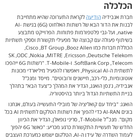
הכלכלה
חברת אנבידיה
הודיעה
לקראת התערוכה שהיא מתחייבת
לבנות את הדור הבא של רשתות האלחוט (6G) בגישת AI-
native, ועל-גבי פלטפורמות פתוחות. הפרוייקט מתבצע
בשיתוף פעולה עם קבוצה של מפעילי תקשורת וספקי תשתיות
הכוללת חברות כמו Booz Allen, ‏BT Group, ‏Cisco,
‏Deutsche Telekom, ‏Ericsson, ‏MITRE, ‏Nokia, ‏ODC, ‏SK
Telecom, ‏SoftBank Corp. ו-T-Mobile. "רשתות 6G ייהפכו
לתשתית ה-Physical AI, ויאפשרו להפעיל מיליארדי מכונות
אוטונומיות, כלי-רכב, חיישנים ורובוטים". מייסד ומנכ"ל
אנבידיה, ג'נסן הואנג, הגדיר את המהלך כ"צעד הבא" בתהלך
בניית התשתיות הגדול ביותר בהיסטוריה.
הואנג: "ביחד עם קואליציה של מובילי התעשייה בעולם, אנחנו
בונים AI-RAN כדי להפוך את רשתות הטלקום לתשתית AI בכל
מקום". מנכ״ל T-Mobile, סריני גופאלן, הגדיר את הכיוון
החדש של תעשיית התקשורת כרגע מכריע: "כאשר 6G יהפוך
לעמוד השדרה של עידן ה-AI, הטלקום ישמש כמערכת העצבים