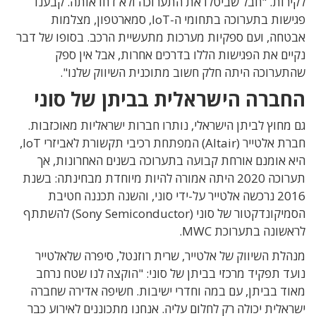
לקירות. "חבל שביטלו את התערוכה ולא דחו אותה. קבענו
פגישות בתערוכה בתחומי ה-IoT, סמארטפון, מצלמות
אבטחה, ועם ספקיות מערכות מתעשיית הרכב. בסופו של דבר
נקיים את הפגישות הללו בדרכים אחרות, אבל אין ספק
שהתערוכה היתה חלק חשוב מתוכנית השיווק שלנו".
החברה הישראלית בביתן של סוני
גם מחוץ לביתן הישראלי, נותרו חברות ישראליות מאוכזבות.
חברת אלטייר (Altair) המפתחת רכיבי תקשורת לאביזרי IoT,
היא אומנם אורחת קבועה בתערוכה בשנים האחרונות, אך
תערוכה 2020 היתה אמורה להיות מיוחדת מבחינתה: בשנת
2016 נרכשה אלטייר על-ידי סוני, והשנה תכננה חטיבת
הסמיקונדקטור של סוני (Sony Semiconductor) להשתתף
לראשונה בתערוכת MWC.
מנהלת השיווק של אלטייר, שרית רוזנטל, סיפרה שלאלטייר
נועד תפקיד מרכזי בביתן של סוני: "הוקצה לנו שטח נרחב
מאוד בביתן, עם במה וחדרי ישיבות. חשיפה אדירה שחברה
ישראלית יכולה רק לחלום עליה. אנחנו מתכוננים לאירוע כבר