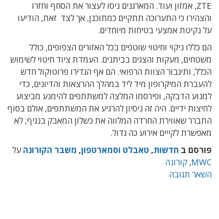
ZTE, אמזון ועוד. המארגנים ניסו לעצור את הסחף וחזרו
והצהירו כי התערוכה תתקיים כמתוכנן, אך לצד זאת, הודיעו
על נקיטת אמצעי בטיחות מיוחדים.
הם כללו ניקוי וחיטוי שוטפים בכל האזורים הצפופים, כולל
משטחים, מעקות והצגים בביתנים. העמדת ציוד חיטוי לשימוש
הכלל, ותיגבור הצוות הרפואי. הם אף הגדירו פרוטוקול חדש
להעברת המיקרופון מיד ליד במהלך ההרצאות והדיונים, כדי
למנוע הדבקה, ופירסמו המלצה למשתתפים להימנע מביצוע
לחיצות ידיים. היה זה ניסיון להרגיע את המשתתפים, אולם בסוף
התברר שאווירת החרדה המלווה את כשלון המאבק בנגיף, לא
מאפשרת לקייים אירוע כה גדול.
פורסם ב
חדשות
,
טאבלט וסמארטפון
,
משבר הקורונה
על
MWC
,
קורונה
השאר תגובה