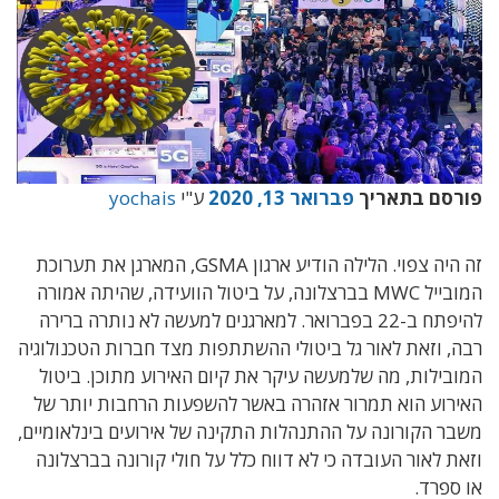
פורסם בתאריך
פברואר 13, 2020
ע"י
yochais
זה היה צפוי. הלילה הודיע ארגון GSMA, המארגן את תערוכת
המובייל MWC בברצלונה, על ביטול הוועידה, שהיתה אמורה
להיפתח ב-22 בפברואר. למארגנים למעשה לא נותרה ברירה
רבה, וזאת לאור גל ביטולי ההשתתפות מצד חברות הטכנולוגיה
המובילות, מה שלמעשה עיקר את קיום האירוע מתוכן. ביטול
האירוע הוא תמרור אזהרה באשר להשפעות הרחבות יותר של
משבר הקורונה על ההתנהלות התקינה של אירועים בינלאומיים,
וזאת לאור העובדה כי לא דווח כלל על חולי קורונה בברצלונה
או ספרד.