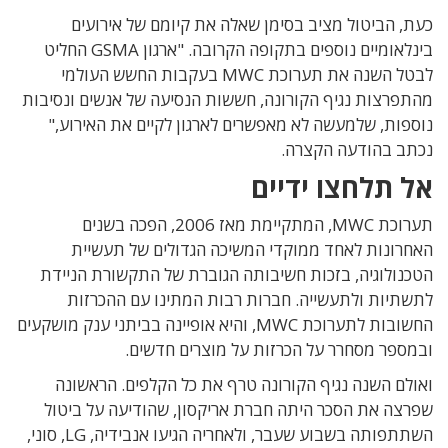
כעת, הביטול מציב בסימן שאלה את קיומם של אירועים
בינלאומיים נוספים בתקופה הקרובה. "ארגון GSMA החליט
לבטל השנה את תערוכת MWC בעקבות החשש העולמי
מהתפרצות נגיף הקורונה, חששות הנסיעה של אנשים ונסיבות
נוספות, שלמעשה לא מאפשרים לארגון לקיים את האירוע,"
נכתב בהודעה הקצרה.
אל תלחצו ידיים
תערוכת MWC, המתקיימת מאז 2006, הפכה בשנים
האחרונות לאחד ממוקדי המשיכה הגדולים של תעשיית
הטכנולוגיה, בזכות חשיבותה הגוברת של התקשורת הניידת
לתשתיות ולתעשייה. חברות רבות המתינו עם ההכרזות
החשובות לתערוכת MWC, והיא אופיינה בביתני ענק מושקעים
ובמספר מסחרר על הכרזות על מוצרים חדשים.
ואולם השנה נגיף הקורונה טרף את כל הקלפים. הראשונה
שפרצה את הסכר היתה חברת אריקסון, שהודיעה על ביטול
השתתפותה בשבוע שעבר, ולאחריה הגיעו אנבידיה, LG, סוני,