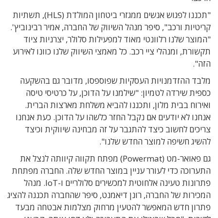
"תכננו לפגוש אנשים ממגזרי ביטחון המולדת (HLS), תשתיות
קריטיות ורכב", סיפר מנהל השיווק של החברה, אמיר רבינוביץ'.
"המוצר שלנו רלוונטי מאוד למפעילות סלולר, יצרניות ציוד
תקשורת, ומנהלי ציי רכב. כל מאמצי השיווק שלנו כוונו לאירוע
הזה".
מלבד ההזדמנויות העסקיות שפוספסו, מדובר גם בהשקעה
כספית שירדה לטמיון: "שילמנו על הדוכן, על כרטיסי טיסה
ואירוח בבית מלון, ותכננו להביא משלחת מארצות הברית.
אנחנו לא יודעים אם נקבל החזר כלשהו על הדוכן. כעת אנחנו
צריכים לחשוב כיצד להתגבר על זה מבחינה שיווקית וכיצד
להשיג חשיפה למוצר החדש שלנו".
גם פאואר-מט (Powermat) מפתח תקווה קיוותה לנצל את
התערוכה כדי לעורר עניין במוצר החדש שלה. החברה מפתחת
פתרונות טעינה אלחוטית למכשירים סלולריים ו-IoT. מנהל
המכירות של החברה, רונן דיאמנט, סיפר שהחברה תכננה להציג
פתרון חדש המאפשר להטעין מרחוק מצלמות אבטחה מבעד