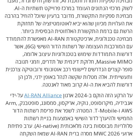
מבחינת ספקיות חומרת ותוכנת AI, זהו שוק חדש וגדול, מעבר
לשוק מרכזי הנתונים העומד במרכז פרוייקט תשתיות ה-AI.
מבחינת ספקיות התקשורת, מדובר ברעיון שיוכל להוזיל בהרבה
את העלויות מכיוון שהוא יביא לאוטומטיזציה של תחזוקת
הרשת גם ברמת התקשורת האלחוטית הבסיסית ביותר.
מבחינה טכנולוגית, ארכיטקטורת AI-RAN מאפשרת להתמודד
עם המורכבות העצומה של רשתות הדור השישי (6G), אשר
דורשות התמודדות שימוש בטכנולוגיות עיצוב אלומה,
Massive MIMO, חלוקת דינמית של תדרים, וזמני תגובה
סופר-קצרים הנדרשים ליישומי רכב אוטונומי ורובוטיקה צרכנית
ותעשייתית. אלה מטלות שקשה לנהל באופן ידני, ולכן הן
דורשות להביא את ה-AI קרוב מאוד לאנטנה.
על הרקע הזה הוקם ב-2024 ארגון
AI-RAN Alliance
על-ידי
אנבידיה, מיקרוסופט, נוקיה, אריקסון, סמסונג, סופטבנק, Arm,
AWS ו-T-Mobile. המטרה: לשפר את פריסת רשתות הדור
החמישי ולהיערך לדור השישי באמצעות בניית רשתות
סלולריות מבוססות בינה מלאכותית (AI-native). ערב פתיחת
ארועי MWC 2026 מסרה ברית AI-RAN שמאז השקתה