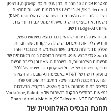
הצטרפו אליה 132 חברות, בהן ענקיות כמו קואלקום, וודאפון
ו-SK Telecom, אשר יבצעו 33 הדגמות מעשיות המראות
כיצד שילוב בינה מלאכותית ברשת הגישה האלחוטית (RAN)
משפרת את ביצועי הרשת, מייעלת עומסי עבודה ומייצרת
שירותי Edge-AI חדשים.
חברת אינטל דיווחה שהרעיון כבר נמצא בשימוש מעשי,
והודיעה לקראת התערוכה שיש לה 6 לקוחות שהן חברות
הטלקום הגדולות בעולם, אשר משתמשות במעבדי
Intel
Xeon 6 כדי לבצע אופטימיזציה מבוססת בינה מלאכותית של
הרשתות האלחוטיות,
הן
בשכבת
ה
-RAN
והן
בליבת
הרשת
.
פרוייקט משותף של אינטל ואריקסון השיג שיפור של 20%
בתפוקת רשת של AT&T
באמצעות
AI
מובנה
. התוצאה:
AT&T
מתכננת להעביר
70%
מתעבורת האלחוט שלה
לפלטפורמות פתוחות עד סוף
2026. במקביל, המערכות
נמצאות בתהליכי התקנה ברשתות של Vodafone,
Rakuten
, NTT DOCOMO ו-
SK Telecom
Mobile ,
Bharti Airtel
.
תחנת הבסיס האלחוטית של