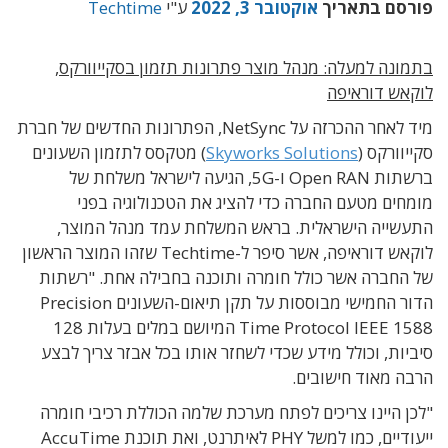
פורסם בתאריך
אוקטובר 3, 2022
ע"י
Techtime
בתמונה למעלה: מנהל מוצר פתרונות תזמון בסקייוורקס,
לוקאש דוראיפה
מיד לאחר ההכרזה על NetSync, הפתרונות החדשים של חברת
סקייוורקס (
Skyworks Solutions
) מטקסס לתזמון השעונים
ברשתות Open RAN ו-5G, הגיעה לישראל משלחת של
מומחים מטעם החברה כדי להציג את הטכנולוגיה בפני
התעשייה הישראלית. בראש המשלחת עמד מנהל המוצר,
לוקאש דוראיפה, אשר סיפר ל-Techtime שזהו המוצר הראשון
של החברה אשר כולל חומרה ותוכנה בחבילה אחת. "רשתות
הדור החמישי מבוססות על תקן תיאום-השעונים Precision
Time Protocol IEEE 1588 המיושם במלים בעלות 128
סיביות, וכולל מידע שכדי לשחזר אותו בכל אבזר צריך לבצע
הרבה מאוד חישובים.
"לכן היינו צריכים לפתח מערכת שלמה הכוללת רכיבי חומרה
ייעודיים, כמו למשל PHY לאיתרנט, ואת תוכנת AccuTime