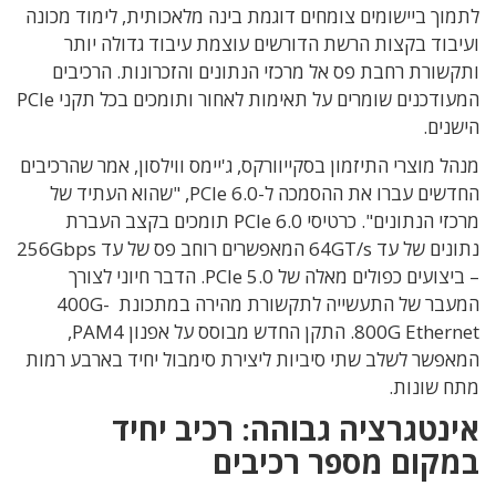
לתמוך ביישומים צומחים דוגמת בינה מלאכותית, לימוד מכונה
ועיבוד בקצות הרשת הדורשים עוצמת עיבוד גדולה יותר
ותקשורת רחבת פס אל מרכזי הנתונים והזכרונות. הרכיבים
המעודכנים שומרים על תאימות לאחור ותומכים בכל תקני PCIe
הישנים.
מנהל מוצרי התיזמון בסקייוורקס, ג'יימס ווילסון, אמר שהרכיבים
החדשים עברו את ההסמכה ל-PCIe 6.0, "שהוא העתיד של
מרכזי הנתונים". כרטיסי PCIe 6.0 תומכים בקצב העברת
נתונים של עד 64GT/s המאפשרים רוחב פס של עד 256Gbps
– ביצועים כפולים מאלה של PCIe 5.0. הדבר חיוני לצורך
המעבר של התעשייה לתקשורת מהירה במתכונת 400G-
800G Ethernet. התקן החדש מבוסס על אפנון PAM4,
המאפשר לשלב שתי סיביות ליצירת סימבול יחיד בארבע רמות
מתח שונות.
אינטגרציה גבוהה: רכיב יחיד
במקום מספר רכיבים