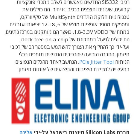
רכיבי Si5332 החדשים מאפשרים לשלב מתנדי פונקציות
קבועים, שעונים וחוצצים ברכיב IC יחיד. הם כוללים את
טכנולוגיית חלוקת התדרים MultiSynth של סקייוורקס,
ומספקים מספר אופציות מוצא של 6, 8 ו-12 יציאות ועובדים
במתח של 1.8-3.3V VDDO. כאשר הם מותקנים במרכז נתינים,
הם יכולים לפעול במתכונת של clock-tree-on-a-chip,
ועל-ידי כך להחליף את הצורך להשתמש במספר רב של רכיבי
תיזמון. החברה הודיעה שהרכיבים החדשים תומכים בכלי
הניתוח
PCIe Jitter Tool
, הנחשב לאחד מהכלים הנפוצים
בתעשייה למדידת היציבות והביצועים של אותות תיזמון.
חברת Silicon Labs מיוצגת בישראל על-ידי
אלינה