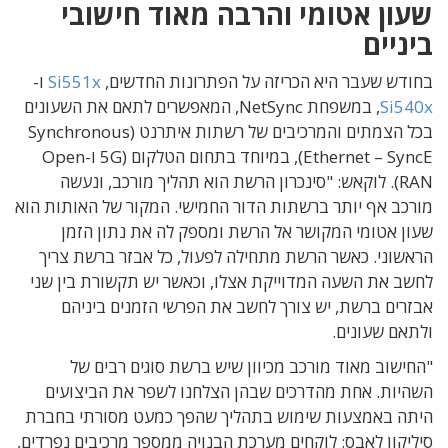
שעון אטומי והרבה מאוד חישובי
ביניים
בחודש שעבר היא הכריזה על הפתרונות החדשים,
Si551x
ו-
Si540x
, במשפחת NetSync, המאפשרים לתאם את השעונים
בכל הצמתים והמרכיבים של רשתות איתרנט (Synchronous
Ethernet – SyncE), במיוחד בתחום הטלקום (5G ו-Open
RAN). לוקאש: "סינכרון הרשת הוא תהליך מורכב, ונעשה
מורכב אף יותר ברשתות הדור החמישי. המקור של האותות הוא
שעון אטומי המקושר אל הרשת ומספק לה את נתון הזמן
הראשוני. כאשר הרשת מתחילה לפעול, כל אבזר ברשת צריך
לחשב את השעה המדוייקת אצלו, וכאשר יש תקשורת בין שני
אבזרים ברשת, יש צורך לחשב את הפרשי הזמנים ביניהם
ולתאם שעונים.
"החישוב מאוד מורכב מכיוון שיש ברשת סוגים רבים של
השהיות. אחת מהדרכים שבהן הצלחנו לשפר את הביצועים
היתה באמצעות שימוש בתהליך שהפך כמעט מסורתי בחברת
סיליקון לאבס: לוקחים מערכת הבנויה ממספר מרכיבים נפרדים,