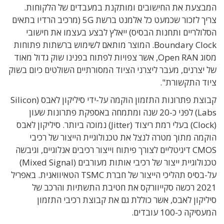
המבצעת את החישובים ומותקנת במעבדים של הלקוחות.
צריך לזכור שכמעט כל אלמנט ברשת 5G (מרכיב הרדיו בתאים
הסלולריים ותחנות הבסיס) ייאלץ לבצע בעצמו את חישובי
Boundary Clock. המוצר מותאם לשימוש ברשתות פתוחות
מסוג Open RAN, אשר צפויות לפתוח בפנינו שוק גדול מאוד
של יצרנים, מעבר ליצרני הציוד המסורתיים השולטים כיום בשוק
ציוד התקשורת".
קבוצת פתרונות התזמון הוקמה על-ידי סיליקון לאבס (Silicon
Labs) לפני כ-20 שנה ומתמחה באספקת פתרונות שעון
(Clock) בעלי רמת ריצוד (Jitter) נמוכה ביותר. סיליקון לאבס
הוקמה מתוך מטרה לנצל את טכנולוגיית הייצור של רכיבי
CMOS דיגיטליים לצורך פיתוח וייצור רכיבים אנלוגיים, וגיבשה
טכנולוגיית ייצור של רכיבי אותות מעורבים (Mixed Signal)
על-בסיס תהליכי הייצור של חברת TSMC הטאיוואנית. באפריל
2021 רכשה סקייוורקס את חטיבת התשתיות והרכב של
סיליקון לאבס, אשר כוללת גם את קבוצת רכיבי התזמון
המעסיקה כ-100 עובדים.