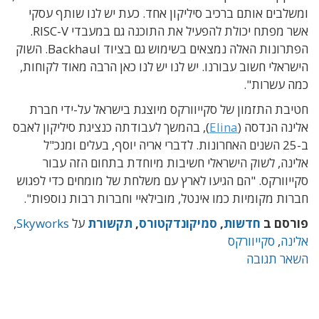
ומשלבים אותם ברכיב סיליקון אחד. כעת יש לנו שותף עסקי
אשר מפתח יכולת להפעיל את התוכנה גם במעבדי RISC-V.
הפתרונות האלה נמצאים בשימוש גם בציוד Backhaul. השוק
הישראלי חשוב עבורנו. יש לנו יש לנו כאן הרבה מאוד לקוחות,
כמה עשרות".
חטיבת התזמון של סקייוורקס מיוצגת בישראל על-ידי חברת
אלינה הנדסה (
Elina
), בהמשך לעבודתה כנציגת סיליקון לאבס
ב-25 השנים האחרונות. לדברי אריה יוסף, בעלים ומנכ"ל
אלינה, לשוק הישראלי חשיבות מיוחדת בתחום הזה עבור
סקייוורקס. "הם הגיעו לארץ עם משלחת של מומחים כדי לפגוש
חברות מקומיות כמו אינטל, מובילאיי וחברות רבות נוספות".
פורסם ב
חדשות
,
סמיקונדקטורס
,
תקשורת
על
Skyworks
,
אלינה
,
סקייוורקס
השאר תגובה