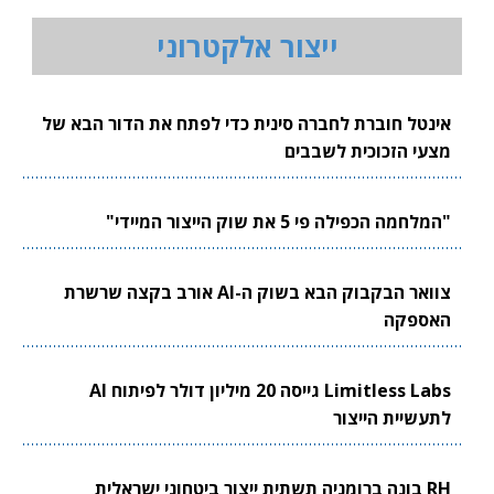
ייצור אלקטרוני
אינטל חוברת לחברה סינית כדי לפתח את הדור הבא של
מצעי הזכוכית לשבבים
"המלחמה הכפילה פי 5 את שוק הייצור המיידי"
צוואר הבקבוק הבא בשוק ה-AI אורב בקצה שרשרת
האספקה
Limitless Labs גייסה 20 מיליון דולר לפיתוח AI
לתעשיית הייצור
RH בונה ברומניה תשתית ייצור ביטחוני ישראלית