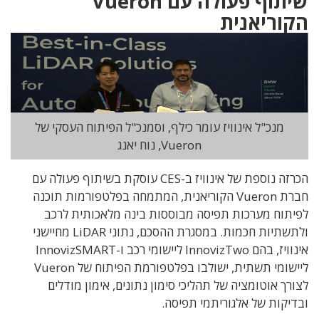
שיתוף פעולה עם Vueron
הקוריאנית
מנכ"ל אינוויז עומר כילף, וסמנכ"ל הפיתוח העסקי של
Vueron, נוח יאנג
הכרזה נוספת של אינוויז ב-CES עוסקת בשיתוף פעולה עם
חברת Vueron הקוריאנית, המתמחה בפלטפורמות תוכנה
לפיתוח מערכות תפיסה מבוססות בינה מלאכותית לרכב
ולתשתיות חכמות. במסגרת ההסכם, נתוני LiDAR מחיישני
אינוויז, בהם InnovizTwo ליישומי רכב ו-InnovizSMART
ליישומי תשתית, ישולבו בפלטפורמת הפיתוח של Vueron
לצורך אוטומציה של תהליכי סימון נתונים, אימון מודלים
ובדיקות של אלגוריתמי תפיסה.