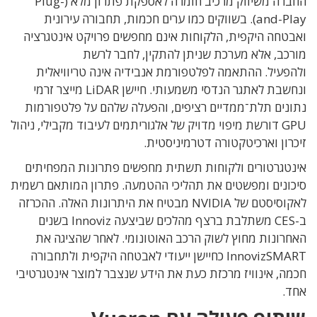
החברה משיווק מרכיב חומרה לאספקת פתרון מלא (Plug-
and-Play). בשווקים כמו ערים חכמות, תחבורה עירונית
ואבטחה היקפית, הלקוחות אינם מחפשים פרויקט אינטגרציה
מורכב, אלא מערכת שניתן להתקין, לחבר לרשת
ולהפעיל. ההתאמה לפלטפורמת אנבידיה אינה טריוויאלית
ונחשבת לאתגר הנדסי משמעותי. חיישן LiDAR מייצר זרמי
נתונים תלת־ממדיים רציפים, והפעלה שלהם על פלטפורמות
GPU דורשת מיפוי מדויק של אלגוריתמים לעיבוד מקבילי, ניהול
זיכרון וארכיטקטורה דטרמיניסטית.
אינטגרטורים ולקוחות תשתית מחפשים פתרונות המפחיתים
סיכונים ומפשטים את תהליכי ההטמעה. פתרון המותאם רשמית
לאקוסיסטם של NVIDIA מבטיח את היתרונות האלה. ההכרזה
ב-CES משתלבת ברצף מהלכים שביצעה Innoviz בשנים
האחרונות מחוץ לשוק הרכב האוטונומי. לאחר שהציגה את
InnovizSMART כחיישן ייעודי לאבטחה היקפית ולתחבורה
חכמה, אינוויז מרכזת כעת את הידע שנצבר למוצר אינטגרטיבי
אחד.