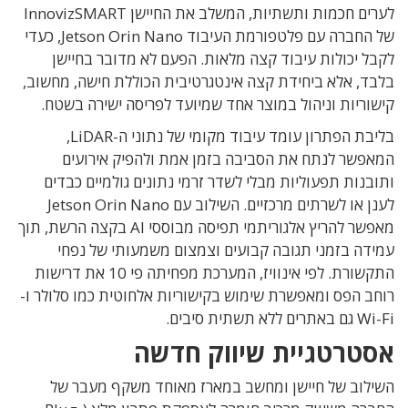
לערים חכמות ותשתיות, המשלב את החיישן InnovizSMART
של החברה עם פלטפורמת העיבוד Jetson Orin Nano, כעדי
לקבל יכולות עיבוד קצה מלאות. הפעם לא מדובר בחיישן
בלבד, אלא ביחידת קצה אינטגרטיבית הכוללת חישה, מחשוב,
קישוריות וניהול במוצר אחד שמיועד לפריסה ישירה בשטח.
בליבת הפתרון עומד עיבוד מקומי של נתוני ה-LiDAR,
המאפשר לנתח את הסביבה בזמן אמת ולהפיק אירועים
ותובנות תפעוליות מבלי לשדר זרמי נתונים גולמיים כבדים
לענן או לשרתים מרכזיים. השילוב עם Jetson Orin Nano
מאפשר להריץ אלגוריתמי תפיסה מבוססי AI בקצה הרשת, תוך
עמידה בזמני תגובה קבועים וצמצום משמעותי של נפחי
התקשורת. לפי אינוויז, המערכת מפחיתה פי 10 את דרישות
רוחב הפס ומאפשרת שימוש בקישוריות אלחוטית כמו סלולר ו-
Wi-Fi גם באתרים ללא תשתית סיבים.
אסטרטגיית שיווק חדשה
השילוב של חיישן ומחשב במארז מאוחד משקף מעבר של