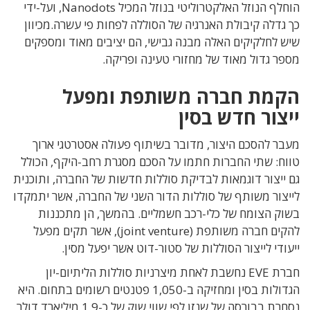
הוחלף הנוזל האלקטרוליטי בנוזל המכיל Nanodots, ועל-ידי
כך גדלה קיבולת האנרגיה של הסוללה לפחות פי עשרה.מכיוון
שיש לחלקיקים האלה מבנה גבישי, הם יציבים מאוד ומספקים
מספר גדול מאוד של מחזורי טעינה ופריקה.
הקמת חברה משותפת ומפעל
ייצור חדש בסין
מעבר להסכם היצור, מדובר בשיתוף פעולה אסטרטגי ארוך
טווח: שתי החברות חתמו על הסכם מסגרת רחב-היקף, הכולל
גם ייצור דוגמאות לבדיקת סוללות חדשות של החברה, ותוכנית
לייצור משותף של סוללות הדור השני של החברה, אשר יתמקדו
בשוק הצומח של כלי-רכב חשמליים. בהמשך, הן מתכננות
להקים חברה משותפת (joint venture), אשר תקים מפעל
ייעודי לייצור הסוללות של סטור-דוט אשר יפעל מסין.
חברת EVE נחשבת לאחת מיצרניות סוללות הליתיום-יון
הגדולות בסין ומחזיקה ב-1,050 פטנטים רשומים בתחום. היא
נסחרת בבורסה של שנזן לפי שווי שוק של כ-1.9 מיליארד דולר,