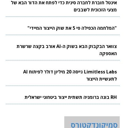
אינטל חוברת לחברה סינית כדי לפתח את הדור הבא של
מצעי הזכוכית לשבבים
"המלחמה הכפילה פי 5 את שוק הייצור המיידי"
צוואר הבקבוק הבא בשוק ה-AI אורב בקצה שרשרת
האספקה
Limitless Labs גייסה 20 מיליון דולר לפיתוח AI
לתעשיית הייצור
RH בונה ברומניה תשתית ייצור ביטחוני ישראלית
סמיקונדקטורס