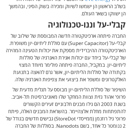
בשלב הראשון הן ישמשו לשיווק ומכירה בשוק הסיני, ובהמשך
הן ישווקו בשאר העולם.
קבלי-על וננו-טכנולוגיה
החברה פיתחה ארכיטקטורה חדשה המבוססת של שילוב של
קבלי-על (Super Capacitor) עם סוללת ליתיום-יון משופרת.
הארכיטקטורה ההיברידית מספקת את יכולות הטעינה המהירה
של קבלי-על ביחד עם יכולות אגירת האנרגיה של סוללות
ליתיום-יון. במקביל, החברה פיתחה פולימר מיוחד המצוי
בקתודה של סוללות הליתיום-יון, אשר גרם להאצה בתנועת
האלקטרונים ומשפר את ביצועי את צפיפות האנרגיה שלה.
השיפור של סוללת הליתיום-יון מבוסס על תגלית מדעית של
פרופ' אהוד גזית וצוות המחקר שלו מאוניברסיטת תל-אביב.
בשנת 2003 הם גילו מבנים חלבוניים זעירים הקשורים
להתפתחות מחלת אלצהיימר. בהשראת המבנים האלה, פיתח
פרופ' גיל רוזנמן (ממייסדי StoreDot) גבישים חדשים בגודל של
2 ננומטר כל אחד, בשם Nanodots. בסוללות של החברה