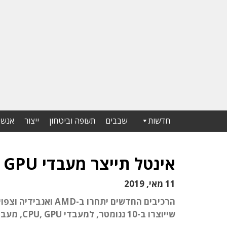
חדשות
שבבים
תעופה וביטחון
ייצור
אנשי
אינטל תייצר מעבדי GPU בתהליך של 7 ננומטר
11 מאי, 2019
שייוצרו ב-10 ננומטר, למעבדי CPU, GPU, מעבדי AI ורכיבי משפחת Agilex FPGA החדשה