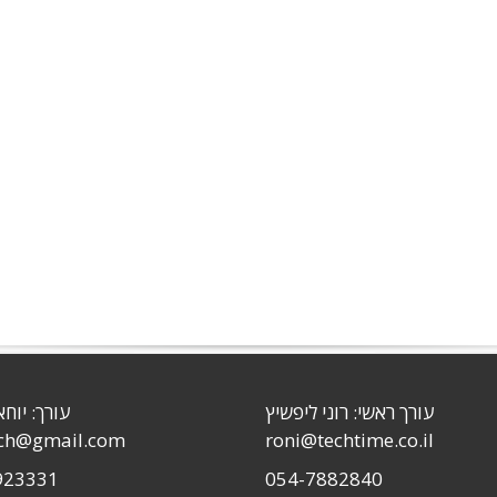
עורך ראשי: רוני ליפשיץ
עורך: יוחא
sch@gmail.com
roni@techtime.co.il
923331
054-7882840