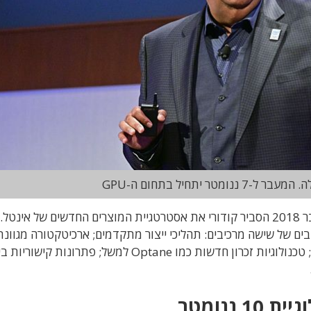
מטר יתחיל בתחום ה-GPU
בכנס הארכיטקטורה של חברת אינטל שנערך בדצמבר 2018 הסביר קודורי את אסטרטגיית המוצרים החדשים של אי
 על מעבדי CPU, אלא על שילובים של שישה מרכיבים: תהליכי ייצור מתקדמים; ארכיטקטורה מגוונ
הכוללת GPU, CPU, FPGA, מאיצים ומארזים חדשים; טכנולוגיות זכרון חדשות כמו Optane למשל; פתרונות קישוריות
ננומטר