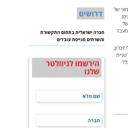
צור ההמוני של
דרושים
לשוק בסוף 2019 (עונת החגים).
ם נוספים של
שיים ולשרתים, מעבדי הסקות לבינה מלאכותית (AI inference processor) ממשפחת Nervana, מעבד
חברה ישראלית בתחום התקשורת
והשרתים מגייסת עובדים
לוגיים, מעגלי זיכרון,
רת eASIC, שאותה אינטל רכשה בחודש יולי 2018. אסטרטגיית
הירשמו לניוזלטר
Programma. בשנת 2018 היוו מכירות הקבוצה כ-3% מכלל
שלנו