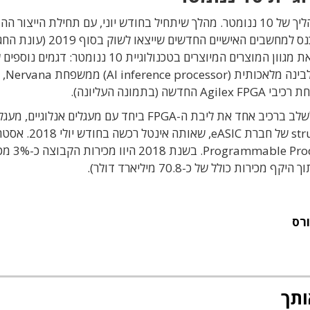
במקביל, היא נערכת להעברת חלק גדול מהייצור לתהליך של 10 ננומטר. מהלך שיתחיל בחודש יוני, עם תחילת היי
מעבדי CPU בפלטפורמת Ice Lake, כדי שיוכלו להיכנס למחשבים האישיים החדשים שייצאו 
במהלך השנה הקרובה (2019-2020) אינטל תרחיב את מגוון המוצרים המיוצרים בטכנולוגיית 10 ננומטר: דגמי
מעבדים למחשבים אי
רכיבי Agilex ייצאו לשוק במארז 3D SiP, המאפשר לשלב ברכיב אחד את ליבת ה-FPGA ביחד עם מעגלים אנ
ממשקי קלט/פלט, ואפילו את ליבת ה-structured ASIC של חב
ה-FPGA של אינטל מיושמת בקבוצת ble Products Group
רס
ותך