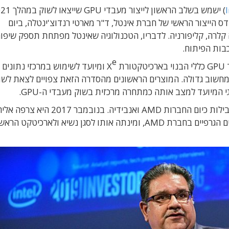
I
 השבוע מהנדס הייצור הראשי של חברת אינטל, ד"ר מארטי רנדוצ'ינטלה, ביום
לרה, קליפורניה. לדבריו, הטכנולוגיה שאינטל מפתחת תספק שיפור
e
X
ומיועד לשימוש במרכזי נתונים 
 מחשוב גדולה. המוצרים הראשונים מהסדרה הזאת צפויים לצאת לשו
היא נערכת זמן רב לתחרות על השוק הזה, שאותו מובילות כיום החברות AMD ואנבידיה. בנוב
ראג'ה קודורי, ששימש כארכיטקט הראשי של המעבדים הגרפיים בחברת AMD, ומינתה אותו לסגן נשיא ולארכיטק