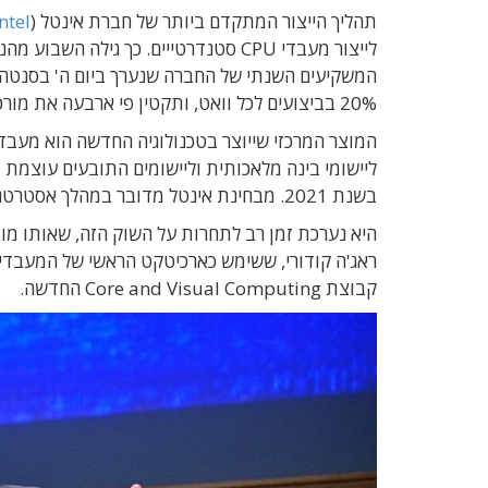
תהליך הייצור המתקדם ביותר של חברת אינטל (
ntel
לייצור מעבדי CPU סטנדרטייים. כך גילה
המשקיעים השנתי של החברה שנערך ביום ה' בסנטה ק
20% בביצועים לכל וואט, ותקטין פי ארבעה את מורכבות הפיתוח.
המוצר המרכזי שייוצר בטכנולוגיה החדשה הוא מעבד GPU כללי הבנוי בארכיטקטורת 
ליישומי בינה מלאכותית וליישומים התובעים עוצמת
בשנת 2021. מבחינת אינטל מדובר במהלך אסטרטגי המיועד למצב אותה כמתחרה מרכזית בשוק מעבדי ה-GPU.
קבוצת Core and Visual Computing החדשה.