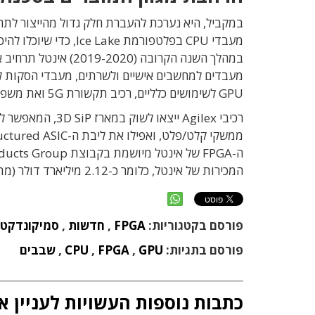
GPU לשימושים כלליים, רכיב תקשורת 5G ואת משפחת רכיבי Agilex FPGA החדשה (בתמונה העליונה).
המכירות של אינטל, כלומר כ-2.12 מיליארד דולר (מתוך היקף מכירות כולל של כ-70.8 מיליארד דולר).
פורסם בקטגוריות:
FPGA
,
חדשות
,
סמיקונדקטו
פורסם בתגיות:
GPU
,
FPGA
,
CPU
,
שבבים
כתבות נוספות העשויות לעניין א