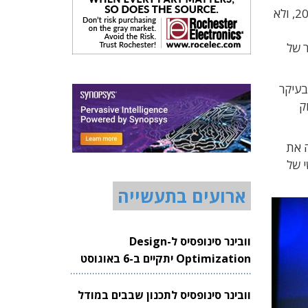
) ישמש בשלב הראשון לייצור מעבדי GPU שייצאו לשוק במהלך 2021, ולא
 של
בעיקר
ק
מבר 2017 היא צרפה אליה את
ט הראשי של
ארועים בתעשייה
וובינר סינופסיס ל-Design
Optimization יתקיים ב-6 באוגוסט
2026
וובינר סינופסיס לתכנון שבבים במודל