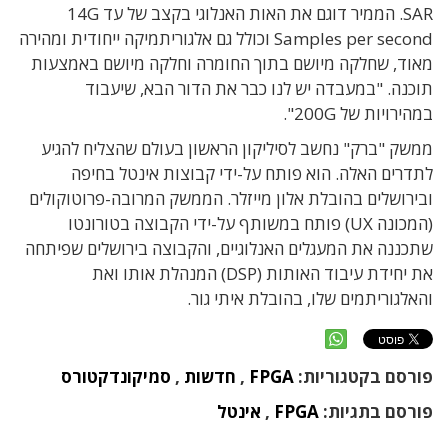
SAR
. הממיר דוגם את האות האנלוגי בקצב של עד 14G
Samples per second וכולל גם אלגוריתמיקה ייחודית ומהירה
מאוד, שחלקה מיושם בתוך החומרה וחלקה מיושם באמצעות
תוכנה. "במעבדה יש לנו כבר את הדור הבא, שיעבוד
במהירויות של 200G".
ממשק "ברק" נחשב לסיליקון הראשון בעולם שהצליח להגיע
לתדרים האלה. הוא פותח על-ידי קבוצות אינטל בחיפה
ובירושלים בהובלת אלון מייזלר. הממשק המרובה-פרוטוקולים
(המכונה UX) פותח במשותף על-ידי הקבוצה בטורונטו
שתכננה את המעגלים האנלוגיים, והקבוצה בירושלים שפיתחה
את יחידת עיבוד האותות (DSP) המנהלת אותו ואת
והאלגוריתמים שלו, בהובלת איתי גור.
פורסם בקטגוריות:
FPGA
,
חדשות
,
סמיקונדקטורס
פורסם בתגיות:
FPGA
,
אינטל