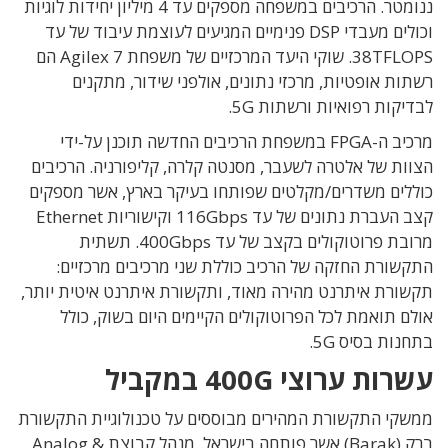
ננומטר. הרכיבים במשפחה מספקים עד 4 מיליון יחידות לוגיות
וכולים מעבדי DSP פנימיים המגיעים לעוצמת עיבוד של עד
38TFLOPS. שוקי היעד המרכזיים של משפחת Agilex 7 הם
רשתות אופטיות, מרכזי נתונים, אולפני שידור, מתקנים
לבדיקות רפואיות ורשתות 5G.
מרכיב ה-FPGA במשפחת הרכיבים החדשה תוכנן על-ידי
הצוות של אלטרה לשעבר, מסנטה קלרה, קליפורניה. הרכיבים
כוללים משדרים/מקלטים שפותחו בעיקר בארץ, אשר מספקים
קצב העברת נתונים של עד 116Gbps וקישוריות Ethernet
מרובת פרוטוקולים בקצב של עד 400Gbps. תשתית
התקשורת החזקה של הרכיב כוללת שני מרכיבים מרכזיים:
תקשורת איתרנט מהירה מאוד, ותקשורת איתרנט איטית יותר,
אולם תואמת לכל הפרוטוקולים הקיימים היום בשוק, כולל
בתחנות בסיס 5G.
עשרות ערוצי 400G במקביל
ממשקי התקשורת המהירים מבוססים על טכנולוגיית התקשורת
ברק (Barak) אשר פותחה בישראל. מנהל קבוצת Analog &