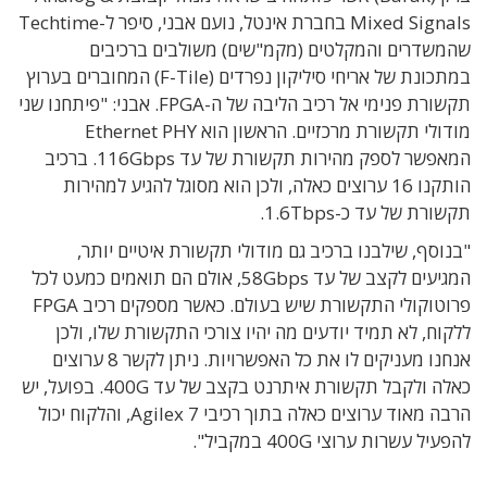
Mixed Signals בחברת אינטל, נועם אבני, סיפר ל-Techtime
שהמשדרים והמקלטים (מקמ"שים) משולבים ברכיבים
במתכונת של אריחי סיליקון נפרדים (F-Tile) המחוברים בערוץ
תקשורת פנימי אל רכיב הליבה של ה-FPGA. אבני: "פיתחנו שני
מודולי תקשורת מרכזיים. הראשון הוא Ethernet PHY
המאפשר לספק מהירות תקשורת של עד 116Gbps. ברכיב
הותקנו 16 ערוצים כאלה, ולכן הוא מסוגל להגיע למהירות
תקשורת של עד כ-1.6Tbps.
"בנוסף, שילבנו ברכיב גם מודולי תקשורת איטיים יותר,
המגיעים לקצב של עד 58Gbps, אולם הם תואמים כמעט לכל
פרוטוקולי התקשורת שיש בעולם. כאשר מספקים רכיב FPGA
ללקוח, לא תמיד יודעים מה יהיו צורכי התקשורת שלו, ולכן
אנחנו מעניקים לו את כל האפשרויות. ניתן לקשר 8 ערוצים
כאלה ולקבל תקשורת איתרנט בקצב של עד 400G. בפועל, יש
הרבה מאוד ערוצים כאלה בתוך רכיבי Agilex 7, והלקוח יכול
להפעיל עשרות ערוצי 400G במקביל".