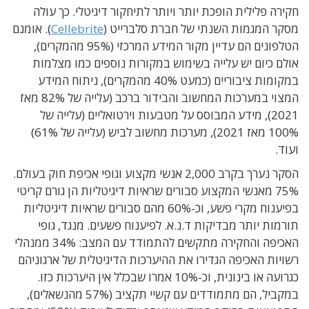
חקירה פלילית הופכת יותר ויותר לתיחקור דיגיטלי. כך עולה
מסקר המגמות השנתי של חברת סלברייט (
Cellebrite
). אומנם
הטלפונים הם עדיין מקור המידע המרכזי (95% מהמקרים),
אולם כיום יש עלייה בשימוש במקורות נוספים כמו מצלמות
במקומות ציבוריים (כמעט 40% מהמקרים), ניתוח המידע
המצוי במערכות המחשוב והבידור ברכב (עלייה של 82% מאז
2021), מידע המבוסס על מטבעות וירטואליים (עלייה של
100% מאז 2021), מערכות מחשוב לביש (עלייה של 61%)
ועוד.
הסקר נערך בקרב 2,000 אנשי מקצוע וגופי אכיפת חוק בעולם.
75% מאנשי המקצוע סבורים שראיות דיגיטליות הן גורם קריטי
בפיענוח מקרי פשע, וכ-60% מהם סבורים שראיות דיגיטליות
תורמות יותר מבדיקות ד.נ.א. לפיענוח פשעים. מנגד, גופי
האכיפה והחקירה מתקשים להתמודד עם המצב: 34% ממנהלי
רשויות האכיפה הגדירו את ההיערכות הדיגיטלית של ארגוניהם
כגרועה או בינונית, וכ-10% אמרו שבכלל אין היערכות כזו.
במקביל, הם מתמודדים עם קשיי תקציב (57% מהנשאלים),