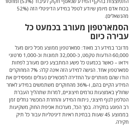
התפוצצות בהיקף המידע שנאסף וזקוק לעיבוד (53%) ומחסור
בכוח אדם מיומן שיודע לטפל במידע הדיגיטלי הזה (52%
מהנשאלים).
הסמארטפון מעורב בכמעט כל
עבירה כיום
מדובר במידע רב מאוד: סמארטפון ממוצע מכיל כיום מעל
60,000 הודעות טקסט, כ-32,000 תמונות וכ-1,000 סרטוני
וידאו – כאשר בכמעט כל פשע המתבצע כיום מעורב לפחות
סמארטפון אחד. הגישה למידע הזה אינה קלה: 7% המחוקרים
הודו שהם מוותרים על החדירה למכשירים נעולים ומפסידים את
המידע הקיים בהם, ו-36% מהחוקרים משתמשים במידע לאחר
שחולץ באמצעות גורמים חיצוניים, למרות שתהליך העברת
הטלפון לגוף חיצוני, ניתוח המידע והחזרת המכשיר גוזלים זמן
רב הפוגע בחקירה. בסך הכל, מערכות אכיפת החוק משקיעות
בממוצע 45
שעות בבחינת ראיות דיגיטליות עבור כל תיק
חקירה.