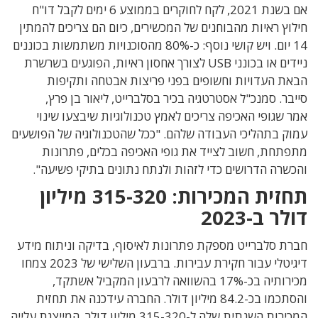
אם
בשנת
2021,
לקח לחוקרים בממוצע
6
ימים לקבל דו"ח
חילוץ ראיות מהבוחנים של המכשירים, כיום הם צריכים להמתין
14
יום
. ויש קושי נוסף: כ-80% מהסוכנויות משתמשות בכוננים
ניידים או בכונני USB לצורך אחסון ראיות, הפוגעים בשרשרת
הבאת העדויות וחשופים בפני פריצות אבטחה ותקיפות
סייבר.
סמנכ"ל אסטרטגיה בכיר בסלברייט,
ליאור בן פרץ,
אמר
שגופי האכיפה צריכים לאמץ טכנולוגיות שיבצעו שינוי
עמוק בתהליכי העבודה שלהם. "
ככל שהטכנולוגיה של הפושעים
מתפתחת
,
חשוב לצייד את גופי האכיפה בכלים
,
פתרונות
והכשרה הדרושים כדי לזהות ולנתח נתונים בתיקי פשיעה
".
תחזית המכירות: 315-320 מיליון
דולר ב-2023
חברת סלברייט מספקת
פתרונות לאיסוף, בדיקה וניתוח מידע
דיגיטלי עבור חקירת עבירות. ברבעון השלישי של 2023 צמחו
מכירותיה בכ-17% בהשוואה לרבעון המקביל אשתקד,
והסתכמו בכ-84.2 מיליון דולר. החברה עידכנה את תחזית
המכירות השנתית שלה ל-315-320 מיליון דולר, המייצגת עלייה