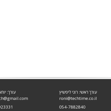
עורך ראשי: רוני ליפשיץ
עורך: יוחא
sch@gmail.com
roni@techtime.co.il
923331
054-7882840