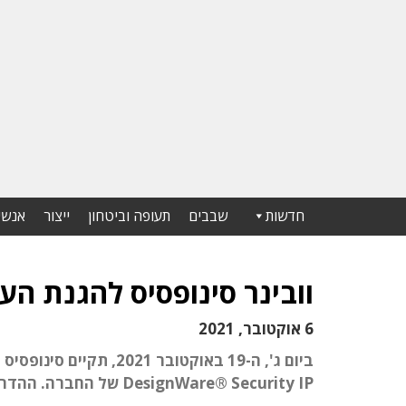
חדשות
שבבים
תעופה וביטחון
ייצור
אנשי
וובינר סינופסיס להגנת הענן יתקיים
6 אוקטובר, 2021
ביום ג', ה-19 באוקטובר
DesignWare® Security IP של החברה. ההדרכה תתקיים בשעה 19:00 לפי שעון ישראל