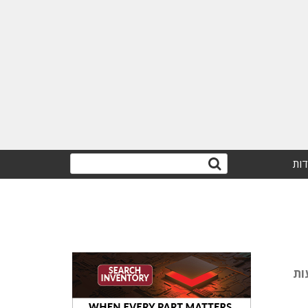
דות
עות