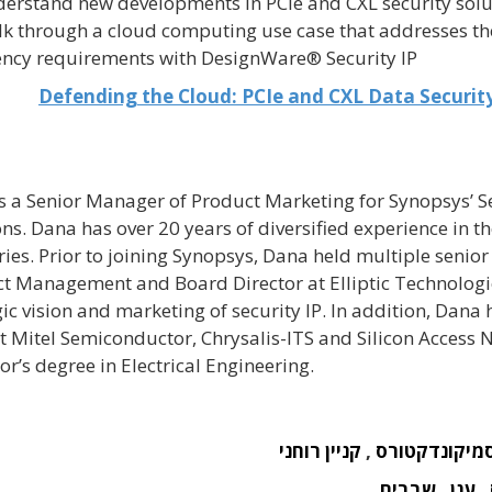
erstand new developments in PCIe and CXL security solut
k through a cloud computing use case that addresses the
ency requirements with DesignWare® Security IP
Defending the Cloud: PCIe and CXL Data Securit
s a Senior Manager of Product Marketing for Synopsys’ Se
ons. Dana has over 20 years of diversified experience in t
ries. Prior to joining Synopsys, Dana held multiple senior 
t Management and Board Director at Elliptic Technologie
gic vision and marketing of security IP. In addition, Dan
at Mitel Semiconductor, Chrysalis-ITS and Silicon Access
or’s degree in Electrical Engineering.
מיקונדקטורס
,
קניין רוחני
,
ענן
,
שבבים