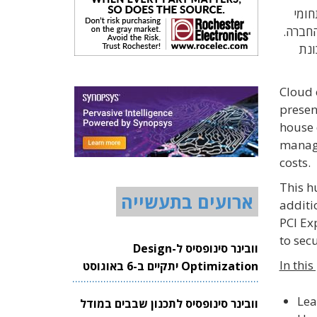
חומי
 פתרונות אבטחה בסיוע מערכת DesignWare® Security IP של החברה.
ונת
Cloud 
presen
house 
manage
costs.
This h
ארועים בתעשייה
additi
PCI Ex
to sec
וובינר סינופסיס ל-Design
In this
Optimization יתקיים ב-6 באוגוסט
2026
Lea
וובינר סינופסיס לתכנון שבבים במודל