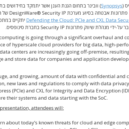
Synopsys
) וובינר בתחום הגנת הענן אשר יתמקד בחידושים בת
התקשורת המאובטחת באמצעות PCIe ו-CXL, ומתן
Defending the Cloud: PCIe and CXL Data Sec
יתקיים במתכ
computing is going through a significant overhaul and co
ce of hyperscale cloud providers for big data, high-perf
data centers are increasingly going off-premise, resulting 
 and store data for companies and application develope
uge, and growing, amount of data with confidential and cr
on, new laws and regulations to comply with data privacy
press (PCIe) and CXL for Integrity and Data Encryption (I
ure their systems and data starting with the SoC.
 presentation, attendees will:
rn about today’s known threats for cloud and edge com