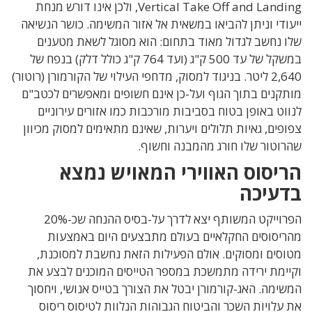
Vertical Take Off and Landing, ולכן אינו דורש מנחת
ייעודי וניתן להביאו במשאית אל אזור המשימה. כושר הנשיאה
שלו נחשב לגדול מאוד בתחום: הוא מסוגל לשאת מטענים
במשקל של עד 500 ק"ג (ועד 764 ק"ג כולל דלק) בנפח של
2,640 ליטר. בניגוד למסוק, מדחפי העילוי של הקורמורן (רוטור)
מותקנים בתוך הגוף ועל-כן אינם חשופים ומאפשרים לכטב"ם
לנווט באופן בטוח בסביבות מורכבות כמו אזורים עירוניים
צפופים, גאיות תלולים ויערות, שאינם מתאימים למסוק מכיוון
שהרוטור שלו חורג מהמבנה וחשוף.
הריסוס האווירי המאויש נמצא
בדעיכה
הפרוייקט המשותף יצא לדרך על-בסיס ההנחה שכ-20%
מהריסוסים החקלאיים בעולם מתבצעים היום באמצעות
מטוסים ומסוקים. אולם הפעילות הזאת נחשבת למסוכנת,
וקיימת ירידה מתמשכת במספר הטייסים המוכנים לבצע את
המשימה. האג-קורמורן יבטל את הצורך בטייס אנושי, ויחסוך
את עלויות השכר והביטוח הגבוהות הנלוות לטיסוס ריסוס