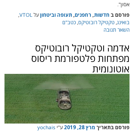
אסון".
פורסם ב
חדשות
,
רחפנים
,
תעופה וביטחון
על
VTOL
,
בואינג
,
טקטיקל רובוטיקס
,
כטב"ם
השאר תגובה
אדמה וטקטיקל רובוטיקס
מפתחות פלטפורמת ריסוס
אוטונומית
פורסם בתאריך
מרץ 28, 2019
ע"י
yochais