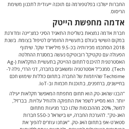
החברות ישלבו בפלטפורמה גם תוכנה ייעודית לתכנון משימת
הריסוס.
אדמה מחפשת הייטק
חברת אדמה נמצאת בשליטת התאגיד הסיני כמצ'יינה ומדורגת
במקום השישי בעולם בתעשיית החומרים לטיפול בצומח. בשנת
2018 הסתכמו מכירותיה בכ-9.5 מיליארד שקל. שיתוף
הפעולה עם טקטיקל רובוטיקס נעשה במסגרת ההחלטה
האסטרטגית להיכנס לתחום ההייטק בתעשיית החקלאות (Ag-
Tech). סמנכ"ל אסטרטגיה ומשאבים בחברה, דני הררי, גילה ל-
Techtime שהיוזמות של החברה בתחום כוללות שימוש חכם
בחיישנים, ברחפנים, בתוכנות חכמות וב-IoT.
"הבנו שהאג-טק הוא תחום מתפתח המאפשר חקלאות יעילה
יותר. הוא מסייע לשפר את התפוקה ולהוזיל עלויות. בברזיל,
למשל, 20% מההכנסות שלנו כבר מגיעות מתחום
האג-טק". להערכת החברה, יש בישראל כ-550 חברות
סטארט-אפ בתחום האג-טק. "אנחנו עוזרים להפוך את