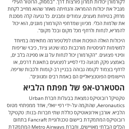
לקורמורן יכולות תמרון פורצות דרך. "במסוק, הרוטור העילי
מגביל את יכולות ההמראה והנחיתה מאחר שהוא מחייב לקחת
מרחק בטיחות מעצים, עמודים ומבנים. כל נגיעה קלה מסכנת
את שלמות הכלי. מכיוון שמדחפי הקורמורן מוגנים, הוא יכול
להמריא, לנחות ולרחף מכל מקום ובכל מקום".
היכולות האלה הופכות אותו לפלטפורמה מתאימה במיוחד
למשימות לוגיסטיות מורכבות כמו שינוע ציוד, כיבוי שריפות
ופינוי פצועים. "הקורמורן יכול לנחות על גג או ספינה בלב ים,
באמצע פקק תנועה כדי לסייע לפצועים בתאונת דרכים, או
לרחף בצמוד לקומה גבוהה בבניין רב-קומות ולכבות שריפה.
היישומים הפוטנציאליים הם באמת רבים ומגוונים".
הסטארט-אפ של מפתח הלביא
טקטיקל רובוטיקס נמצאת בבעלות חברת Urban
Aeronautics, שהוקמה על-ידי רפי יואלי, אחד ממפתחי מטוס
הלביא. אורבן אירונאוטיקס כוללת שתי חברות-בנות: טקטיקל
רובוטיקס המתמקדת ביישום טכנולוגיית Fancraft בתחום
הכלים הבלתי מאויישים, וחברת Metro Airways המתמקדת