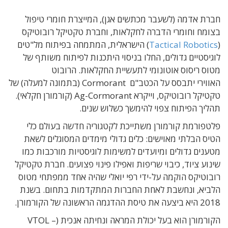
חברת אדמה (לשעבר מכתשים אגן), המייצרת חומרי טיפול
בצומח וחומרי הדברה לחקלאות, וחברת טקטיקל רובוטיקס
(
Tactical Robotics
) הישראלית, המתמחה בפיתוח מל"טים
לוגיסטיים גדולים, החלו בניסוי היתכנות לפיתוח משותף של
מטוס ריסוס אוטונומי לתעשיית החקלאות. הרובוט
האווירי יתבסס על הכטב"ם Cormorant (בתמונה למעלה) של
טקטיקל רובוטיקס, וייקרא Ag-Cormorant (קורמורן חקלאי).
תהליך הפיתוח צפוי להימשך כשלוש שנים.
פלטפורמת קורמורן משתייכת לקטגוריה חדשה בעולם כלי
הטיס הבלתי מאוישים: כלים גדולי מימדים המסוגלים לשאת
מטענים גדולים ומיועדים למשימות לוגיסטיות מורכבות כמו
שינוע ציוד, כיבוי שריפות ואפילו פינוי פצועים. חברת טקטיקל
רובוטיקס הוקמה על-ידי רפי יואלי שהיה אחד ממפתחי מטוס
הלביא, ונחשבת לאחת החברות המתקדמות בתחום. בשנת
2018 היא ביצעה את טיסת ההדגמה הראשונה של הקורמורן.
הקורמורן הוא בעל יכולת המראה ונחיתה אנכית (VTOL –