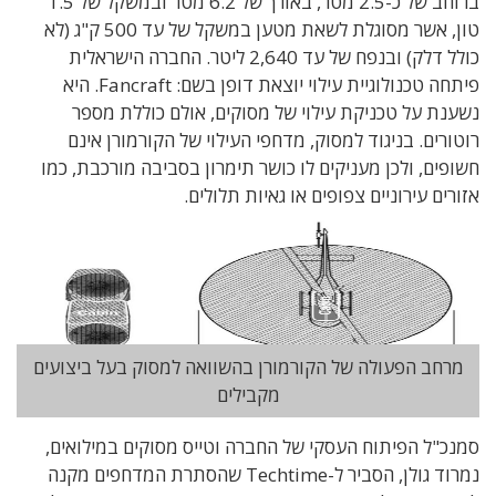
ברוחב של כ-2.5 מטר, באורך של 6.2 מטר ובמשקל של 1.5
טון, אשר מסוגלת לשאת מטען במשקל של עד 500 ק"ג (לא
כולל דלק) ובנפח של עד 2,640 ליטר. החברה הישראלית
פיתחה טכנולוגיית עילוי יוצאת דופן בשם: Fancraft. היא
נשענת על טכניקת עילוי של מסוקים, אולם כוללת מספר
רוטורים. בניגוד למסוק, מדחפי העילוי של הקורמורן אינם
חשופים, ולכן מעניקים לו כושר תימרון בסביבה מורכבת, כמו
אזורים עירוניים צפופים או גאיות תלולים.
מרחב הפעולה של הקורמורן בהשוואה למסוק בעל ביצועים
מקבילים
סמנכ"ל הפיתוח העסקי של החברה וטייס מסוקים במילואים,
נמרוד גולן, הסביר ל-Techtime שהסתרת המדחפים מקנה