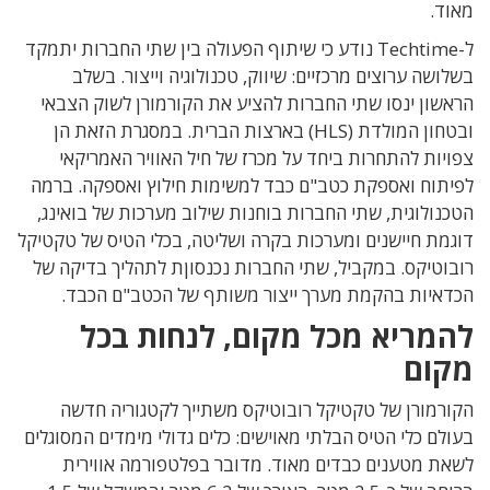
מאוד.
ל-Techtime נודע כי שיתוף הפעולה בין שתי החברות יתמקד
בשלושה ערוצים מרכזיים: שיווק, טכנולוגיה וייצור. בשלב
הראשון ינסו שתי החברות להציע את הקורמורן לשוק הצבאי
ובטחון המולדת (HLS) בארצות הברית. במסגרת הזאת הן
צפויות להתחרות ביחד על מכרז של חיל האוויר האמריקאי
לפיתוח ואספקת כטב"ם כבד למשימות חילוץ ואספקה. ברמה
הטכנולוגית, שתי החברות בוחנות שילוב מערכות של בואינג,
דוגמת חיישנים ומערכות בקרה ושליטה, בכלי הטיס של טקטיקל
רובוטיקס. במקביל, שתי החברות נכנסוןת לתהליך בדיקה של
הכדאיות בהקמת מערך ייצור משותף של הכטב"ם הכבד.
להמריא מכל מקום, לנחות בכל
מקום
הקורמורן של טקטיקל רובוטיקס משתייך לקטגוריה חדשה
בעולם כלי הטיס הבלתי מאוישים: כלים גדולי מימדים המסוגלים
לשאת מטענים כבדים מאוד. מדובר בפלטפורמה אווירית