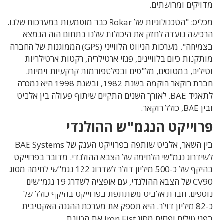
מדויקים ומרושתים.
מכליס: "הטכנולוגיות של Rokar כבר מוטמעות במערכות שלנו.
הרכישה נועדה לחזק את היכולות שלנו בתחום הזה הנמצא
בצמיחה". מערכות הניווט הלווייני (GPS) הממוגנות של החברה
מותקנות כיום בלוויינים, פגזי ארטילריה, רקטות ארטילריות
וטילים, במטוסים, מל"טים ובפלטפורמות קרקעיות וימיות.
חברת רוקאר הוקמה בשנת 1982, ובשנת 1998 היא נמכרה
לתאגיד BAE. לאורך השנים התקיים שיתוף פעולה בין אלביט
ובין BAE, כולל רוקאר.
פרוייקט הנגמ"ש ההולנדי
בין השאר, אלביט שותפה בפרוייקט הענק של BAE Systems
לשידרוג נגמ"שי הלחימה של הצבא ההולנדי. מדובר בפרוייקט
בהיקף של כ-500 מיליון דולר לשדרוג 122 נגמ"שי לחימה מסוג
CV90 של הצבא ההולנדי, עם אופציה לשדרג 19 נגמ"שים
נוספים. חברת אלביט משתתפת בפרוייקט בהיקף כולל של
כ-82 מיליון דולר. היא תספק את מערכת ההגנה האקטיבית
בפני טילים ופגזים מסוג Iron Fist את הכוונת