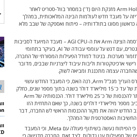
מניית Arm Holdings מזנקת היום (ד') במסחר בוול-סטריט לאחר
זה על מעבד חדש לעולמות הבינה המלאכותית, במהלך
 כראשון מסוגו בתולדותיה – פיתוח ואספקה של שבב מלא
בהודעה שפרסמה הציגה Arm את ה-AGI CPU – מעבד המיועד לסביבות
ענן ודאטה סנטרים, עם דגש על עומסי עבודה של AI, בעיקר בתחומי
inferen ותזמור מערכות. בניגוד למודל הפעילות המסורתי של החברה,
שוי ארכיטקטורות וליבות עיבוד ליצרניות שבבים, מדובר
החברה עצמה מתכננת ומביאה לשוק.
בריאיון לרויטרס העריך מנכ"ל Arm, רנה האס, כי המעבד החדש עשוי
א
להניב הכנסות של עד כ־15 מיליארד דולר בשנה בתוך מספר שנים, כחלק
מיעד רחב יותר להכנסות של כ־25 מיליארד דולר. הכנסותיה של Arm
ב מספר מיליארדי דולרים בשנה, כך שאם התחזית הזו
החדש יהווה את מקור ההכנסות הראשי לש החברה, דבר
26
חשיבות האסטרטגית של המהלך.
וו
Arm מציינת כי הפיתוח נעשה בשיתוף פעולה עם Meta, וכי המעבד
 של מפעילות ענן גדולות. לצד זאת, החברה מדגישה כי