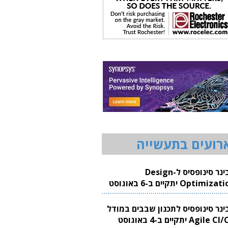
רועים בתעשייה
וובינר סינופסיס ל-Design
Optimization יתקיים ב-6 באוגוסט
20
בינר סינופסיס לתכנון שבבים במודל
Agile CI/CD יתקיים ב-4 באוגוסט