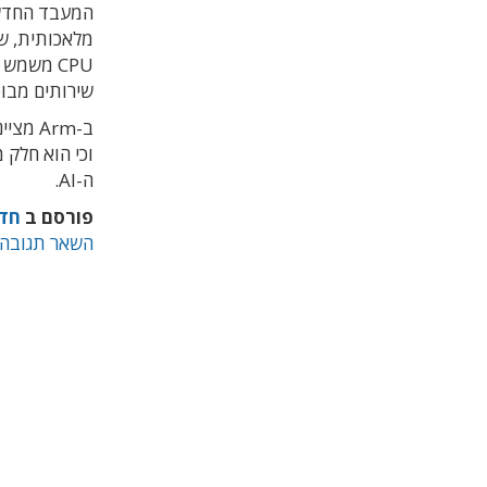
המעבד החדש
מלאכותית, שב
CPU משמש
שירותים מבוססי AI, לצד מאיצים 
ב-Arm 
וכי הוא חלק 
ה-AI.
פורסם ב
חד
השאר תגובה