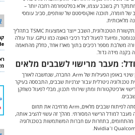
26
מתמקד רק בשבב עצמו, אלא בפלטפורמה רחבה יותר –
 של חומרה, תוכנה ואקוסיסטם של שותפים, סביב עומסי
א
נה מלאכותית.
לפי דיווחים בתקשורת הטכנולוגית, השבב ייוצר באמצעות TSMC בתהליך
ייצור של כ-3 ננומטר, ומיועד לפעול לצד רכיבי האצה כמו GPU. עוד עולה
InMode
ורה משלבת מספר רכיבים בתוך מארז אחד, כחלק מהתאמה
 בקנה מידה גדול.
רא
ודל: מעבר מרישוי לשבבים מלאים
מצט
המהלך מסמן שינוי באופן הפעילות של Arm. החברה, שנחשבה לאורך
 טכנולוגיה ניטרלית עבור יצרניות שבבים, התבססה בעיקר
ישוי ארכיטקטורות ומתן שירותי תכנון, מבלי לפעול כשחקן
שבבים.
כעת, עם כניסתה לפיתוח שבבים מלאים, Arm מרחיבה את תחום
מעבר למודל הרישוי המסורתי. מהלך זה עשוי להציב אותה,
מהתחומים, בתחרות עם חברות המשתמשות בטכנולוגיה
Qualco
ו־
Nvidia
.