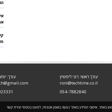
הר
אי
את
לש
קי
מאר
עורך ראשי: רוני ליפשיץ
עורך: יוחא
sch@gmail.com
roni@techtime.co.il
923331
054-7882840
שימוש באתר. איסוף המידע באתר נעשה באופן אנונימי, למעט בטפסי יצירת קשר