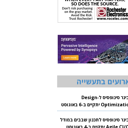
רועים בתעשייה
וובינר סינופסיס ל-Design
Optimization יתקיים ב-6 באוגוסט
20
בינר סינופסיס לתכנון שבבים במודל
Agile CI/CD יתקיים ב-4 באוגוסט