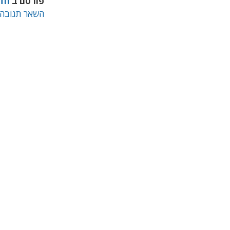
פורסם ב
חד
השאר תגובה