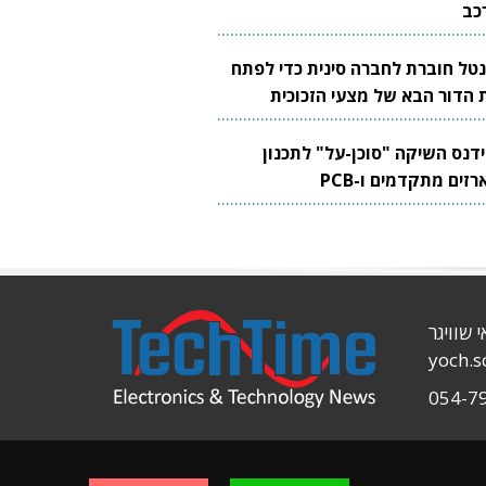
כב
נטל חוברת לחברה סינית כדי לפתח
 הדור הבא של מצעי הזכוכית
בבים
ידנס השיקה "סוכן-על" לתכנון
זים מתקדמים ו-PCB
י שוויגר
yoch.
054-7