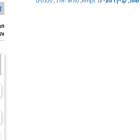
שות
,
קניין רוחני
על
Ampt
,
סולאר-אדג'
,
פטנטים
ד
חב
וה