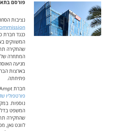
פורסם בתא
נציבות הסחר 
ommission
כנגד חברת סו
המשווקים באר
המתחרה שלה
מניעה האוסר 
פתיחתה.
חברת Ampt מספקת ממירי הספק לפאנלים סולאריים. לחברה יש
פורטפוליו של כ-50 פט
לוונט גאן, מ