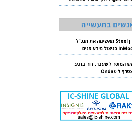
20
נשים בתעשייה
קרן Steel מאשימה את מנכ"ל
 בניצול מידע פנים
ש המוסד לשעבר, דוד ברנע,
רף ל-Ondas