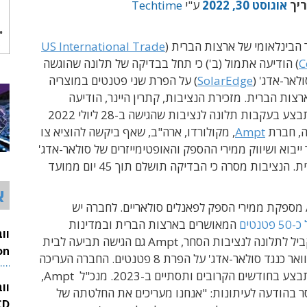
ריך
אוגוסט 30, 2022
ע"י
Techtime
הבינלאומי של ארצות הברית (
US International Trade
C
) הודיעה אתמול (ב') כי תחל בבדיקה של תלונה שהוגשה
לאר-אדג' (
SolarEdge
) על הפרת שני פטנטים במוצריה
צות הברית. מזכירת הנציבות, קתרין היינר, הודיעה
שהחקירה תתבצע בעקבות תלונה לנציבות שהגישה ב-28 ליולי 2022
, חברת
Ampt
, מקולורדו, ארה"ב, שאף ביקשה להוציא צו
ייבוא ושיווק ממירי ההספק והאופטימייזרים של סולאר-אדג'
בארצות הברית. הנציבות מסרה כי הבדיקה תושלם תוך 45 יום ממועד
א
נטים
המאושרים בארצות הברית ובמדינות
נוספות. במקביל לתלונה לנציבות הסחר, Ampt גם הגישה תביעה לבית
המשפט בדלוואר כנגד סולאר-אדג' על הפרת 8 פטנטים. החברה העריכה
26
שהחקירה תתבצע בחודשים הקרובים ותסתיים ב-2023. מנכ"ל Ampt,
וו
סר בהודעה לעיתונות: "אנחנו מעריכים את החלטתה של