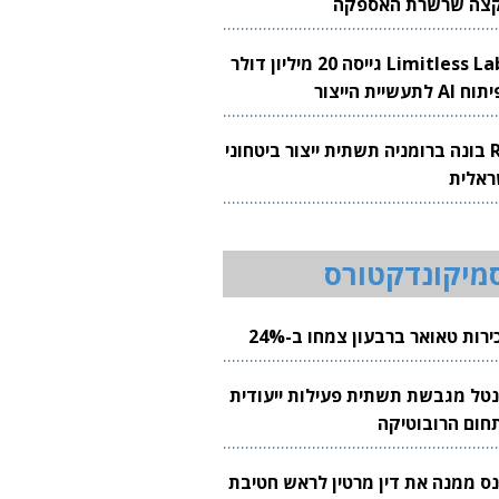
צה שרשרת האספקה
Limitless Labs גייסה 20 מיליון דולר
AI לתעשיית הייצור
RH בונה ברומניה תשתית ייצור ביטחוני
ראלית
מיקונדקטורס
רות טאואר ברבעון צמחו ב-24%
נטל מגבשת תשתית פעילות ייעודית
חום הרובוטיקה
נס ממנה את דין מרטין לראש חטיבת