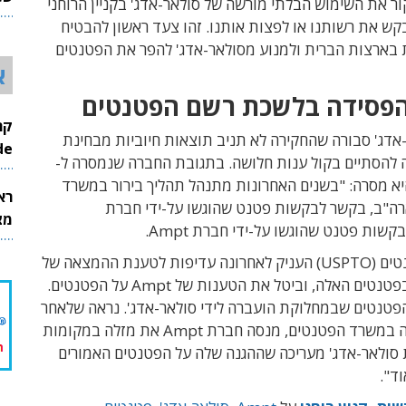
ר את השימוש הבלתי מורשה של סולאר-אדג' בקניין הרוחני
26
קש את רשותנו או לפצות אותנו. זהו צעד ראשון להבטיח
 בארצות הברית ולמנוע מסולאר-אדג' להפר את הפטנטים
א
אדג' סבורה שהחקירה לא תניב תוצאות חיוביות מבחינת
InMode
צפויה להסתיים בקול ענות חלושה. בתגובת החברה שנמסרה ל-
Techti היא מסרה: "בשנים האחרונות מתנהל תהליך בירור במשרד
רא
ה"ב, בקשר לבקשות פטנט שהוגשו על-ידי חברת
מצט
קשות פטנט שהוגשו על-ידי חברת Ampt.
"משרד הפטנטים (USPTO) העניק לאחרונה עדיפות לטענת ההמצאה של
סולאר-אדג' בפטנטים האלה, וביטל את הטענות של Ampt על הפטנטים.
פטנטים שבמחלוקת הועברה לידי סולאר-אדג'. נראה שלאחר
שהיא הפסידה במשרד הפטנטים, מנסה חברת Ampt את מזלה במקומות
 סולאר-אדג' מעריכה שההגנה שלה על הפטנטים האמורים
ד".