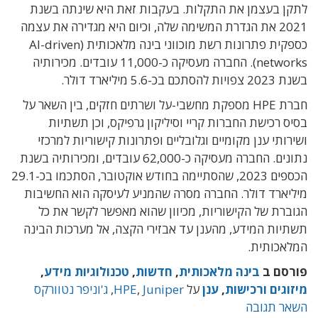
לתקן בעצמן את התקלות. בעקבות זאת היא שינתה בשנת
2021 את הגדרת המשימה שלה, וכיום היא מגדירה את עצמה
כספקית פתרונות רשת מוכווני בינה מלאכותית (AI-driven
networks). החברה מעסיקה כ-11,000 עובדים. מכירותיה
בשנת 2023 צפויות להסתכם בכ-5.6 מיליארד דולר.
חברת HPE מספקת מחשבי-על ושרתים חזקים, בין השאר על
בסיס רכישת החברות קריי וסיליקון גרפיקס, וכן תשתיות
ושירותי ענן מקומיים וגלובליים ופתרונות קישוריות למרכזי
נתונים. החברה מעסיקה כ-62,000 עובדים, ומכירותיה בשנת
הכספים 2023, שהסתיימה בחודש אוקטובר, הסתכמו בכ-29.1
מיליארד דולר. החברה מסרה שהמניע לעיסקה הוא החשיבות
הגוברת של הקישוריות, מכיוון שהוא מאפשר לקשר את כל
תשתיות המידע, מהענן עד אבזירי הקצה, אל מערכות הבינה
המלאכותית.
פורסם ב
בינה מלאכותית
,
חדשות
,
טכנולוגיות מידע
,
מיזוגים ורכישות
,
ענן
על
Juniper
,
HPE
,
ג'וניפר נטוורקס
השאר תגובה