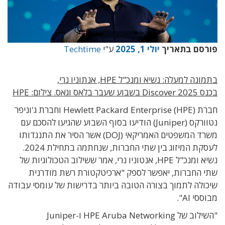
פורסם בתאריך
יולי 1, 2025
ע"י
Techtime
בתמונה למעלה: נשיא ומנכ"ל HPE, אנתוניו נרי,
בכנס
Discover 2025
בשבוע שעבר בלאס וגאס. צילום:
HPE
חברת Hewlett Packard Enterprise (HPE) וחברת ג'וניפר
נטוורקס (Juniper) הודיעו בסוף השבוע שהגיעו להסכם עם
משרד המשפטים האמריקאי (DOJ) אשר הסיר את התנגדותו
לעסקת המיזוג בין שתי החברות, שנחתמה בתחילת 2024.
נשיא ומנכ"ל HPE, אנטוניו נרי, אמר ששילוב הטכולוגיות של
שתי החברות, יאפשר לספק "ארכיטקטורת רשת מודרנית
שיכולה לתמוך בצורה הטובה ביותר בדרישות של עומסי עבודה
מבוססי AI".
"השילוב של HPE Aruba Networking ו-Juniper