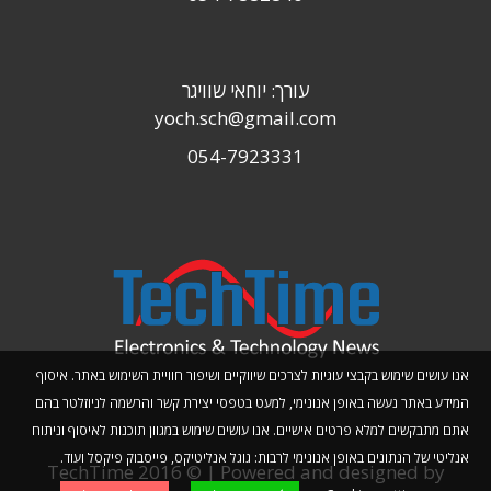
עורך: יוחאי שוויגר
yoch.sch@gmail.com
054-7923331
אנו עושים שימוש בקבצי עוגיות לצרכים שיווקיים ושיפור חוויית השימוש באתר. איסוף
המידע באתר נעשה באופן אנונימי, למעט בטפסי יצירת קשר והרשמה לניוזלטר בהם
אתם מתבקשים למלא פרטים אישיים. אנו עושים שימוש במגוון תוכנות לאיסוף וניתוח
אנליטי של הנתונים באופן אנונימי לרבות: גוגל אנליטיקס, פייסבוק פיקסל ועוד.
TechTime 2016 © | Powered and designed by