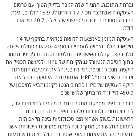
וברמת התוכנה. המנייה שלה הגיבה בדיוק הפוך: עם פרסום
העיסקה היא נחתכה מכ-17.7 דולרים לכ-15.9 דולרים, וכעת
החברה נסחרת בניו יורק לפי שווי שוק של כ-20.7 מיליארד
דולר.
העיסקה תמומן באמצעות הלוואה בנקאית בהיקף של 14
מיליארד דולר, וצפויה להסתיים בסוף 2024 או בתחילת 2025,
תלוי בקצב קבלת האישורים הרגולטוריים. חברת ג'וניפר תמוזג
בתוך חטיבת הנטוורקינג הקיימת של HPE, ולמעשה תכפיל את
היקפה. מנכ"ל ג'וניפר, רמי רחים, ינהל את החטיבה הממוזגת
וידווח לנשיא ומנכ"ל HPE, אנטוניו נרי. העיסקה תכפיל את
היקף העסקים של HPE בתחום הנטוורקינג ותביא לחיסכון של
כ-450 מיליון דולר בתוך שלוש שנים.
חברת ג'וניפר מספקת מתגים ונתבים מהירים לתשתיות ענן,
למרכזי נתונים ולחברות טלקום. היא הייתה מהחברות
הראשונות בשוק אשר אימצו טכנולוגיות בינה מלאכותית
לתחום התקשורת, מתוך כוונה לפתח פתרונות קישוריות אשר
יודעים לנהל את עצמם באופן אוטונומי. כולל רשתות שיודעות