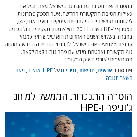
במסגרת זאת
חטיבה ממוזגת גם בישראל
.
גיאת יוביל את
פעילות חטיבת התקשורת החדשה, אשר ת
ספק פתרונות
ללקוחות ממשלתיים
,
ביטחוניים ועיסקיים
.
רועי גיאת
(42),
הצטרף ל
–
HP
בשנת
2011,
ומילא מגוון תפקידי ניהול בכירים
בחברה
.
בשלוש השנים האחרונות הוא שימש רועי כמנהל
קבוצת
HPE Aruba
בישראל
.
לדבריו
: “החטיבה החדשה מהווה
גוף תקשורת ואבטחת מידע עם פתרונות מקצה לקצה
,
המותאמים לצורכי השוק המקומי"
.
פורסם ב
אנשים
,
חדשות
,
מינויים
על
HPE
,
אנשים
,
גיאת
השאר תגובה
הוסרה התנגדות הממשל למיזוג
ג'וניפר ו-HPE