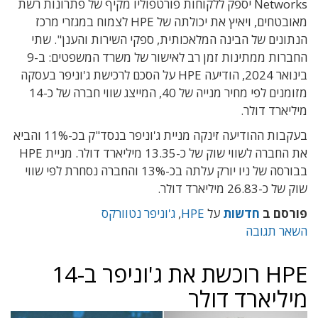
Networks יספק ללקוחות פורטפוליו מקיף של פתרונות רשת
מאובטחים, ויאיץ את יכולתה של HPE לצמוח במגזרי מרכז
הנתונים של הבינה המלאכותית, ספקי השירות והענן". שתי
החברות ממתינות זמן רב לאישור של משרד המשפטים: ב-9
בינואר 2024, הודיעה HPE על הסכם לרכישת ג'וניפר בעסקה
מזומנים לפי מחיר מנייה של 40, המייצג שווי חברה של כ-14
מיליארד דולר.
בעקבות ההודיעה זינקה מניית ג'וניפר בנסד"ק בכ-11% והביא
את החברה לשווי שוק של כ-13.35 מיליארד דולר. מניית HPE
בבורסה של ניו יורק עלתה בכ-13% והחברה נסחרת לפי שווי
שוק של כ-26.83 מיליארד דולר.
פורסם ב
חדשות
על
HPE
,
ג'וניפר נטוורקס
השאר תגובה
HPE רוכשת את ג'וניפר ב-14
מיליארד דולר