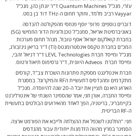
עזרי, מנכ"ל Quantum Machines ד"ר יונתן כהן, מנכ"ל
Vayyar רביב מלמד, וחוקר תחום ה-THz דוד בן בסט.
דוברים נוספים: פרופ' יוסף פנחסי מהפקולטה להנדסה
באוניברסיטת אריאל, סמנכ"ל טכנולוגיות הדור החמישי (5G)
בחברת קואלקום ישראל אסף טובול, מנהל תחום מערכות
המכ"ם בחברת טקסס אינסטרומנטס (TI) ד"ר בריאן גינזבורג,
מנכ"ל ומייסד חברת LEVL Technologies ד"ר דניאל זהבי,
ומייסד חברת Adveos היוונית, ד"ר גרסימוס תיאודורטוס.
חברת אינטליגנט מספקת פתרונות השכרת צב"ד, קורסים
מתקדמים ומהנדסים לתעשיית הRF והמיקרוגל. במסגרת
הארוע היא גם תציין את יובל ה-20 שנה להיווסדה. מנכ"ל
ומייסד החברה, אורן חגי, אמר שהסמינר השנתי של אינטרליג'נט
בקיימבריג', בריטניה, הפך לאחד מהאירועים הבולטים בתעשיית
ה-RF הבריטית.
חגי: "החלטנו לשכפל את ההצלחה ולייבא את הפורמט ארצה.
הסמינר במרץ מהווה הזדמנות ייחודית עבור מהנדסים