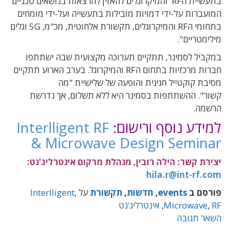
בתעשיית הRF והמיקרוגלים להאזין להרצאות בנושאים טכניים
המועברות על-ידי דמויות מובילות בתעשייה ועל-ידי מומחים
בתחומי הRF והמיקרוגלים, תקשורת אלחוטית, מכ"מ, 5G וגלים
מילימטריים".
במקביל לסמינר, תתקיים תערוכה מקצועית שבה ישתתפו
חברות מרכזיות בתחום הRF והמיקרוגל. בערב הארוע תתקיים
מסיבת קוקטייל חגיגית והופעה של שלישיית "מה
קשור". ההשתתפות בסמינר היא ללא תשלום, אך נדרשת
הרשמה.
למידע נוסף ורישום:
Interlligent RF
& Microwave Design Seminar
יצירת קשר: הילה רובין, מנהלת מרקום אינטרליג'נט:
hila.r@int-rf.com
פורסם ב
events
,
חדשות
,
תקשורת
על
,
Interlligent
RF
,
Microwave
,
אינטרליג'נט
השאר תגובה