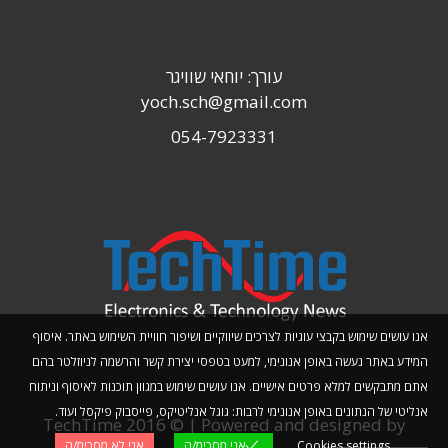
עורך: יוחאי שוויגר
yoch.sch@gmail.com
054-7923331
אנו עושים שימוש בקבצי עוגיות לצרכים שיווקיים ושיפור חוויית השימוש באתר. איסוף
המידע באתר נעשה באופן אנונימי, למעט בטפסי יצירת קשר והרשמה לניוזלטר בהם
אתם מתבקשים למלא פרטים אישיים. אנו עושים שימוש במגוון תוכנות לאיסוף וניתוח
אנליטי של הנתונים באופן אנונימי לרבות: גוגל אנליטיקס, פייסבוק פיקסל ועוד.
TechTime 2016 © | Powered and designed by
Cookies settings
אני מסכימ/ה
אני לא מסכימ/ה