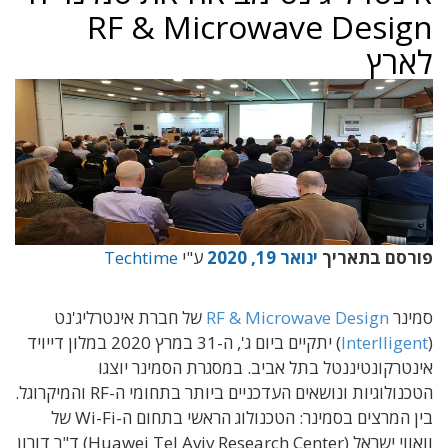
RF & Microwave Design
לארץ
פורסם בתאריך
ינואר 19, 2020
ע"י
Techtime
סמינר
RF & Microwave Design
של חברת אינטרליג'נט
(
Interlligent
) יתקיים ביום ג', ה-31 במרץ 2020 במלון דייויד
אינטרקונטיננטל בתל אביב. במסגרת הסמינר יוצגו
הטכנולוגיות ונושאים העדכניים ביותר בתחומי ה-RF והמיקרוגל.
בין המרצים בסמינר: הטכנולוג הראשי בתחום ה-Wi-Fi של
וואווי ישראל (Huawei Tel Aviv Research Center) ד"ר דורון