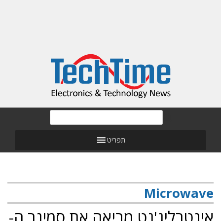
תפריט
Microwave
אינטרליג'נט מביאה את סמינר ה-