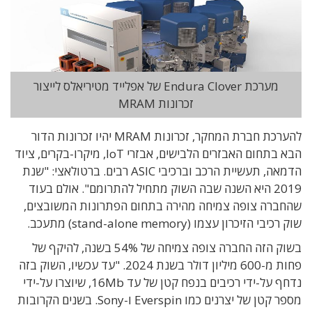
מערכת Endura Clover של אפלייד מטיריאלס לייצור
זכרונות MRAM
להערכת חברת המחקר, זכרונות MRAM יהיו זכרונות הדור
הבא בתחום האבזרים הלבישים, אבזרי IoT, מיקרו-בקרים, ציוד
הדמאה, תעשיית הרכב וברכיבי ASIC רבים. ברטולאצי: "שנת
2019 היא השנה שבה השוק מתחיל להתרומם". אולם בעוד
שהחברה צופה צמיחה מהירה בתחום הפתרונות המשובצים,
שוק רכיבי הזיכרון עצמו (stand-alone memory) מתעכב.
בשוק הזה החברה צופה צמיחה של 54% בשנה, להיקף של
פחות מ-600 מיליון דולר בשנת 2024. "עד עכשיו, השוק בזה
נדחף על-ידי רכיבים בנפח קטן של עד 16Mb, שיוצרו על-ידי
מספר קטן של יצרנים כמו Everspin ו-Sony. בשנים הקרובות