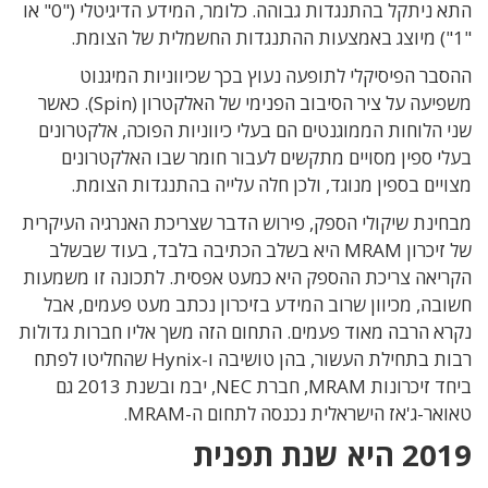
התא ניתקל בהתנגדות גבוהה. כלומר, המידע הדיגיטלי ("0" או
"1") מיוצג באמצעות ההתנגדות החשמלית של הצומת.
ההסבר הפיסיקלי לתופעה נעוץ בכך שכיווניות המיגנוט
משפיעה על ציר הסיבוב הפנימי של האלקטרון (Spin). כאשר
שני הלוחות הממוגנטים הם בעלי כיווניות הפוכה, אלקטרונים
בעלי ספין מסויים מתקשים לעבור חומר שבו האלקטרונים
מצויים בספין מנוגד, ולכן חלה עלייה בהתנגדות הצומת.
מבחינת שיקולי הספק, פירוש הדבר שצריכת האנרגיה העיקרית
של זיכרון MRAM היא בשלב הכתיבה בלבד, בעוד שבשלב
הקריאה צריכת ההספק היא כמעט אפסית. לתכונה זו משמעות
חשובה, מכיוון שרוב המידע בזיכרון נכתב מעט פעמים, אבל
נקרא הרבה מאוד פעמים. התחום הזה משך אליו חברות גדולות
רבות בתחילת העשור, בהן טושיבה ו-Hynix שהחליטו לפתח
ביחד זיכרונות MRAM, חברת NEC, יבמ ובשנת 2013 גם
טאואר-ג'אז הישראלית נכנסה לתחום ה-MRAM.
2019 היא שנת תפנית