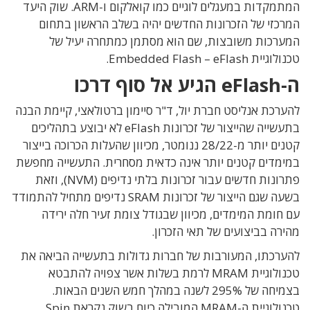
המתמקדות במעגלים לוגיים כמו קואלקום ו-ARM. שוק היעד
המרכזי של הזכרונות החדשים יהיה בשלב הראשון בתחום
המערכות משובצות, שם הוא מסתמן כמתחרה יעיל של
טכנולוגיית Embedded Flash – eFlash.
ה-eFlash הגיע אל סוף דרכו
להערכת אנליסט חברת יול, ד"ר סיימון ברטולאצי, קיימת הבנה
בתעשייה שהייצור של זכרונות eFlash לא יבוצע בתהליכים
קטנים יותר מ-28/22 ננומטר, מכיוון שהעלות הכרוכה בייצור
במימדים קטנים יותר אינה כדאית מסחרית. התעשייה מחפשת
פתרונות חדשים עבור זכרונות בלתי נדיפים (NVM), וזאת
בשעה שגם הייצור של זכרונות SRAM נדיפים מתחיל להתמודד
עם חומת המימדים, מכיוון שבגודל צומת זעיר חלה ירידה
מהירה בביצועים של תאי הזכרון.
להערכתו, המעורבות של חברות גדולות בתעשייה הביאה את
טכנולוגיית MRAM לרמת בשלות אשר צפויה להתבטא
בצמיחה של 295% לשנה במהלך חמש השנים הבאות.
טכנולוגיית ה-MRAM המובילה כיום בשוק נקראת Spin