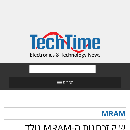
תפריט
MRAM
שוק זכרונות ה-MRAM נולד