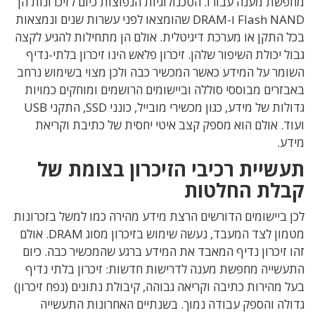
מחפשת מענה עבורו. הטכנולוגיות הנפוצות כיום לזיכרונות הן
Flash NAND ו-DRAM שהומצאו לפני עשרות שנים ונמצאות
בכל התקן או מערכת דיגיטלית. אולם הן מתחילות להגיע לקצה
גבול יכולת השיפור שלהן. זיכרון פלאש הינו זיכרון בלתי-נדיף
השומר על המידע כאשר המכשיר כבה ולכן מצוי בשימוש נרחב
באבזרים מבוססי סוללה וביישומים הרושמים ומוחקים כמויות
גדולות של מידע, כגון מכשירי מובייל, כונני SSD, התקני USB
ועוד. אולם הוא מספק קצב איטי יחסית של כתיבת וקריאת
מידע.
תעשיית רכיבי הזיכרון בצומת של
קבלת החלטות
לכן ביישומים הדורשים הרצת מידע מהירה כמו למשל בזכרונות
מטמון לצד המעבד, נעשה שימוש בזיכרון מסוג DRAM. אולם
זהו זיכרון נדיף המאבד את המידע ברגע שהמכשיר כבה. כיום
התעשייה מחפשת מענה לדרישות חדשות: זיכרון בלתי נדיף
בעל מהירות כתיבה וקריאה גבוהה, קיבולת נתונים (נפח זיכרון)
גדולה והספק עבודה נמוך. בשנתיים האחרונות התעשייה