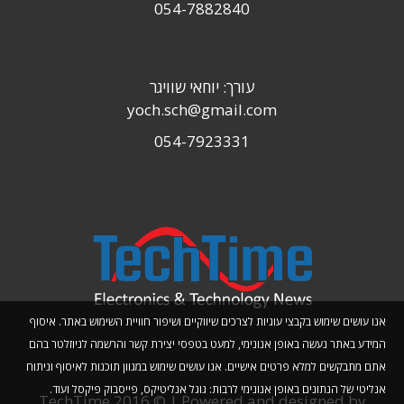
054-7882840
עורך: יוחאי שוויגר
yoch.sch@gmail.com
054-7923331
אנו עושים שימוש בקבצי עוגיות לצרכים שיווקיים ושיפור חוויית השימוש באתר. איסוף
המידע באתר נעשה באופן אנונימי, למעט בטפסי יצירת קשר והרשמה לניוזלטר בהם
אתם מתבקשים למלא פרטים אישיים. אנו עושים שימוש במגוון תוכנות לאיסוף וניתוח
אנליטי של הנתונים באופן אנונימי לרבות: גוגל אנליטיקס, פייסבוק פיקסל ועוד.
TechTime 2016 © | Powered and designed by