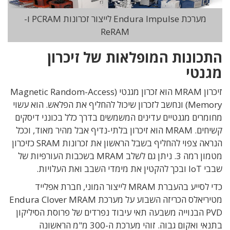
מערכת Endura Impulse לייצור זכרונות PCRAM ו-
ReRAM
התכונות המופלאות של זיכרון
מגנטי
זיכרון MRAM הוא זכרון מגנטי (Magnetic Random-Access
Memory) ונחשב לזכרון שיכול להחליף את הפלאש. הוא עשוי
מחומרים מגנטיים עדינים המשמשים בדרך כלל בכונני דיסקים
קשיחים. MRAM הוא זיכרון בלתי-נדיף אבל מהיר מאוד, וככל
הנראה צפוי להחליף בשבל הראשון את זכרונות SRAM כזיכרון
מטמון רמה 3. ניתן גם לשלב MRAM בשכבות העורפיות של
שבבי IoT ובכך להקטין את מימדי השבב ואת העלויות.
כדי לסייע בהעברת MRAM לייצור המוני, חברת אפלייד
מטיריאלס הכריזה השבוע על מערכת Endura Clover MRAM
PVD הבנוייה משבעה תאי עיבוד נפרדים של פרוסת הסיליקון
בתנאי ואקום גבוה. זוהי מערכת ה-300 מ"מ הראשונה