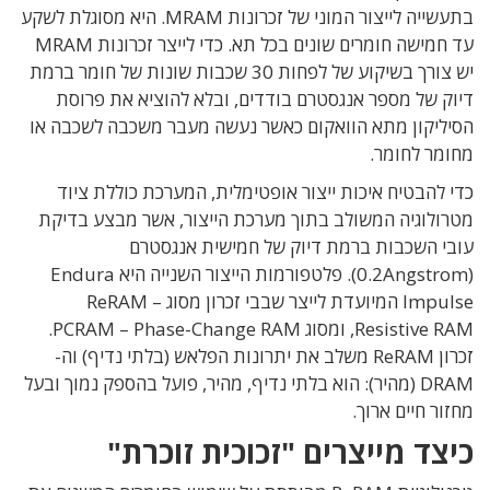
בתעשייה לייצור המוני של זכרונות MRAM. היא מסוגלת לשקע
עד חמישה חומרים שונים בכל תא. כדי לייצר זכרונות MRAM
יש צורך בשיקוע של לפחות 30 שכבות שונות של חומר ברמת
דיוק של מספר אנגסטרם בודדים, ובלא להוציא את פרוסת
הסיליקון מתא הוואקום כאשר נעשה מעבר משכבה לשכבה או
מחומר לחומר.
כדי להבטיח איכות ייצור אופטימלית, המערכת כוללת ציוד
מטרולוגיה המשולב בתוך מערכת הייצור, אשר מבצע בדיקת
עובי השכבות ברמת דיוק של חמישית אנגסטרם
(0.2Angstrom). פלטפורמות הייצור השנייה היא Endura
Impulse המיועדת לייצר שבבי זכרון מסוג ReRAM –
Resistive RAM, ומסוג PCRAM – Phase-Change RAM.
זכרון ReRAM משלב את יתרונות הפלאש (בלתי נדיף) וה-
DRAM (מהיר): הוא בלתי נדיף, מהיר, פועל בהספק נמוך ובעל
מחזור חיים ארוך.
כיצד מייצרים "זכוכית זוכרת"