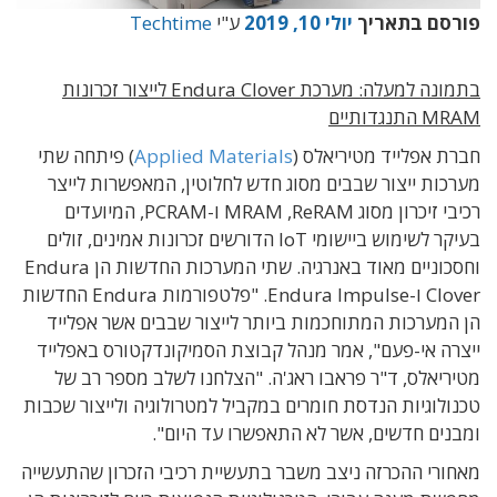
פורסם בתאריך
יולי 10, 2019
ע"י
Techtime
בתמונה למעלה: מערכת Endura Clover לייצור זכרונות
MRAM התנגדותיים
חברת אפלייד מטיריאלס (
Applied Materials
) פיתחה שתי
מערכות ייצור שבבים מסוג חדש לחלוטין, המאפשרות לייצר
רכיבי זיכרון מסוג MRAM ,ReRAM ו-PCRAM, המיועדים
בעיקר לשימוש ביישומי IoT הדורשים זכרונות אמינים, זולים
וחסכוניים מאוד באנרגיה. שתי המערכות החדשות הן Endura
Clover ו-Endura Impulse. "פלטפורמות Endura החדשות
הן המערכות המתוחכמות ביותר לייצור שבבים אשר אפלייד
ייצרה אי-פעם", אמר מנהל קבוצת הסמיקונדקטורס באפלייד
מטיריאלס, ד"ר פראבו ראג'ה. "הצלחנו לשלב מספר רב של
טכנולוגיות הנדסת חומרים במקביל למטרולוגיה ולייצור שכבות
ומבנים חדשים, אשר לא התאפשרו עד היום".
מאחורי ההכרזה ניצב משבר בתעשיית רכיבי הזכרון שהתעשייה