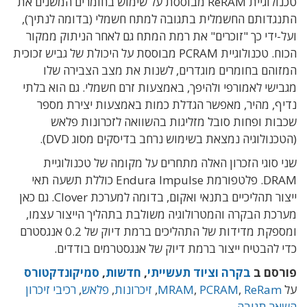
טכנולוגיית ReRAM מבוססת על שימוש בחומרים המשנים את
התנגדותם החשמלית בתגובה למתח חשמלי (בדומה לנתיך),
ועל-ידי כך "זוכרים" את רמת המתח גם לאחר הניתוק ממקור
הכוח. טכנולוגיית PCRAM מבוססת על היכולת של גביש זכוכית
המזוהם בחומרים מוגדרים, לשנות את מצב הצבירה שלו
מגבישי לאמורפי ולהיפך, באמצעות זרם חשמלי. גם הוא בלתי
נדיף, מהיר, מאפשר הגדלת כמות באמצעות יצירת מספר
שכבות ופחות סובל מזליגות בהשוואה לזכרונות פלאש
(הטכנולוגיה נמצאת בשימוש נרחב בדיסקים מסוג DVD).
שני סוגי הזכרון האלה מתחרים על מקומה של טכנולוגיית
DRAM. פלטפורמת Endura Impulse כוללת תשעה תאי
ייצור תהליכיים בתנאי ואקום, בדומה למערכת Clover. גם כאן
מערכת הבקרה והמטרולוגיה משולבת בתהליך הייצור עצמו,
ומספקת מדידות של התהליכים ברמת דיוק של 0.2 אנגסטרם
כדי להבטיח ייצור ברמת דיוק של אנגסטרמים בודדים.
פורסם ב
בקרה וציוד תעשייתי
,
חדשות
,
סמיקונדקטורס
על
ReRam
,
PCRAM
,
MRAM
,
זיכרונות
,
פלאש
,
רכיבי זיכרון
השאר תגובה