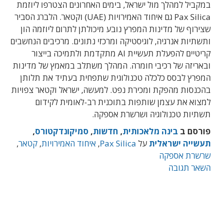
במקביל למהלך מול ישראל, בימים האחרונים הצטרפו ליוזמת
Pax Silica גם איחוד האמירויות (UAE) וקטאר. הלברג הסביר
שצירוף של מדינות המפרץ נובע מיכולתן לתרום ליוזמה הון
ותשתיות אנרגיה, לוגיסטיקה ומרכזי נתונים. מרכיבים הנחשבים
קריטיים להפעלת תעשיית AI מתקדמת ולתמיכה בייצור
ובאריזה של רכיבי חומרה. המהלך משתלב במאמץ של מדינות
המפרץ לבסס כלכלה טכנולוגית שתפחית בעתיד את תלותן
בהכנסות מהפקת ומכירת נפט. למעשה, ישראל וקטאר צפויות
למצוא את עצמן שותפות בתוכנית רב-לאומית לקידום
תשתיות טכנולוגיה ושרשרת אספקה.
פורסם ב
בינה מלאכותית
,
חדשות
,
סמיקונדקטורס
,
תעשייה ישראלית
על
Pax Silica
,
איחוד האמירויות
,
קטאר
,
שרשרת אספקה
השאר תגובה