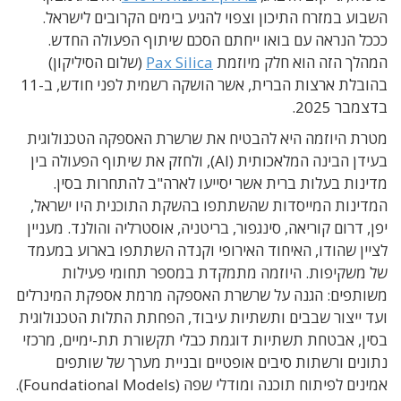
השבוע במזרח התיכון וצפוי להגיע בימים הקרובים לישראל.
כככל הנראה עם בואו ייחתם הסכם שיתוף הפעולה החדש.
המהלך הזה הוא חלק מיוזמת
Pax Silica
(שלום הסיליקון)
בהובלת ארצות הברית, אשר הושקה רשמית לפני חודש, ב-11
בדצמבר 2025.
מטרת היוזמה היא להבטיח את שרשרת האספקה הטכנולוגית
בעידן הבינה המלאכותית (AI), ולחזק את שיתוף הפעולה בין
מדינות בעלות ברית אשר יסייעו לארה"ב להתחרות בסין.
המדינות המייסדות שהשתתפו בהשקת התוכנית היו ישראל,
יפן, דרום קוריאה, סינגפור, בריטניה, אוסטרליה והולנד. מעניין
לציין שהודו, האיחוד האירופי וקנדה השתתפו בארוע במעמד
של משקיפות. היוזמה מתמקדת במספר תחומי פעילות
משותפים: הגנה על שרשרת האספקה מרמת אספקת המינרלים
ועד ייצור שבבים ותשתיות עיבוד, הפחתת התלות הטכנולוגית
בסין, אבטחת תשתיות דוגמת כבלי תקשורת תת-ימיים, מרכזי
נתונים ורשתות סיבים אופטיים ובניית מערך של שותפים
אמינים לפיתוח תוכנה ומודלי שפה (Foundational Models).