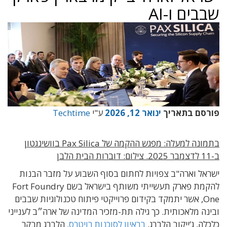
שבבים ו-AI
פורסם בתאריך
ינואר 12, 2026
ע"י
Techtime
בתמונה למעלה: מפגש ההקמה של Pax Silica בוושינגטון
ב-11 לדצמבר 2025. צילום: דוברות הבית הלבן
ישראל וארה"ב צפויות לחתום בסוף השבוע על מזבר הבנות
להקמת פארק תעשייתי משותף בישראל בשם Fort Foundry
One, אשר יתמקד בקידום פרוייקטי פיתוח טכנולוגיות שבבים
ובינה מלאכותית. כך גילה תת-מזכיר המדינה של ארה״ב לענייני
כלכלה, ג’ייקוב הלברג,
בראיון לסוכנות רויטרס
. הלברג מבקר