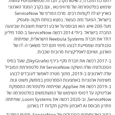
להערכת החברה, כ-80% מקרב חברות Fortune500 עושות
שימוש בפלטפורמה של סרוויס נאו , וגם בקרב המגזר הארגוני
בארץ יש לה לקוחות רבים.
מרכז המו"פ של ServiceNow
בישראל, הפועל מזה כעשור, נמצא בפתח תקוה ומעסיק
מעל-200 איש. הוא מבוסס על ארבע רכישות חשובות שביצעה
החברה בישראל. ביולי 2014 רכשה ServiceNow ב-100 מיליון
דולר את חברת Neebula Systems הישראלית, שפיתחה
טכנולוגיה שמסייעת לבצע מיפוי חכם לכל משאבי ה-IT של
הארגון, ושיוכם לאפליקציות מרובות שכבות.
ב-2017 רכשה את חברת סקיי-ג'ירף (SkyGirafe), שעל בסיס
הטכנולוגיה שלה השיקה ServiceNow את פלטפורמת המובייל
שלה לארגונים ב-2019, מתוך מטרה לאפשר לעובדים לבצע
משימות ארגוניות באמצעות הסמרטפון בממשק פשוט ונוח.
ב-2019 רכשה את AppSee, שפיתחה פלטפורמה המספקת
אנליטיקה על דפוסי השימוש של המשתמשים בפלטפורמה של
ServiceNow, וב-2020 רכשה את Loom Systems, שפיתחה
פתרון מבוסס AI לאבחון ותיקון תקלות IT בארגון.
בתוך האקוסיסטם הטכנולוגי של ServiceNow, תחומי המיקוד