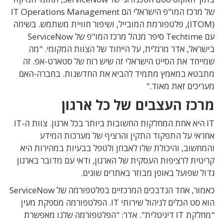
של מרכז המו"פ הישראלי הם IT Operations Management
(ITOM), פלטפורמת המובייל, ושיפור חוויית משתמש. בשיחה
עם Techtime סיפר מנהל מרכז המו"פ של ServiceNow
בישראל, אדר מרגלית, על הייחוד של הצוות המקומי. "מה
שמייחד את הסייט הישראלי זה שיש רוח של סטארט-אפ. זה
מתבטא במאמץ מתמיד להביא את החדשנות. בחברה-האם
מעריכים זאת מאוד."
מרכז העצבים של כל ארגון
IT היא אחת המחלקות החשובות ביותר בכל ארגון. צוות ה-IT
אחראי על התפקוד התקין והרציף של מערכות המידע
והמחשוב, והיכולת שלו לאבחן ולטפל בבעיות במהירות היא
קריטית לרציפות העסקית של הארגון, ודאי עם מדובר בארגון
גדול שפועל באופן מבוזר באתרים שונים.
כאמור, אחד הנדבכים המרכזיים בפלטפורמה של ServiceNow
הוא סט הכלים לניהול שירותי IT. הפלטפורמה מספקת מעין
"מחלקת IT דיגיטלית". אדר: "הפלטפורמה שלנו מאפשרת