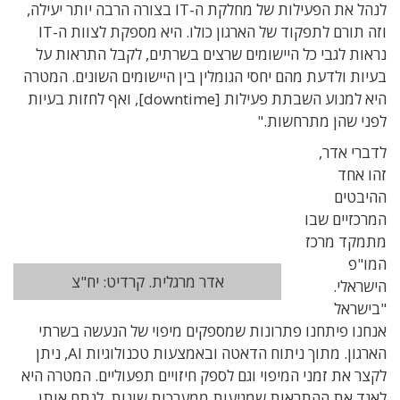
לנהל את הפעילות של מחלקת ה-IT בצורה הרבה יותר יעילה,
וזה תורם לתפקוד של הארגון כולו. היא מספקת לצוות ה-IT
נראות לגבי כל היישומים שרצים בשרתים, לקבל התראות על
בעיות ולדעת מהם יחסי הגומלין בין היישומים השונים. המטרה
היא למנוע השבתת פעילות [downtime], ואף לחזות בעיות
לפני שהן מתרחשות."
לדברי אדר,
זהו אחד
ההיבטים
המרכזיים שבו
מתמקד מרכז
המו"פ
אדר מרגלית. קרדיט: יח"צ
הישראלי.
"בישראל
אנחנו פיתחנו פתרונות שמספקים מיפוי של הנעשה בשרתי
הארגון. מתוך ניתוח הדאטה ובאמצעות טכנולוגיות AI, ניתן
לקצר את זמני המיפוי וגם לספק חיזויים תפעוליים. המטרה היא
לאגד את ההתראות שמגיעות ממערכות שונות, לנתח אותן,