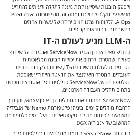
ולספק תובנות שיסייעו לתת מענה לתקלה ולעיתים להתריע
מראש על תקלה שהולכת ומתהווה, מה שמכונה Predictive
AIOps. הלקוחות שלנו חווים ירידה של עשרות אחוזים
בהשבתות ובהתראות קריטיות."
ה-LLM מגיע לעולם ה-IT
בחודש מאי האחרון הכריזו ServiceNow ואנבידיה על שיתוף
פעולה, שמטרתו לרתום את יכולות הבינה המלאכותית
הגנרטיבית לעולמות שירותי ה-IT, שירות הלקוחות וחוויית
העובדים. המטרה היא לנצל את הדאטה הייחודי שאוספת
הפלטפורמה של ServiceNow כדי לפתח כלי אוטומציה חכמים
בתחום תהליכי העבודה הארגוניים.
ServiceNow מפתחת את המודלים הן באופן עצמאי, והן תוך
הרחבת מודלים קיימים, ביניהן פלטפורמת Nemo של אנבידיה,
המשמשת לפיתוח מודלים טקסטואליים – ועל בסיס פלטפורמת
המחשוב של אנבידיה DGX.
בין היתר, ServiceNow רותמת מודלי LLM כדי לפתח כלים