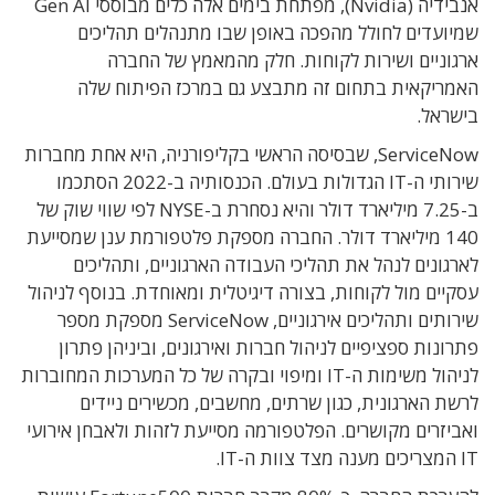
אנבידיה (Nvidia), מפתחת בימים אלה כלים מבוססי Gen AI
שמיועדים לחולל מהפכה באופן שבו מתנהלים תהליכים
ארגוניים ושירות לקוחות. חלק מהמאמץ של החברה
האמריקאית בתחום זה מתבצע גם במרכז הפיתוח שלה
בישראל.
ServiceNow, שבסיסה הראשי בקליפורניה, היא אחת מחברות
שירותי ה-IT הגדולות בעולם. הכנסותיה ב-2022 הסתכמו
ב-7.25 מיליארד דולר והיא נסחרת ב-NYSE לפי שווי שוק של
140 מיליארד דולר. החברה מספקת פלטפורמת ענן שמסייעת
לארגונים לנהל את תהליכי העבודה הארגוניים, ותהליכים
עסקיים מול לקוחות, בצורה דיגיטלית ומאוחדת. בנוסף לניהול
שירותים ותהליכים אירגוניים, ServiceNow מספקת מספר
פתרונות ספציפיים לניהול חברות ואירגונים, וביניהן פתרון
לניהול משימות ה-IT ומיפוי ובקרה של כל המערכות המחוברות
לרשת הארגונית, כגון שרתים, מחשבים, מכשירים ניידים
ואביזרים מקושרים. הפלטפורמה מסייעת לזהות ולאבחן אירועי
IT המצריכים מענה מצד צוות ה-IT.