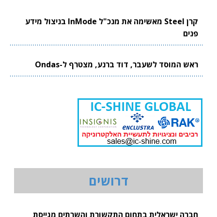
קרן Steel מאשימה את מנכ"ל InMode בניצול מידע
פנים
ראש המוסד לשעבר, דוד ברנע, מצטרף ל-Ondas
דרושים
חברה ישראלית בתחום התקשורת והשרתים מגייסת