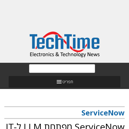
תפריט
ServiceNow
ServiceNow מפתחת LLM ל-IT