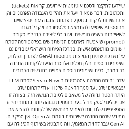
שיידעו לתקצר ולסכם אוטומטית אירועים, קריאות (tickets)
ותכתובות, דבר שמאוד ייעל את תהליכי העבודה הארגוניים והן
את השירות ללקוח. בנוסף, מפתחת החברה עוזרים-אישיים
מבוססי AI שיסייעו להתמצא בפלטפורמה ולקבל מענה
לשאילתות בשפה חופשית, ועוד כלי ליצירת קוד לפי פקודה
(prompt) שיאפשרו לארגונים המשתמשים בפלטפורמה לפתח
יישומים מותאמים אישית. במרכז הפיתוח הישראלי עובדים גם
על מערכת שתיתן המלצות מבוססות GenAI לפתרון תקלות,
ושיפורים נוספים. חלק מכלים אלו כבר הגיעו ללקוחות החברה
בנובמבר, וכלים ושיפורים נוספים צפויים בחודשים הקרובים.
אדר: "היתה החלטה אסטרטגית ב-ServiceNow לפתח LLM
עצמאיים שלנו, על סמך הדאטה שלנו וייעודי לתחום שלנו.
היתה הסטה גדולה של משאבים לטובת הנושא הזה. בצורה זו
אנו יכולים לספק מודל בעל מומחיות גבוהה יותר בתחומי הידע
הספציפיים שלנו, וגם להימנע מהחשש של לקוחות להוציא את
המידע שלהם החוצה לשירותים דוגמת Open AI. אין ספק שה-
Gen AI עבר לחזית המאמץ, וזה מתבטא בשיתוף הפעולה עם