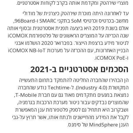
מוצרי שירהטק ומקדמת אותה בקרב לקוחות אסטרטגיים.
עד לאחרונה היתה מוכרת שירהטק כיצרנית של מודולי
מחשב-בכרטיס וכרטיסי SoM בתקני SMARC ו-96Board,
אולם בשנת 2019 היא ביצעה תפנית אסטרטגית ובסוף אותה
שנה הכריזה על המוצרים הראשונים של פלטפורמת iCOMOX
לניטור מידע ברצפת הייצור. בפברואר 2020 הושלמו אבני
הבניין האחרונות, עם ההכרזה על מערכות iCOMOX NB-IoT
ו-iCOMOX PoE.
הסכמים אסטרטגיים ב-2021
הן הבהירו שהחברה החליטה להתמקד בתחום התעשייה
המקושרת (Industry 4.0). ל-Techtime נודע שהחברה
נמצאת במגעים מתקדמים מאוד גם עם חברת T-Mobile,
שהמוצרים נבדקים עבור ניטור מערכת הרכבות בגרמניה,
ושבקרוב היא תתחיל גם לספק פלטפורמת ענן המאפשרת
לקבל את המידע מהחיישנים ולנתח אותו, אשר תרוץ על-גבי
הענן MindSphere של סימנס.