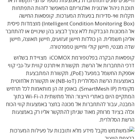
חיישנים שונים המתחברת באמצעות מספר ערוצי תקשורת אל
תוכנת ניהול ארגונית ואלגוריתם המאפשר לזהות התפתחות
תקלות ואי-סדירות בפעולת המערכות. קופסאות החישה
(Intelligent Condition Monitoring Box) מוצמדות פיסית
אל המכונות הנבדקות ללא צורך לבצע בהן שינויים או להתחבר
אליהן חשמלית. הן כוללות חיישן זעזועים, חיישן תאוצה, חיישן
שדה מגנטי, חיישן קולי וחיישן טמפרטורה.
קופסאות הבקרה בפלטפורמת iCOMOX מצויידת בשלוש
דרכי התחברות אל הרשת: תקשורת איתרנט קווית על-גבי קווי
אספקת החשמל במפעל (PoE), תקשורת המתבצעת
באמצעות הרשת הסלולרית (NB-IoT) או תקשורת אלחוטית
מקומית (SmartMesh IP). באופן זה הן מותאמות לכל תרחיש
המתקיים היום באתרי הייצור: החל מתשתית ה-Wi-Fi בתוך
המבנה, עבור להתחברות אל מכונה בחצר באמצעות קווי הכוח
וכלה בציוד מרוחק מאוד שניתן להתקשר אליו רק באמצעות
הרשת הסלולרית.