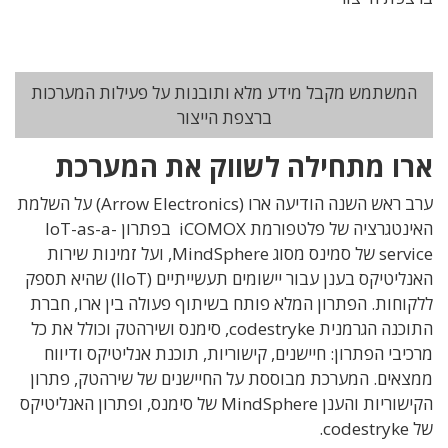
המשתמש מקבל מידע מלא ותובנות על פעילות המערכות
ברצפת הייצור
ארו מתחילה לשווק את המערכת
ערב ראש השנה הודיעה ארו (Arrow Electronics) על השלמת
האינטגרציה של פלטפורמת iCOMOX בפתרון IoT-as-a-
service של סמינס מסוג MindSphere, ועל זמינות שירות
האנליטיקס בענן עבור יישומים תעשייתיים (IIoT) שהיא תספק
ללקוחות. הפתרון המלא פותח בשיתוף פעולה בין ארו, חברת
התוכנה הגרמנית codestryke, סימנס ושירהטק וכולל את כל
מרכיבי הפתרון: חיישנים, קישוריות, תוכנת אנליטיקס ודיווח
ממצאים. המערכת מבוססת על החיישנים של שירהטק, פתרון
הקישוריות והענן MindSphere של סימנס, ופתרון האנליטיקס
של codestryke.