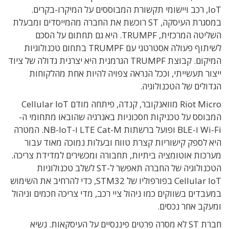
IoT, רכב ויישומי תקשורת המבוססים על המיקרו-בקרים.
במסגרת העיסקה, ST רוכשת את החברה מהמייסדים ומבעלת
השליטה המרכזית, TRUMPF. היא גם תחתום על הסכם
לשיתוף פעולה אסטרטגי עם TRUMPF בתחום טכנולוגיות
המיקום. קבוצת TRUMPF הגרמנית היא יצרנית גדולה של ציוד
ייצור תעשייתי, וככל הנראה צפויה להיות אחת מהלקוחות
הגדולים של הטכנולוגיה.
Riot Micro מוואנקובר, קנדה, פיתחה מודם Cellular IoT
המבוסס על טכניקות חסכוניות באנרגיה שהובאו מתחומי ה-
Wi-Fi ו-BLE ופועל ברשתות LTE Cat-M ו-NB-IoT. המטרה
היא לספק קישוריות קצרת טווח ובעלות נמוכה מאוד עבור
מערכות אוטומציה ביתיות, תחבורה ומכשירים למדידת צריכה.
הטכנולוגיה של החברה תאפשר ל-ST לשלב טכנולוגיות
Cellular IoT בפורפוליו של STM32, כדי להרחיב את השימוש
במעבדים בשווקים כמו ניהול ציי רכב, מדי צריכה חכמים וניהול
ומעקב אחר נכסים.
חברת ST לא מסרה פרטים פיננסיים על העיסקאות. נשיא