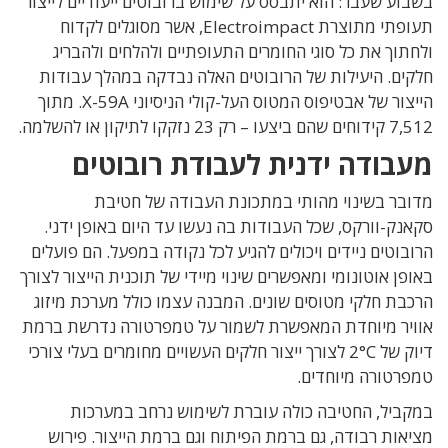
בשבוע שעבר: הוא יתבסס על שימוש ברובוטים ייעודיים לייצור
תעופתי מתוצרת Electroimpact, אשר מסוגלים לקדוח
ולחתוך את כל סוגי החומרים התעופתיים ולהלחים ולהבריג
חלקים. היעילות של הרובוטים האלה נבדקה במהלך עבודות
הייצור של אבטיפוס המטוס העל-קולי הניסיוני X-59A. מתוך
7,512 קידוחים שהם ביצעו – רק 23 נזקקו לתיקון או להשלמה.
מעבודה ידנית לעבודת רובוטים
מדובר בשינוי מהותי במתכונת העבודה של חטיבת
סקאנק-וורקס, שכל העבודות בה נעשו עד היום באופן ידני.
הרובוטים ניידים ויכולים להגיע לכל נקודה במפעל. הם פועלים
באופן אוטונומי ומאפשרים שינוי מיידי של תוכנית הייצור לצורך
הרכבת חלקי מטוסים שונים. המבנה עצמו כולל מערכת מיזוג
אוויר מיוחדת המאפשרת לשמור על טמפרטורה נדרשת ברמת
דיוק של 2°C לצורך ייצור חלקים העשויים מחומרים בעלי צורכי
טמפרטורה מיוחדים.
במקביל, החטיבה כולה עוברת לשימוש נרחב במערכות
מציאות רבודה, גם ברמת הפיתוח וגם ברמת הייצור. פירוש