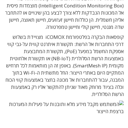
(Intelligent Condition Monitoring Box) מוצמדות פיסית
אל המכונות הנבדקות ללא צורך לבצע בהן שינויים או להתחבר
אליהן חשמלית. הן כוללות חיישן זעזועים, חיישן תאוצה, חיישן
שדה מגנטי, חיישן קולי וחיישן טמפרטורה.
קופסאות הבקרה בפלטפורמת iCOMOX מצויידת בשלוש
דרכי התחברות אל הרשת: תקשורת איתרנט קווית על-גבי קווי
אספקת החשמל במפעל (PoE), תקשורת המתבצעת
באמצעות הרשת הסלולרית (NB-IoT) או תקשורת אלחוטית
מקומית (SmartMesh IP). באופן זה הן מותאמות לכל תרחיש
המתקיים היום באתרי הייצור: החל מתשתית ה-Wi-Fi בתוך
המבנה, עבור להתחברות אל מכונה בחצר באמצעות קווי הכוח
וכלה בציוד מרוחק מאוד שניתן להתקשר אליו רק באמצעות
הרשת הסלולרית.