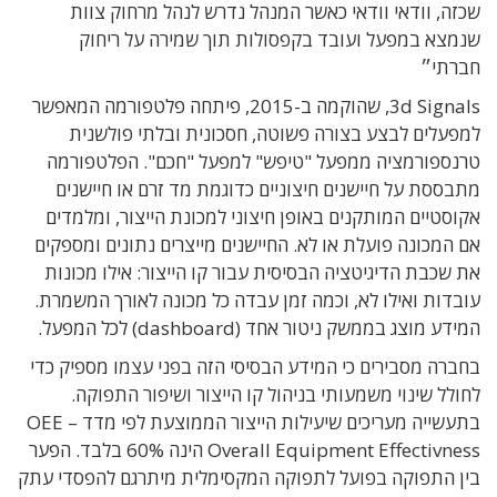
שכזה, וודאי וודאי כאשר המנהל נדרש לנהל מרחוק צוות
שנמצא במפעל ועובד בקפסולות תוך שמירה על ריחוק
חברתי״
3d Signals, שהוקמה ב-2015, פיתחה פלטפורמה המאפשר
למפעלים לבצע בצורה פשוטה, חסכונית ובלתי פולשנית
טרנספורמציה ממפעל "טיפש" למפעל "חכם". הפלטפורמה
מתבססת על חיישנים חיצוניים כדוגמת מד זרם או חיישנים
אקוסטיים המותקנים באופן חיצוני למכונת הייצור, ומלמדים
אם המכונה פועלת או לא. החיישנים מייצרים נתונים ומספקים
את שכבת הדיגיטציה הבסיסית עבור קו הייצור: אילו מכונות
עובדות ואילו לא, וכמה זמן עבדה כל מכונה לאורך המשמרת.
המידע מוצג בממשק ניטור אחד (dashboard) לכל המפעל.
בחברה מסבירים כי המידע הבסיסי הזה בפני עצמו מספיק כדי
לחולל שינוי משמעותי בניהול קו הייצור ושיפור התפוקה.
בתעשייה מעריכים שיעילות הייצור הממוצעת לפי מדד OEE –
Overall Equipment Effectivness הינה 60% בלבד. הפער
בין התפוקה בפועל לתפוקה המקסימלית מיתרגם להפסדי עתק