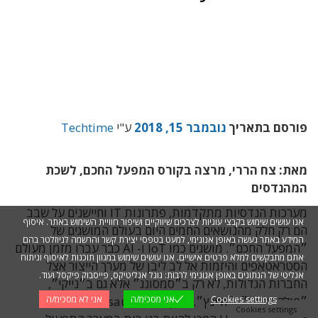
פורסם בתאריך
נובמבר 15, 2018
ע"י
Techtime
מאת: צח הררי, מרצה בקורס המפעל החכם, לשכת
המהנדסים
מערכות הנדסיות מתקדמות, פתרונות IT וחיישנים על שבב
אנו עושים שימוש בקבצי עוגיות לצרכים שיווקיים ושיפור חוויית השימוש באתר. איסוף
הם רק חלק מהנושאים החמים היום בעולם המושגים של
המידע באתר נעשה באופן אנונימי, למעט בטפסי יצירת קשר והרשמה לניוזלטר בהם
״המפעל החכם״. מושגים כמו IoT ו- AI כבר עברו מזמן מעולם
אתם מתבקשים למלא פרטים אישיים. אנו עושים שימוש במגוון תוכנות לאיסוף וניתוח
הסטראטאפים והיזמות אל לב ליבן של מערך הייצור אצל
אנליטי של הנתונים באופן אנונימי לרבות: גוגל אנליטיקס, פייסבוק פיקסל ועוד.
החברות הגדולות, לא רק ב״סמסונג״ אלא גם ב״נייקי״,
Cookies settings
אני מסכימ/ה
״פולקסוואגן״ ו״היינץ״. ספקים כמו IBM, Dassault
אני לא מסכימ/ה
Cookies settings