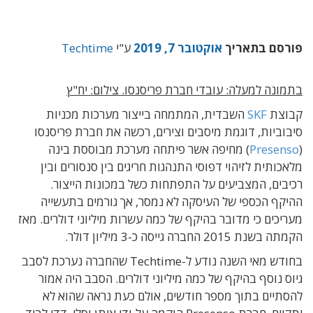
פורסם בתאריך
אוקטובר 7, 2019
ע"י
Techtime
בתמונה למעלה: עובדי חברת פריסנסו. צילום: יח"ץ
קבוצת
SKF
השבדית, המתמחה בייצור מערכות מכניות
סיבוביות, דוגמת מיסבים וצירים, רכשה את חברת פריסנסו
(
Presenso
) מחיפה אשר פיתחה מערכת מבוססת בינה
מלאכותית לזיהוי דפוסי התנהגות חריגים בין סנסורים ובין
רכיבים, המצביעים על התפתחות כשל במכונות הייצור.
ההיקף הכספי של העיסקה לא נמסר, אך גורמים בתעשייה
מעריכים כי מדובר בהיקף של כמה עשרות מיליוני דולרים. מאז
הקמתה בשנת 2015 החברה גייסה כ-3 מיליון דולר.
בחודש מאי השנה נודע ל-Techtime שהחברה נערכת לסבב
גיוס נוסף בהיקף של כמה מיליוני דולרים. הסבב היה אמור
להסתיים בתוך מספר חודשים, אולם כעת נראה שהוא לא