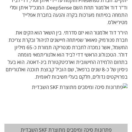
יתקיים. חברת Presenso הוקמה על-ידי איתן וסלי, דדי לביד
וד"ר דוד אלמגור תחת השם DeepSense. המנכ"ל איתן וסלי
התמחה בפיתוח מערכות בקרה והנעה בחברת אפלייד
מטיריאלס.
היו"ר דוד אלמגור הוא יזם סדרתי. בין השאר הוא הקים את
חברת פנורמיק פאואר שפיתחה חיישנים לניהול ובקרת צריכת
החשמל, אשר נמכרה לחברת סנטריקה תמורת כ-65 מיליון
דולר. הטכנולוג הראשי דדי לביד הוא אלגוריתמאי מומחה
בתחום הלמידה החישובית וארכיטקטורת ביג-דאטה. הוא בעל
ניסיון של כ-8 שנים ברפאל, שם הוביל קבוצת תוכנה ואלגוריתם
בפרויקטים גדולים, חלקם בעלי חשיבות לאומית.
פתרונות סיכה ומיסבים מתוצרת SKF השבדית