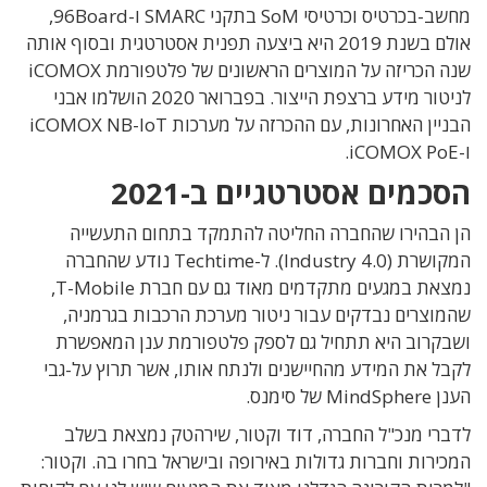
מחשב-בכרטיס וכרטיסי SoM בתקני SMARC ו-96Board,
אולם בשנת 2019 היא ביצעה תפנית אסטרטגית ובסוף אותה
שנה הכריזה על המוצרים הראשונים של פלטפורמת iCOMOX
לניטור מידע ברצפת הייצור. בפברואר 2020 הושלמו אבני
הבניין האחרונות, עם ההכרזה על מערכות iCOMOX NB-IoT
ו-iCOMOX PoE.
הסכמים אסטרטגיים ב-2021
הן הבהירו שהחברה החליטה להתמקד בתחום התעשייה
המקושרת (Industry 4.0). ל-Techtime נודע שהחברה
נמצאת במגעים מתקדמים מאוד גם עם חברת T-Mobile,
שהמוצרים נבדקים עבור ניטור מערכת הרכבות בגרמניה,
ושבקרוב היא תתחיל גם לספק פלטפורמת ענן המאפשרת
לקבל את המידע מהחיישנים ולנתח אותו, אשר תרוץ על-גבי
הענן MindSphere של סימנס.
לדברי מנכ"ל החברה, דוד וקטור, שירהטק נמצאת בשלב
המכירות וחברות גדולות באירופה ובישראל בחרו בה. וקטור: