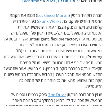
פורסם בתאריך
אוגוסט 17, 2021
ע"י
Techtime
חברת לוקהיד מרטין (
Lockheed Martin
)
חנכה את הקמת
המפעל החדש של קבוצת
Skunk Works
בעיר פאלמדייל,
קליפורניה, אשר מעניק הצצה לעתיד התעשייה עתירת
הטכנולוגיה. המפעל נבנה על-בסיס הרעיון של "מפעל גמיש
מבוסס מידע" (intelligent, flexible factory) אשר יתבסס על
שימוש במערכות ייצור מקושרות במתכונת IoT, ייצור
באמצעות רובוטים ושימוש בטכנולוגיות ייצור מיידי (3D
Printing), ובטכנולוגיות מציאות רבודה כדי לייעל את הפעילות
המשותפת של בני אדם ומכונות. נשיא ומנהל חטיבת
סקאנק-וורקס בחברת לוקהיד מרטין, ג'ף בבואין, אמר שהמפעל
החדש מבטא את תהליך הארגון מחדש שהחברה תממש בשנים
הקרובות ושהוא יממש את כל היתרונות של המהפיכה
הדיגיטלית.
מגזין התחבורה המקוון
The Drive
סיפק פרטים נוספים על
המפעל, שנמסרו על-ידי בבואין במהלך טקס חנוכת האתר