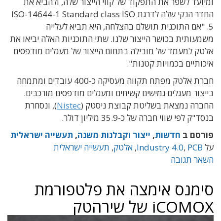
ומיועד לשפר את התפקוד של קווי הייצור שלה, ולהביא את
החדר הנקי שלה לדרגת ISO-14644-1 Standard class ISO
5. "אם התוכנית תושלם בהצלחה, היא תביא לעלייה
משמעותית בכושר הייצור שלנו. שתי התוכניות האלה יביאו את
אלטק למעמד של מובילה בתחום הייצור של מעגלים מודפסים
איכותיים בכמויות קטנות".
חברת אלטק מפתח תקווה מעסיקה כ-400 עובדים ומתמחה
בייצור מעגלים גמישים קשיחים ומעגלים מודפסים מורכבים.
החברה נמצאת בשליטת קבוצת ניסטק (
Nistec
), ונסחרת
בנסד"ק לפי שווי חברה של כ-35.9 מיליון דולר.
פורסם ב
חדשות
,
ייצור וקבלנות משנה
,
תעשייה ישראלית
על
PCB
,
Industry 4.0
,
אלטק
,
תעשייה ישראלית
השאר תגובה
סימנס אימצה את פלטפורמת
iCOMOX של שירהטק