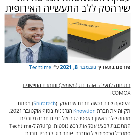
שירהטק ללב התעשייה האירופית
פורסם בתאריך
נובמבר 8, 2021
ע"י
Techtime
בתמונה למעלה: אוהד רוג (משמאל) וחומרת החיישנים
iCOMOX
העיסקה שבה רכשה חברת שירהטק (
Shiratech
) מפתח
תקווה את חברת
Knowtion
הגרמנית בסוף אוקטובר 2021,
מהווה שלב ראשון באסטרטגיה של בניית חברה גלובלית
המתכננת לבצע עסקאות רכש נוספות. כך גילה ל-Techtime
סמנכ"ל הכספים של החברה, אוהד רוג. לדבריו, חברת