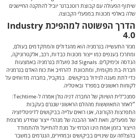
שיתוף הפעולה עם קבוצת רוטנברגר יוביל להתקנה החיישנים
שלה באלפי מכונות במפעלי הקבוצה.
הדרך הפשוטה למהפיכת
Industry
4.0
מגזר התעשייה בגרמניה הוא מהגדולים והמתקדמים בעולם,
ומתרכז בענפים כמו ייצור מכונות כבדות, רכב, אלקטרוניקה,
הנדסה וכימיקלים. 3d Signals פועלת בגרמניה באמצעות
חברת-בת מקומית, ומתכוונת להרחיב את כוח האדם בגרמניה
כדי לתת מענה לגידול בביקושים. במקביל, בחברה מדווחים על
לקוחות ראשונים בספרד ובאיטליה.
סמנכ"לית השיווק של החברה דניה גולן אמרה ל-Techtime:
״לאחר התאוששות מההלם הראשוני שנגרם בעקבות
התפרצות הקורונה, אנו רואים עלייה בביקושים לדיגיטליזציה
של מפעלים, וזאת לאור ההבנה של מנהלי ייצור שמידע מרצפת
הייצור בזמן אמת הינו הכרחי על מנת להתייעל ולהתמודד
בהצלחה עם שינויים בביקושים ובמחירים, הנגרמים במשבר