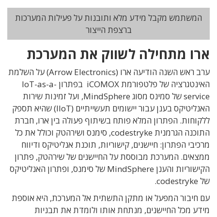
המשתמש מקבל מידע מלא ותובנות על פעילות המערכות
ברצפת הייצור
ארו מתחילה לשווק את המערכת
ערב ראש השנה הודיעה ארו (Arrow Electronics) על השלמת
האינטגרציה של פלטפורמת iCOMOX בפתרון IoT-as-a-
service של סמינס מסוג MindSphere, ועל זמינות שירות
האנליטיקס בענן עבור יישומים תעשייתיים (IIoT) שהיא תספק
ללקוחות. הפתרון המלא פותח בשיתוף פעולה בין ארו, חברת
התוכנה הגרמנית codestryke, סימנס ושירהטק וכולל את כל
מרכיבי הפתרון: חיישנים, קישוריות, תוכנת אנליטיקס ודיווח
ממצאים. המערכת מבוססת על החיישנים של שירהטק, פתרון
הקישוריות והענן MindSphere של סימנס, ופתרון האנליטיקס
של codestryke.
עם חיבור המפעל או מתקן התשתית אל המערכת, היא אוספת
מידע מכל החיישנים, מנתחת אותו ולומדת את תבניות