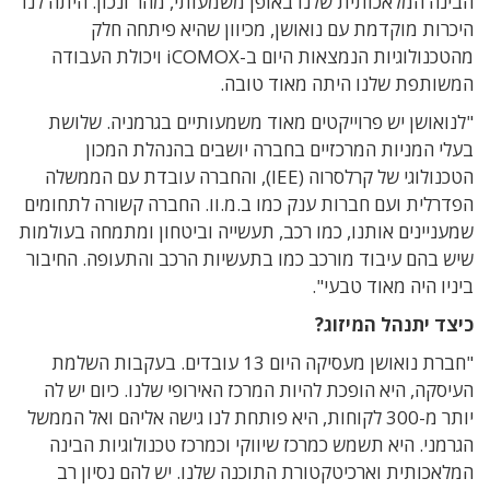
הבינה המלאכותית שלנו באופן משמעותי, מהר ונכון. היתה לנו
היכרות מוקדמת עם נואושן, מכיוון שהיא פיתחה חלק
מהטכנולוגיות הנמצאות היום ב-iCOMOX ויכולת העבודה
המשותפת שלנו היתה מאוד טובה.
"לנואושן יש פרוייקטים מאוד משמעותיים בגרמניה. שלושת
בעלי המניות המרכזיים בחברה יושבים בהנהלת המכון
הטכנולוגי של קרלסרוה (IEE), והחברה עובדת עם הממשלה
הפדרלית ועם חברות ענק כמו ב.מ.וו. החברה קשורה לתחומים
שמעניינים אותנו, כמו רכב, תעשייה וביטחון ומתמחה בעולמות
שיש בהם עיבוד מורכב כמו בתעשיות הרכב והתעופה. החיבור
ביניו היה מאוד טבעי".
כיצד יתנהל המיזוג?
"חברת נואושן מעסיקה היום 13 עובדים. בעקבות השלמת
העיסקה, היא הופכת להיות המרכז האירופי שלנו. כיום יש לה
יותר מ-300 לקוחות, היא פותחת לנו גישה אליהם ואל הממשל
הגרמני. היא תשמש כמרכז שיווקי וכמרכז טכנולוגיות הבינה
המלאכותית וארכיטקטורת התוכנה שלנו. יש להם נסיון רב