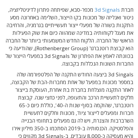
חברת
3d Signals
מכפר-סבא, שפיתחה פתרון לדיגיטליזציה,
ניטור ואנליזה של מכונות בקו הייצור, השלימה באחרונה מסע
התקנות בשורה של מפעלי ייצור תעשייתיים בגרמניה, והרחיבה
את מעגל לקוחותיה במדינה שמהווה כיום את שוק הפעילות
הראשי של החברה. הלקוח החדש המשמעותי ביותר של החברה
הוא קבוצת רוטנברגר (Rothenberger Group), שהודיעה כי
בכוונתה לאמץ את הפתרון של 3d Signals במפעלי הייצור של
החברות השונות הנכללות בקבוצה.
3d Singals ביצעה החודש התקנה של הפלטפורמה שלה
במספר מכונות במפעל של אחת מחברות-הבת של הקבוצה,
לאחר התקנה מוצלחת בחברת בת אחרת, העוסקת בייצור
חלקים לתעשיית הרכב והתעופה, לפני כחצי שנה. קבוצת
רוטנברגר, שהוקמה בסוף שנות ה-40', כוללת כיום כ-65
חברות ומפעלים לייצור ציוד, מכונות וחלקים לתעשיית
השרברבות והצנרת, ויש לה גם מפעלים בתחומי הבנייה
והפלסטיקה. הכנסותיה ב-2019 הסתכמו ב-350 מיליון אירו
והיא מעסיקה כ-8,000 עובדים. ב-3d Signals מקווים כי