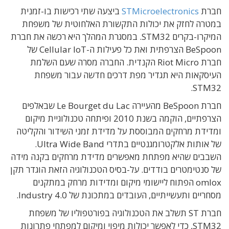
חברת
STMicroelectronics
ביצעה שתי רכישות בו-זמנית
במטרה לחזק את יכולות התקשורת האלחוטית של משפחת
המיקרו-בקרים STM32. במסגרת המהלך היא רכשה את חברת
BeSpoon הצרפתית ואת כל פעילות ה-Cellular IoT של
חברת Riot Micro הקנדית. החברה מסרה שעם השלמת
העיסקאות היא תגדיר מפת דרכים חדשה עבור משפחת
STM32.
חברת BeSpoon מהעיירה Le Bourget du Lac שבאלפים
הצרפתיים, הוקמה בשנת 2010 ופיתחה טכנולוגיית מיקום
ומדידת מרחקים המבוססת על מדידת זמני השידור והקליטה
של אותות אלקטרומגנטיים בתדרי Ultra Wide Band.
השבבים שהיא מפתחת מאפשרים מדידת מרחקים בקנה מידה
של סנטימטרים בודדים. על-בסיס הטכנולוגיה הזאת הוגדר תקן
omlox הפתוח ליישומי מיקום ומדידות מרחק במתקנים
מסחריים ותעשייתיים, העובדים במתכונת של Industry 4.0.
חברת ST תשלב את הטכנולוגיה בפורטפוליו של משפחת
STM32, כדי לאפשר יכולות מיפוי ומיקום למפתחי פתרונות