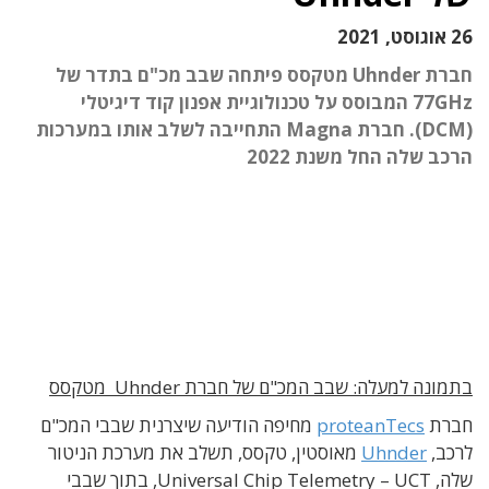
26 אוגוסט, 2021
חברת Uhnder מטקסס פיתחה שבב מכ"ם בתדר של
77GHz המבוסס על טכנולוגיית אפנון קוד דיגיטלי
(DCM). חברת Magna התחייבה לשלב אותו במערכות
הרכב שלה החל משנת 2022
בתמונה למעלה: שבב המכ"ם של חברת Uhnder מטקסס
חברת
proteanTecs
מחיפה הודיעה שיצרנית שבבי המכ"ם
לרכב,
Uhnder
מאוסטין, טקסס, תשלב את מערכת הניטור
שלה, Universal Chip Telemetry – UCT, בתוך שבבי