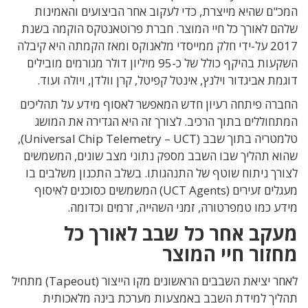
המכ"ם שהיא מייצרת, כדי לעקוב אחר הביצועים והאמינות
שלהם לאורך כל חיי המוצר. חברת פרוטאנטקס הוקמה בשנת
2017 על-ידי חלק ממייסדי מלאנוקס ומאז הקמתה היא קיבלה
השקעות בהיקף כולל של כ-95 מיליון דולר מגורמים מובילים
דוגמת אביגדור וילנץ, אינטל קפיטל, קרן וולדן, ויולה ועוד.
החברה פיתחה רעיון חדש המאפשר לאסוף מידע על תהליכים
המתחוללים בתוך הרכיב. לצורך זה היא הגדירה את המושג
טלמטריה בתוך שבב (Universal Chip Telemetry – UCT),
שהוא תהליך שבו השבב מספק נתוני מצב שונים, המשמשים
לצורך ניתוח שוטף של התנהגותו. בשלב התכנון משלבים בו
מעגלים זעירים (UCT Agents) המשמשים כסוכנים לאיסוף
מידע כמו טמפרטורה, זמני השהייה, זרמים וכדומה.
מעקב אחר כל שבב לאורך כל
מחזור חיי המוצר
לאחר יציאת השבבים הראשונים מקו הייצור (Tapeout) מתחיל
תהליך למידת השבב באמצעות מערכת בינה מלאכותית