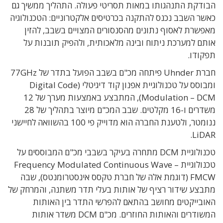
הבודקת התנהגותו במאות תסריטי פעולה. התהליך ממשיך גם
כאשר השבב נכנס להתקנה בכרטיסים אלקטרוניים: הטכנולוגיה
מאפשרת לאסוף נתונים מהסנסורים המצויים בשבב, להזין
אותם למערכת ניתוח ובינה מלאכותית, ולהפיק תובנות על
תפקודו.
חברת Uhnder פיתחה מכ"ם בשבב הפועל בתדר של 77GHz
ומבוסס על טכנולוגיית אפנון קוד דיגיטלי (Digital Code
Modulation – DCM), המתבצע באמצעות מערך של 12
משדרים ו-16 מקלטים. שבב המכ"ם מיוצר בתהליך של 28
ננומטר, ולטענת החברה הוא מדוייק פי 100 בהשוואה לחיישני
LiDAR.
טכנולוגיית DCM מתחרה בעיקר בשבבי מכ"ם המבוססים על
טכנולוגיית Frequency Modulated Continuous Wave –
FMCW (דוגמת אלה של חברת טקסס אינסטרומנטס), שבה
מתבצע שידור רציף של אותות בעלי תדר משתנה, והמרחק של
האובייקטים מחושב בהתאם להפרשי התדר בין האותות
המשודרים והאותות החוזרים. מכ"ם DCM משדר אותות