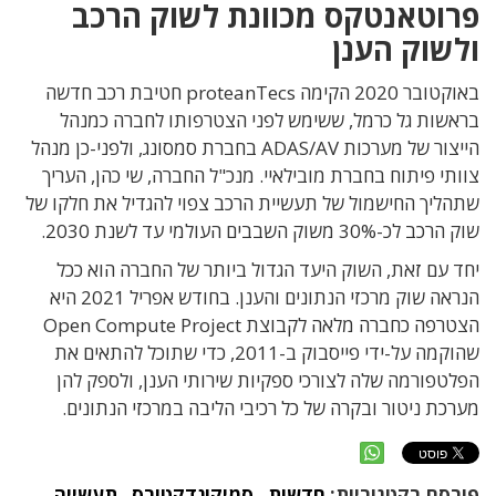
פרוטאנטקס מכוונת לשוק הרכב
ולשוק הענן
באוקטובר 2020 הקימה proteanTecs חטיבת רכב חדשה
בראשות גל כרמל, ששימש לפני הצטרפותו לחברה כמנהל
הייצור של מערכות ADAS/AV בחברת סמסונג, ולפני-כן מנהל
צוותי פיתוח בחברת מובילאיי. מנכ"ל החברה, שי כהן, העריך
שתהליך החישמול של תעשיית הרכב צפוי להגדיל את חלקו של
שוק הרכב לכ-30% משוק השבבים העולמי עד לשנת 2030.
יחד עם זאת, השוק היעד הגדול ביותר של החברה הוא ככל
הנראה שוק מרכזי הנתונים והענן. בחודש אפריל 2021 היא
הצטרפה כחברה מלאה לקבוצת Open Compute Project
שהוקמה על-ידי פייסבוק ב-2011, כדי שתוכל להתאים את
הפלטפורמה שלה לצורכי ספקיות שירותי הענן, ולספק להן
מערכת ניטור ובקרה של כל רכיבי הליבה במרכזי הנתונים.
פורסם בקטגוריות:
חדשות
,
סמיקונדקטורס
,
תעשייה