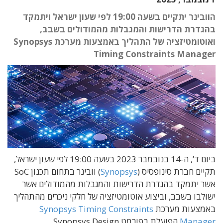
הוובינר יתקיים בשעה 19:00 לפי שעון ישראל ויתמקד
בהגדרת הדרישות והמגבלות מהמודולים בשבב,
ואוטומטיזציה של התהליך באמצעות מערכת Synopsys
Timing Constraints Manager
ביום ד’, ה-14 בנובמבר 2023 בשעה 19:00 לפי שעון ישראל,
תקיים חברת סינופסיס (
Synopsys
) וובינר בתחום תכנון SoC
אשר יתמקד בהגדרת הדרישות והמגבלות מהמודולים אשר
ישולבו בשבב, וביצוע אוטומטיזציה של חלקי ניכרים מהתהליך
באמצעות מערכת
Synopsys Timing Constraints
Manager
הפועלת בפורמט Synopsys Design