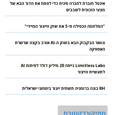
אינטל חוברת לחברה סינית כדי לפתח את הדור הבא של
מצעי הזכוכית לשבבים
"המלחמה הכפילה פי 5 את שוק הייצור המיידי"
צוואר הבקבוק הבא בשוק ה-AI אורב בקצה שרשרת
האספקה
Limitless Labs גייסה 20 מיליון דולר לפיתוח AI
לתעשיית הייצור
RH בונה ברומניה תשתית ייצור ביטחוני ישראלית
סמיקונדקטורס